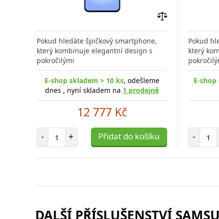
Přidat
do
Pokud hledáte špičkový smartphone,
Pokud hl
porovnání
který kombinuje elegantní design s
který kom
pokročilými
pokročilý
E-shop skladem > 10 ks
, odešleme
E-shop 
dnes , nyní skladem na
1 prodejně
12 777 Kč
Počet položek
Poč
-
+
Přidat do košíku
-
DALŠÍ PŘÍSLUŠENSTVÍ SAMSU