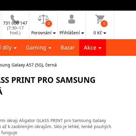
731 000 147
0
0
(7:30–17
hod.)
Porovnání
Přihlášení
0
Kč
 díly
Gaming
Bazar
Akce
sung Galaxy A57 (5G), černá
ASS PRINT PRO SAMSUNG
Á
ými okraji Aligator GLASS PRINT pro Samsung Galaxy
nu až k zaobleným okrajům. Sklo je lehké, tenké pouhých
 funguje