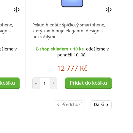
Přidat
Přidat
do
do
tphone,
Pokud hledáte špičkový smartphone,
Poku
porovnání
porovnání
sign s
který kombinuje elegantní design s
kter
pokročilými
pokr
ešleme v
E-shop skladem > 10 ks
, odešleme v
E-
pondělí 10. 08.
12 777 Kč
Počet položek
 košíku
-
+
Přidat do košíku
-
Předchozí
Další