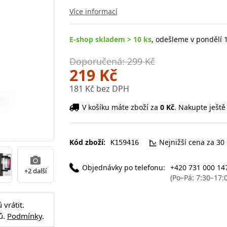
Více informací
E-shop skladem > 10 ks
, odešleme v pondělí 1
Doporučená: 299 Kč
219 Kč
181 Kč bez DPH
V košíku máte zboží za
0 Kč
. Nakupte ještě
Kód zboží:
Nejnižší cena za 30
K159416
Objednávky po telefonu:
+420 731 000 14
+2 další
(Po–Pá: 7:30–17:
vrátit.
ů.
Podmínky
.