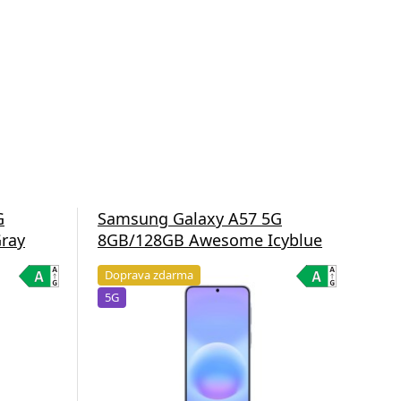
G
Samsung Galaxy A57 5G
Sa
ray
8GB/128GB Awesome Icyblue
8G
Doprava zdarma
Do
5G
5G