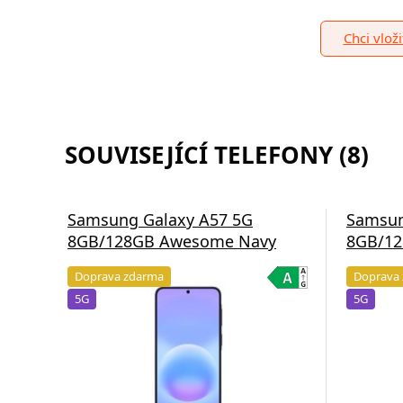
Chci vlož
SOUVISEJÍCÍ TELEFONY (8)
Samsung Galaxy A57 5G
Samsun
8GB/128GB Awesome Navy
8GB/12
Doprava zdarma
Doprava
5G
5G