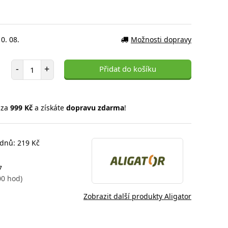
0. 08.
Možnosti dopravy
Počet položek
-
+
Přidat do košíku
 za
999 Kč
a získáte
dopravu zdarma
!
 dnů: 219 Kč
7
00 hod)
Zobrazit další produkty Aligator