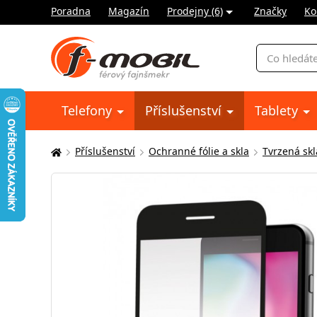
Poradna
Magazín
Prodejny (6)
Značky
Ko
Vyhledávání
Telefony
Příslušenství
Tablety
Příslušenství
Ochranné fólie a skla
Tvrzená skl
Zde
se
nacházíte: