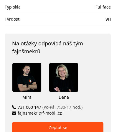
Typ skla
Fullface
Tvrdost
9H
Na otázky odpovídá náš tým
fajnšmekrů
Míra
Dana
731 000 147
(Po-Pá, 7:30-17 hod.)
fajnsmekri@f-mobil.cz
Zeptat se