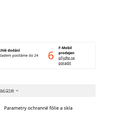
F-Mobil
chlé dodání
6
prodejen
kladem posíláme do 24
přijďte se
poradit
tví (214)
Parametry ochranné fólie a skla