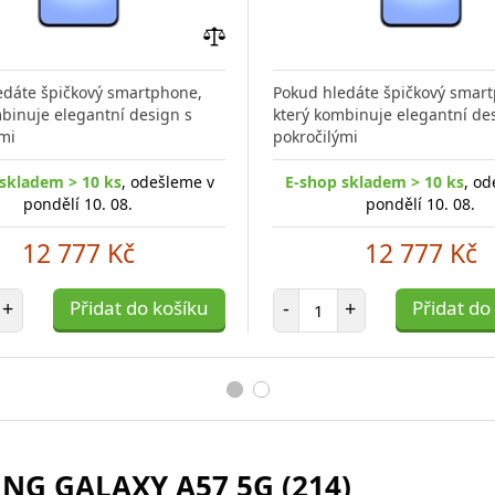
Přidat
do
edáte špičkový smartphone,
Pokud hledáte špičkový smar
porovnání
binuje elegantní design s
který kombinuje elegantní de
mi
pokročilými
skladem > 10 ks
, odešleme v
E-shop skladem > 10 ks
, od
pondělí 10. 08.
pondělí 10. 08.
12 777 Kč
12 777 Kč
et položek
Počet položek
+
Přidat do košíku
-
+
Přidat do
NG GALAXY A57 5G (214)