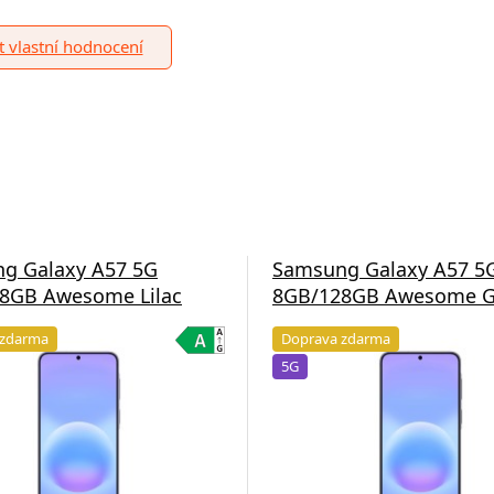
it vlastní hodnocení
g Galaxy A57 5G
Samsung Galaxy A57 5
8GB Awesome Lilac
8GB/128GB Awesome G
 zdarma
Doprava zdarma
5G