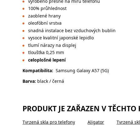
vyrobeno přesně na míru telefonu
100% průhlednost
zaoblené hrany
oleofóbní vrstva
snadná instalace bez vzduchových bublin
vysoce kvalitní japonské lepidlo
tlumí nárazy na displej
tloušťka 0,25 mm
celoplošné lepení
Kompatibilita:
Samsung Galaxy A57 (5G)
Barva:
black / černá
PRODUKT JE ZAŘAZEN V TĚCHTO
Tvrzená skla pro telefony
Aligator
Tvrzená skl