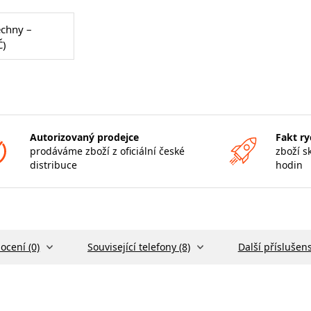
echny –
Č)
Autorizovaný prodejce
Fakt ry
prodáváme zboží z oficiální české
zboží s
distribuce
hodin
ocení (0)
Související telefony (8)
Další příslušens