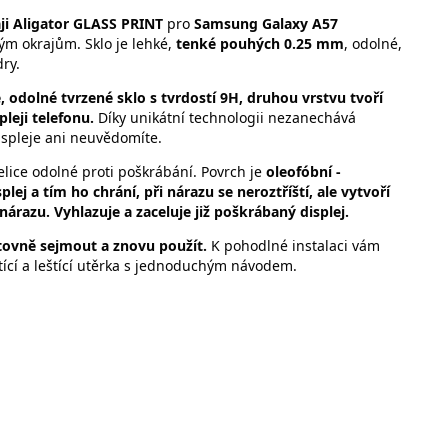
aji Aligator GLASS PRINT
pro
Samsung Galaxy A57
ým okrajům. Sklo je lehké,
tenké pouhých 0.25 mm
, odolné,
ry.
, odolné tvrzené sklo s tvrdostí 9H, druhou vrstvu tvoří
pleji telefonu.
Díky unikátní technologii nezanechává
displeje ani neuvědomíte.
velice odolné proti poškrábání. Povrch je
oleofóbní -
ej a tím ho chrání, při nárazu se neroztříští, ale vytvoří
árazu. Vyhlazuje a zaceluje již poškrábaný displej.
ětovně sejmout a znovu použít.
K pohodlné instalaci vám
tící a leštící utěrka s jednoduchým návodem.