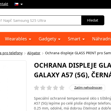
ntakt
Hledat
Wearables
Gadgety
Smart
Náhradní
a pro telefony
Aligator
Ochrana displeje GLASS PRINT pro Sam
OCHRANA DISPLEJE GL
GALAXY A57 (5G), ČERN
Zatím nehodnocen
Speciální ochranné temperované sklo s tištěn
A57 (5G) lepíme po celé ploše displeje telefo
0.25 mm, odolné, má dobrou čitelnost a dobře