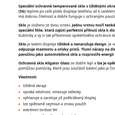
Speciální ochranné temperované sklo s tištěnými okr
(5G)
lepíme po celé ploše displeje telefonu až k zaoblen
má dobrou čitelnost a dobře funguje s ochranými pouzd
Sklo
je složeno ze dvou vrstev.
Jednu vrstvu tvoří tenké
speciální fólie
,
která zajistí perfektní přilnutí skla k dis
bublinky a vy si tak přítomnost spolehlivého ochránce 
Sklo
je kolem displeje
tištěné a nenarušuje design
. Je 
odpuzuje mastnotu a otisky prstů. Tlumí nárazy na displ
pavučinu jako automobilová skla a rozprostře energii n
Ochranná skla Aligator Glass
se dobře lepí a
lze je op
pomůžou pomůcky, které jsou součástí balení jako je čis
Vlastnosti
:
tištěné okraje
vysoká odolnost, omezuje odlesky
vyhlazuje a zaceluje již poškrábaný displej
lze opětovně sejmout a znovu použít
extrémní tvrdost 9H