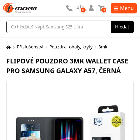
Menu
0
0
Vyhledávání
Hledat
Příslušenství
Pouzdra, obaly, kryty
3mk
Zde
se
FLIPOVÉ POUZDRO 3MK WALLET CASE
nacházíte:
PRO SAMSUNG GALAXY A57, ČERNÁ