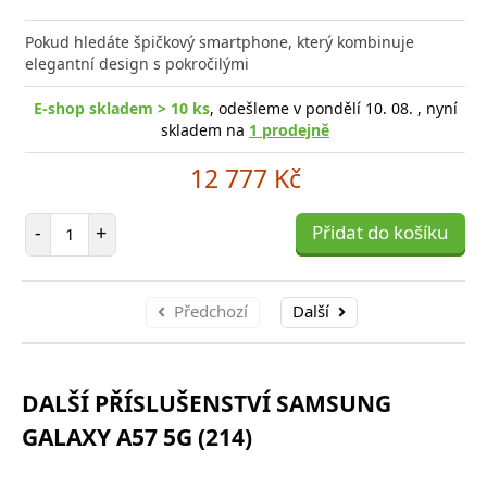
Přid
do
Pokud hledáte špičkový smartphone, který kombinuje
poro
elegantní design s pokročilými
E-shop skladem > 10 ks
, odešleme v pondělí 10. 08. , nyní
skladem na
1 prodejně
12 777 Kč
Počet položek
-
+
Přidat do košíku
Předchozí
Další
DALŠÍ PŘÍSLUŠENSTVÍ SAMSUNG
GALAXY A57 5G (214)