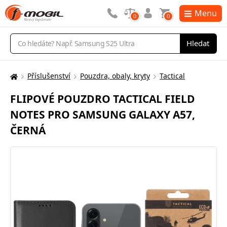
Menu
0
0
Vyhledávání
Hledat
Příslušenství
Pouzdra, obaly, kryty
Tactical
Zde
se
FLIPOVÉ POUZDRO TACTICAL FIELD
nacházíte:
NOTES PRO SAMSUNG GALAXY A57,
ČERNÁ