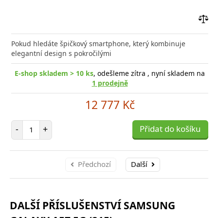
Přid
do
Pokud hledáte špičkový smartphone, který kombinuje
poro
elegantní design s pokročilými
E-shop skladem > 10 ks
, odešleme zítra , nyní skladem na
1 prodejně
12 777 Kč
Počet položek
-
+
Přidat do košíku
Předchozí
Další
DALŠÍ PŘÍSLUŠENSTVÍ SAMSUNG