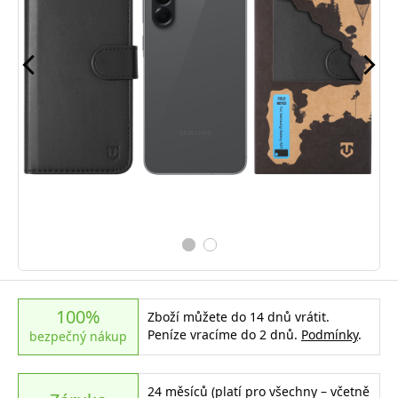
100%
Zboží můžete do 14 dnů vrátit.
Peníze vracíme do 2 dnů.
Podmínky
.
bezpečný nákup
24 měsíců (platí pro všechny – včetně