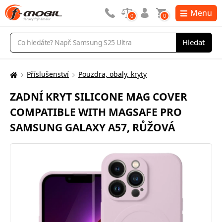
Menu
0
0
Vyhledávání
Hledat
Příslušenství
Pouzdra, obaly, kryty
Zde
se
ZADNÍ KRYT SILICONE MAG COVER
nacházíte:
COMPATIBLE WITH MAGSAFE PRO
SAMSUNG GALAXY A57, RŮŽOVÁ