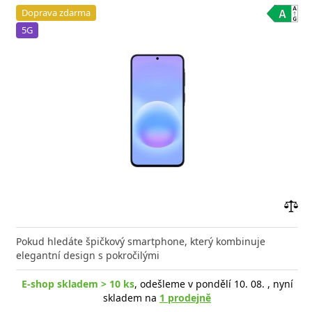
Doprava zdarma
5G
Přid
do
Pokud hledáte špičkový smartphone, který kombinuje
poro
elegantní design s pokročilými
E-shop skladem > 10 ks
, odešleme v pondělí 10. 08. , nyní
skladem na
1 prodejně