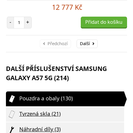
12 777 Kč
Počet položek
-
+
Přidat do košíku
Předchozí
Další
DALŠÍ PŘÍSLUŠENSTVÍ SAMSUNG
GALAXY A57 5G (214)
Pouzdra a obaly (130)
Tvrzená skla (21)
Náhradní díly (3)