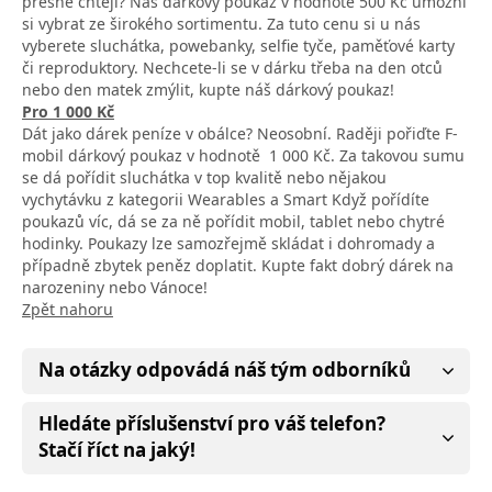
přesně chtějí? Náš dárkový poukaz v hodnotě 500 Kč umožní
si vybrat ze širokého sortimentu. Za tuto cenu si u nás
vyberete sluchátka, powebanky, selfie tyče, paměťové karty
či reproduktory. Nechcete-li se v dárku třeba na den otců
nebo den matek zmýlit, kupte náš dárkový poukaz!
Pro 1 000 Kč
Dát jako dárek peníze v obálce? Neosobní. Raději pořiďte F-
mobil dárkový poukaz v hodnotě 1 000 Kč. Za takovou sumu
se dá pořídit sluchátka v top kvalitě nebo nějakou
vychytávku z kategorii Wearables a Smart Když pořídíte
poukazů víc, dá se za ně pořídit mobil, tablet nebo chytré
hodinky. Poukazy lze samozřejmě skládat i dohromady a
případně zbytek peněz doplatit. Kupte fakt dobrý dárek na
narozeniny nebo Vánoce!
Zpět nahoru
Na otázky odpovádá náš tým odborníků
Hledáte příslušenství pro váš telefon?
Stačí říct na jaký!