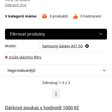
Zobrazit více
V kategorii máme:
3
produktů
0
hodnocení
Filtrovat produkty
Model:
Samsung Galaxy A57 5G
zrušit všechny filtry
Nejprodávanější
Zobrazuji 1-3 z 3
1
Dárkový poukaz v hodnotě 1000 Kč