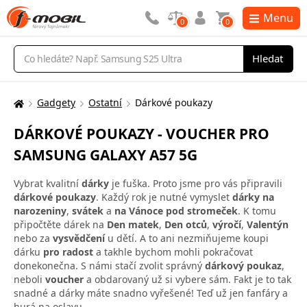
Menu
0
0
Vyhledávání
Hledat
Gadgety
Ostatní
Dárkové poukazy
Zde
se
DÁRKOVÉ POUKAZY - VOUCHER PRO
nacházíte:
SAMSUNG GALAXY A57 5G
Vybrat kvalitní
dárky
je fuška. Proto jsme pro vás připravili
dárkové poukazy
. Každý rok je nutné vymyslet
dárky na
narozeniny
,
svátek
a
na Vánoce pod stromeček
. K tomu
připočtěte dárek na
Den matek
,
Den otců
,
výročí
,
Valentýn
nebo za
vysvědčení
u dětí. A to ani nezmiňujeme koupi
dárku
pro radost
a takhle bychom mohli pokračovat
donekonečna. S námi stačí zvolit správný
dárkový poukaz
,
neboli
voucher
a obdarovaný už si vybere sám. Fakt je to tak
snadné a dárky máte snadno vyřešené! Teď už jen fanfáry a
hurá na oslavu.