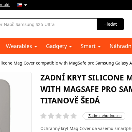
ntakt
Hledat
Wearables
Gadgety
Smart
Náhradní
Silicone Mag Cover compatible with MagSafe pro Samsung Galaxy A
ZADNÍ KRYT SILICONE 
WITH MAGSAFE PRO SA
TITANOVĚ ŠEDÁ
Zatím nehodnocen
Ochranný kryt Mag Cover dá vašemu smartph