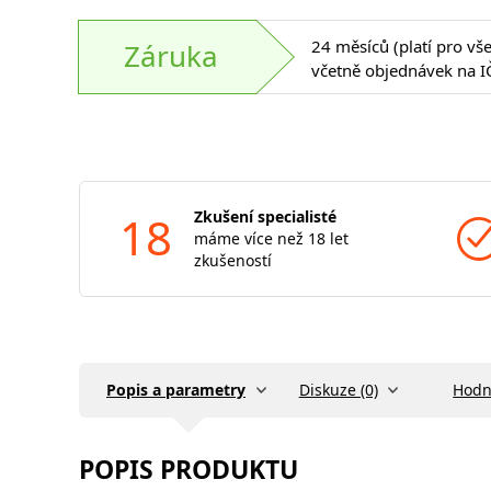
24 měsíců (platí pro vš
Záruka
včetně objednávek na I
18
Zkušení specialisté
máme více než 18 let
zkušeností
Popis a parametry
Diskuze (0)
Hodn
POPIS PRODUKTU