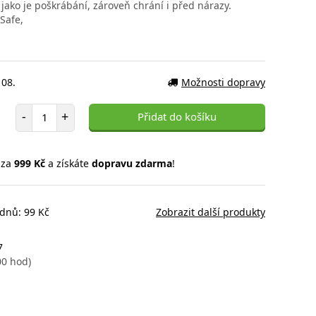
jako je poškrábání, zároveň chrání i před nárazy.
Safe,
 08.
Možnosti dopravy
Počet položek
-
+
Přidat do košíku
 za
999 Kč
a získáte
dopravu zdarma
!
 dnů: 99 Kč
Zobrazit další produkty
7
00 hod)