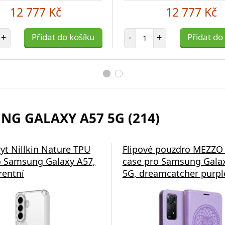
12 777 Kč
12 777 Kč
et položek
Počet položek
+
Přidat do košíku
-
+
Přidat do
NG GALAXY A57 5G (214)
ryt Nillkin Nature TPU
Flipové pouzdro MEZZO
 Samsung Galaxy A57,
case pro Samsung Gala
rentní
5G, dreamcatcher purpl