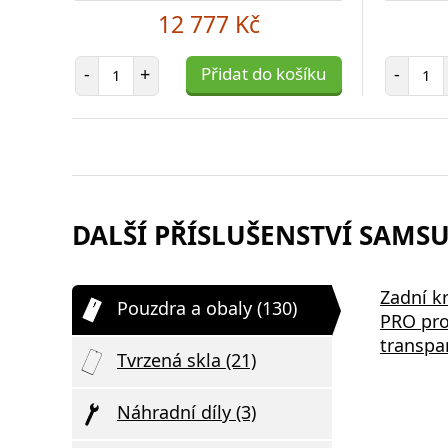
12 777 Kč
Počet položek
Poč
-
+
Přidat do košíku
-
DALŠÍ PŘÍSLUŠENSTVÍ SAMSU
Zadní k
Pouzdra a obaly (130)
PRO pro
transpa
Tvrzená skla (21)
Náhradní díly (3)