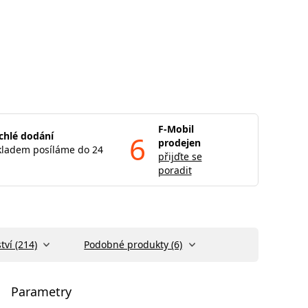
F-Mobil
chlé dodání
6
prodejen
kladem posíláme do 24
přijďte se
poradit
tví (214)
Podobné produkty (6)
Parametry