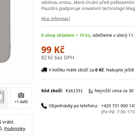
odolnou vrstvu, která chrání před poškozením 
Pouzdro podporuje inovativní technologií Mag
Více informací
E-shop skladem > 10 ks
, odešleme v úterý 11.
99 Kč
82 Kč bez DPH
V košíku máte zboží za
0 Kč
. Nakupte ještě
Kód zboží:
Nejnižší cena za 30
K161331
+1 další
Objednávky po telefonu:
+420 731 000 14
(Po–Pá: 7:30–17:
vrátit.
ů.
Podmínky
.