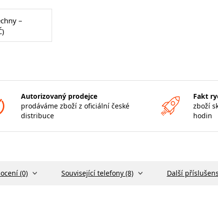
echny –
Č)
Autorizovaný prodejce
Fakt ry
prodáváme zboží z oficiální české
zboží s
distribuce
hodin
ocení (0)
Související telefony (8)
Další příslušens