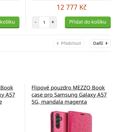
12 777 Kč
Počet položek
 košíku
-
+
Přidat do košíku
-
Předchozí
Další
 Book
Flipové pouzdro MEZZO Book
Fli
xy A57
case pro Samsung Galaxy A57
cas
e
5G, mandala magenta
5G,