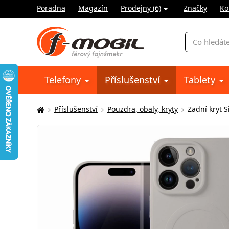
Poradna
Magazín
Prodejny (6)
Značky
Ko
Vyhledávání
Telefony
Příslušenství
Tablety
Příslušenství
Pouzdra, obaly, kryty
Zadní kryt 
Zde
se
nacházíte: