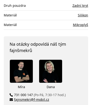
Druh pouzdra
Zadní kryt
Materiál
Silikon
Materiál
Mikroplyš
Na otázky odpovídá náš tým
fajnšmekrů
Míra
Dana
731 000 147
(Po-Pá, 7:30-17 hod.)
fajnsmekri@f-mobil.cz