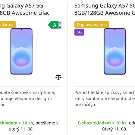
g Galaxy A57 5G
Samsung Galaxy A57 5
8GB Awesome Lilac
8GB/128GB Awesome G
 zdarma
Doprava zdarma
5G
Přidat
do
edáte špičkový smartphone,
Pokud hledáte špičkový smar
porovnání
binuje elegantní design s
který kombinuje elegantní de
mi
pokročilými
skladem > 10 ks
, odešleme v
E-shop skladem > 10 ks
, od
úterý 11. 08.
úterý 11. 08.