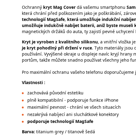
Ochranný
kryt Mag Cover
dá vašemu smartphonu
Sam
která chrání před poškozením jako je poškrábání, zárov
technologií MagSafe
,
která umožňuje indukční nabíjen
umožňuje indukčně nabíjet baterii, aniž byste museli 
magnetických držáků do auta, ty zajistí pevné uchycení
Kryt je vyroben z kvalitního silikonu
, a vnitřní vložka j
je kryt pohodlný při držení v ruce
. Tyto materiály jsou
používání. Vyvýšené okraje u displeje navíc kryjí hrany
portům, takže můžete snadno používat všechny jeho fu
Pro maximální ochranu vašeho telefonu doporučujeme ješ
Vlastnosti :
zachovává původní estetiku
plně kompatibilní - podporuje funkce iPhone
maximální pevnost - chrání ve všech situacích
nezakrývá nabíjecí ani sluchátkové konektory
podporuje technologií MagSafe
Barva:
titanium grey / titanově šedá