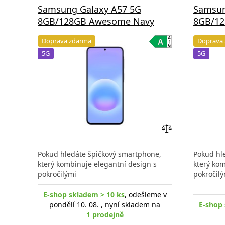
Samsung Galaxy A57 5G
Samsun
8GB/128GB Awesome Navy
8GB/12
Doprava zdarma
Doprava
5G
5G
Přidat
do
Pokud hledáte špičkový smartphone,
Pokud hl
porovnání
který kombinuje elegantní design s
který kom
pokročilými
pokročilý
E-shop skladem > 10 ks
, odešleme v
pondělí 10. 08. , nyní skladem na
E-shop 
1 prodejně