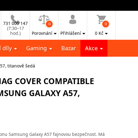
731 000 147
0
0
(7:30–17
hod.)
Porovnání
Přihlášení
0
Kč
 díly
Gaming
Bazar
Akce
57, titanově šedá
MAG COVER COMPATIBLE
MSUNG GALAXY A57,
onu Samsung Galaxy A57 fajnovou bezpečnost. Má