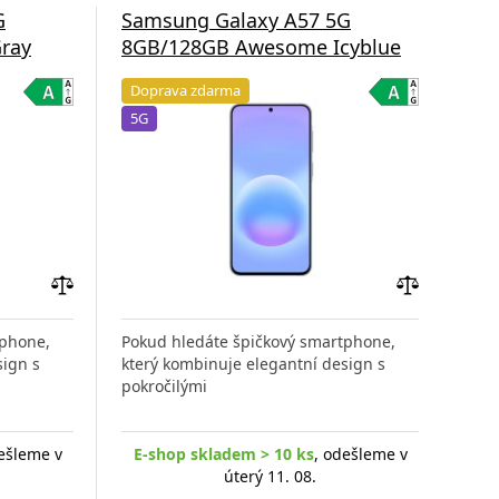
G
Samsung Galaxy A57 5G
Sa
ray
8GB/128GB Awesome Icyblue
8G
Doprava zdarma
Do
5G
5G
Přidat
Přidat
do
do
tphone,
Pokud hledáte špičkový smartphone,
Poku
porovnání
porovnání
sign s
který kombinuje elegantní design s
kter
pokročilými
pokr
ešleme v
E-shop skladem > 10 ks
, odešleme v
E-
úterý 11. 08.