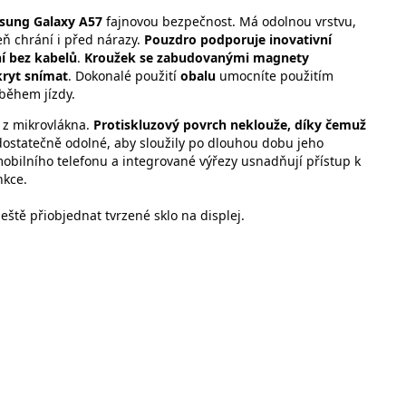
sung Galaxy A57
fajnovou bezpečnost. Má odolnou vrstvu,
eň chrání i před nárazy.
Pouzdro podporuje inovativní
í bez kabelů
.
Kroužek se zabudovanými magnety
kryt snímat
.
Dokonalé použití
obalu
umocníte použitím
 během jízdy.
e z mikrovlákna.
Protiskluzový povrch neklouže, díky čemuž
 dostatečně odolné, aby sloužily po dlouhou dobu jeho
 mobilního telefonu a integrované výřezy usnadňují přístup k
nkce.
tě přiobjednat tvrzené sklo na displej.