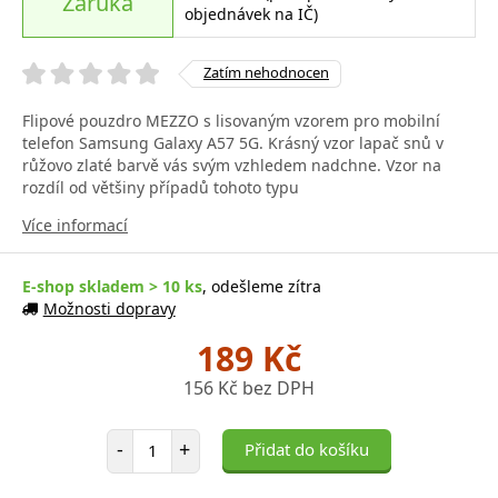
Záruka
objednávek na IČ)
Zatím nehodnocen
Flipové pouzdro MEZZO s lisovaným vzorem pro mobilní
telefon Samsung Galaxy A57 5G. Krásný vzor lapač snů v
růžovo zlaté barvě vás svým vzhledem nadchne. Vzor na
rozdíl od většiny případů tohoto typu
Více informací
E-shop skladem > 10 ks
, odešleme zítra
Možnosti dopravy
189 Kč
156 Kč bez DPH
Počet položek
-
+
Přidat do košíku