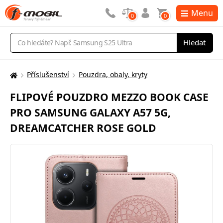
Menu
0
0
Vyhledávání
Hledat
Příslušenství
Pouzdra, obaly, kryty
Zde
se
FLIPOVÉ POUZDRO MEZZO BOOK CASE
nacházíte:
PRO SAMSUNG GALAXY A57 5G,
DREAMCATCHER ROSE GOLD