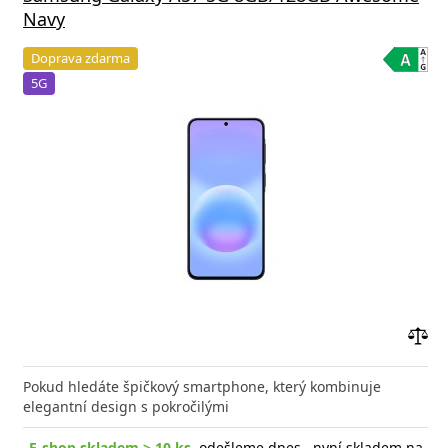
Navy
Doprava zdarma
5G
Přid
do
Pokud hledáte špičkový smartphone, který kombinuje
poro
elegantní design s pokročilými
E-shop skladem > 10 ks
, odešleme dnes , nyní skladem na