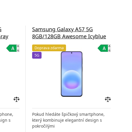
G
Samsung Galaxy A57 5G
Sa
ray
8GB/128GB Awesome Icyblue
8G
Doprava zdarma
Do
5G
5G
Přidat
Přidat
do
do
tphone,
Pokud hledáte špičkový smartphone,
Poku
porovnání
porovnání
sign s
který kombinuje elegantní design s
kter
pokročilými
pokr