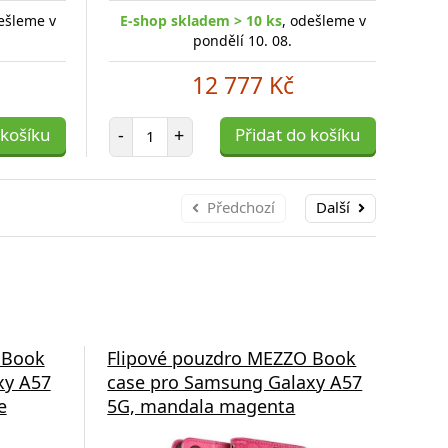
ešleme v
E-shop skladem > 10 ks
, odešleme v
E-
pondělí 10. 08.
12 777 Kč
Počet položek
 košíku
-
+
Přidat do košíku
-
Předchozí
Další
 Book
Flipové pouzdro MEZZO Book
Fli
xy A57
case pro Samsung Galaxy A57
cas
e
5G, mandala magenta
5G,