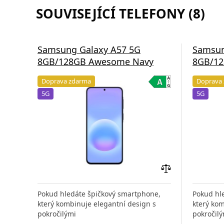
SOUVISEJÍCÍ TELEFONY (8)
Samsung Galaxy A57 5G
Samsun
8GB/128GB Awesome Navy
8GB/12
Doprava zdarma
Doprava
5G
5G
Přidat
do
Pokud hledáte špičkový smartphone,
Pokud hl
porovnání
který kombinuje elegantní design s
který kom
pokročilými
pokročilý