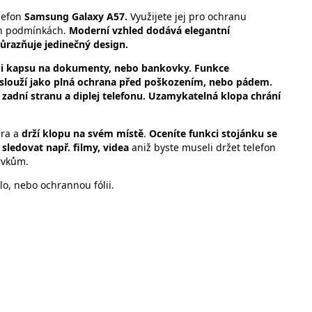
lefon
Samsung Galaxy A57.
Využijete jej pro ochranu
ých podmínkách.
Moderní vzhled dodává elegantní
ůrazňuje jedinečný design.
le i kapsu na dokumenty, nebo bankovky. Funkce
slouží jako plná ochrana před poškozením, nebo pádem.
 zadní stranu a diplej telefonu. Uzamykatelná klopa chrání
dra a
drží klopu na svém místě
.
Oceníte funkci stojánku se
sledovat např. filmy, videa
aniž byste museli držet telefon
rvkům.
o, nebo ochrannou fólii.