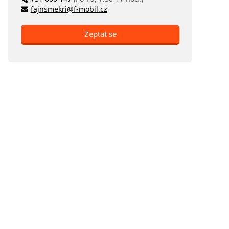
fajnsmekri@f-mobil.cz
Zeptat se