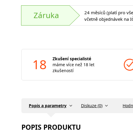
24 měsíců (platí pro vš
Záruka
včetně objednávek na I
18
Zkušení specialisté
máme více než 18 let
zkušeností
Popis a parametry
Diskuze (0)
Hodn
POPIS PRODUKTU