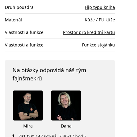
Druh pouzdra
Flip typu kniha
Materiál
Kůže / PU kůže
Vlastnosti a funkce
Prostor pro kreditní kartu
Vlastnosti a funkce
Funkce stojánku
Na otázky odpovídá náš tým
fajnšmekrů
Míra
Dana
731 000 147
(Po-Pá, 7:30-17 hod.)