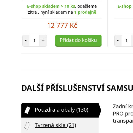
E-shop skladem > 10 ks
, odešleme
E-shop 
zítra , nyní skladem na
1 prodejně
12 777 Kč
Počet položek
Poč
-
+
Přidat do košíku
-
DALŠÍ PŘÍSLUŠENSTVÍ SAMSU
Zadní k
Pouzdra a obaly (130)
PRO pro
transpa
Tvrzená skla (21)