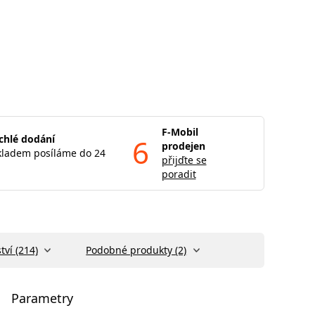
F-Mobil
chlé dodání
6
prodejen
kladem posíláme do 24
přijďte se
poradit
tví (214)
Podobné produkty (2)
Parametry