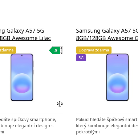
g Galaxy A57 5G
Samsung Galaxy A57 5
8GB Awesome Lilac
8GB/128GB Awesome G
 zdarma
Doprava zdarma
5G
Přidat
do
edáte špičkový smartphone,
Pokud hledáte špičkový smar
porovnání
binuje elegantní design s
který kombinuje elegantní de
mi
pokročilými