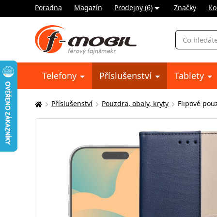
Poradna
Magazín
Prodejny (6)
Značky
Ko
Vyhledávání
Telefony
Příslušenství
Tablety
Příslušenství
Pouzdra, obaly, kryty
Flipové pou
Zde
se
nacházíte: