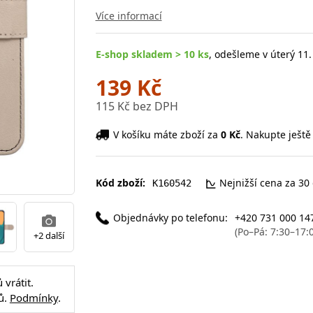
Více informací
E-shop skladem > 10 ks
, odešleme v úterý 11.
139 Kč
115 Kč bez DPH
V košíku máte zboží za
0 Kč
. Nakupte ještě
Kód zboží:
Nejnižší cena za 30
K160542
Objednávky po telefonu:
+420 731 000 14
(Po–Pá: 7:30–17:
+2 další
vrátit.
ů.
Podmínky
.