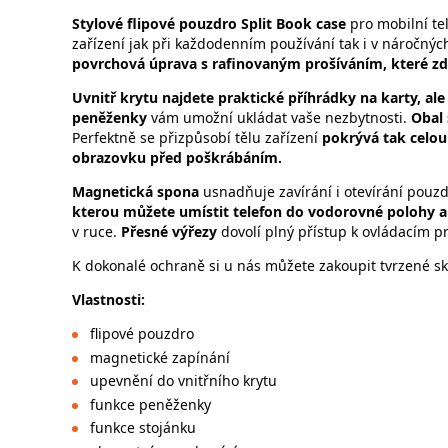
Stylové flipové pouzdro Split Book case
pro mobilní te
zařízení jak při každodenním používání tak i v náročn
povrchová úprava s rafinovaným prošíváním, které zd
Uvnitř krytu najdete praktické příhrádky na karty, a
peněženky
vám umožní ukládat vaše nezbytnosti.
Obal 
Perfektně se přizpůsobí tělu zařízení
pokrývá tak celou
obrazovku před poškrábáním.
Magnetická spona
usnadňuje zavírání i otevírání pouz
kterou můžete umístit telefon do vodorovné polohy a 
v ruce.
Přesné výřezy
dovolí plný přístup k ovládacím p
K dokonalé ochraně si u nás můžete zakoupit tvrzené skl
Vlastnosti:
flipové pouzdro
magnetické zapínání
upevnění do vnitřního krytu
funkce peněženky
funkce stojánku