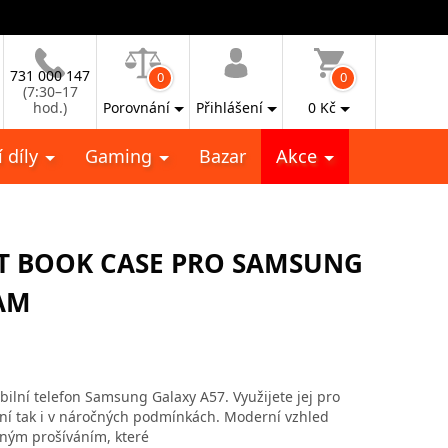
731 000 147
0
0
(7:30–17
hod.)
Porovnání
Přihlášení
0
Kč
 díly
Gaming
Bazar
Akce
IT BOOK CASE PRO SAMSUNG
AM
bilní telefon Samsung Galaxy A57. Využijete jej pro
ní tak i v náročných podmínkách. Moderní vzhled
ným prošíváním, které