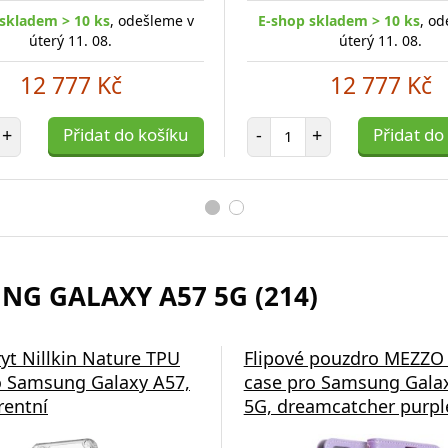
skladem > 10 ks
, odešleme v
E-shop skladem > 10 ks
, od
úterý 11. 08.
úterý 11. 08.
12 777 Kč
12 777 Kč
et položek
Počet položek
+
Přidat do košíku
-
+
Přidat do
NG GALAXY A57 5G (214)
ryt Nillkin Nature TPU
Flipové pouzdro MEZZO
 Samsung Galaxy A57,
case pro Samsung Gala
rentní
5G, dreamcatcher purpl