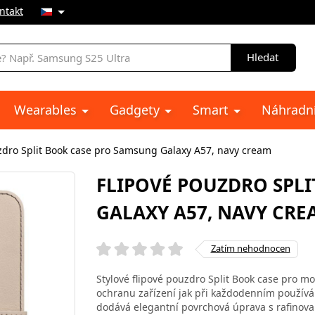
ntakt
Hledat
Wearables
Gadgety
Smart
Náhradní
zdro Split Book case pro Samsung Galaxy A57, navy cream
FLIPOVÉ POUZDRO SPL
GALAXY A57, NAVY CRE
Zatím nehodnocen
Stylové flipové pouzdro Split Book case pro mo
ochranu zařízení jak při každodenním používá
dodává elegantní povrchová úprava s rafinova