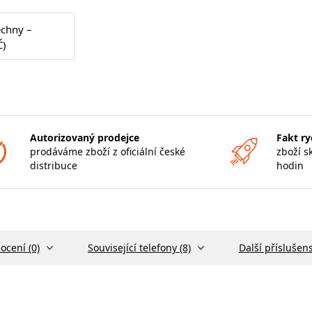
echny –
Č)
Autorizovaný prodejce
Fakt ry
prodáváme zboží z oficiální české
zboží s
distribuce
hodin
ocení (0)
Související telefony (8)
Další příslušens