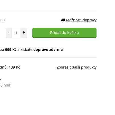
 08.
Možnosti dopravy
Počet položek
-
+
Přidat do košíku
 za
999 Kč
a získáte
dopravu zdarma
!
 dnů: 139 Kč
Zobrazit další produkty
7
00 hod)