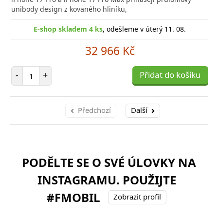
poro
unibody design z kovaného hliníku,
E-shop skladem 4 ks
, odešleme v úterý 11. 08.
32 966 Kč
Počet položek
-
+
Přidat do košíku
Předchozí
Další
PODĚLTE SE O SVÉ ÚLOVKY NA
INSTAGRAMU. POUŽIJTE
#FMOBIL
Zobrazit profil