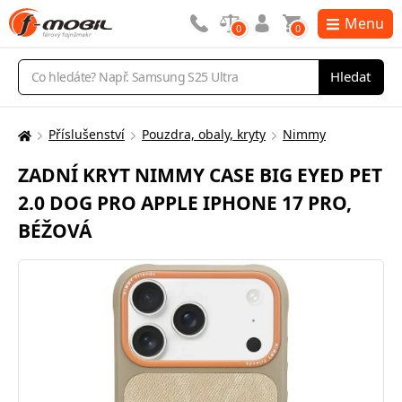
Menu
0
0
Vyhledávání
Hledat
Příslušenství
Pouzdra, obaly, kryty
Nimmy
Zde
se
ZADNÍ KRYT NIMMY CASE BIG EYED PET
nacházíte:
2.0 DOG PRO APPLE IPHONE 17 PRO,
BÉŽOVÁ