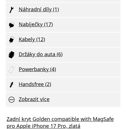
Náhradní díly (1)
Nabíječky (17)
Kabely (12)
Držáky do auta (6)
Powerbanky (4)
Handsfree (2)
Zobrazit více
á nabíječka FIXED s 2xUSB výstupem, 17W
Zadní kryt Golden compatible with MagSafe
Aliga
 Rapid Charge, bílá
pro Apple iPhone 17 Pro, zlatá
Deliv