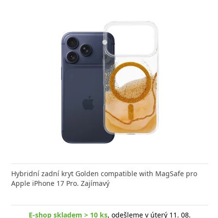
nabíječka FIXED zajistí rychlé a bezpečné nabíjení
Hybridní zadní kryt Golden compatible with MagSafe pro
Výkonná
 moderního smartphonu,
Apple iPhone 17 Pro. Zajímavý
Aligato
E-shop skladem > 10 ks
, odešleme v úterý 11. 08.