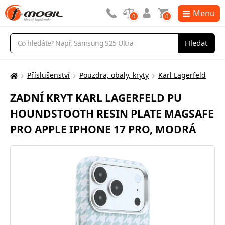
Menu
0
0
Vyhledávání
Hledat
Příslušenství
Pouzdra, obaly, kryty
Karl Lagerfeld
Zde
se
ZADNÍ KRYT KARL LAGERFELD PU
nacházíte:
HOUNDSTOOTH RESIN PLATE MAGSAFE
PRO APPLE IPHONE 17 PRO, MODRÁ