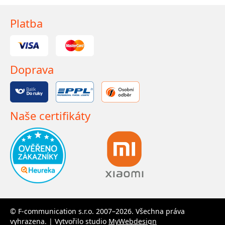
Platba
Doprava
Naše certifikáty
© F-communication s.r.o. 2007–2026. Všechna práva
vyhrazena. | Vytvořilo studio
MyWebdesign