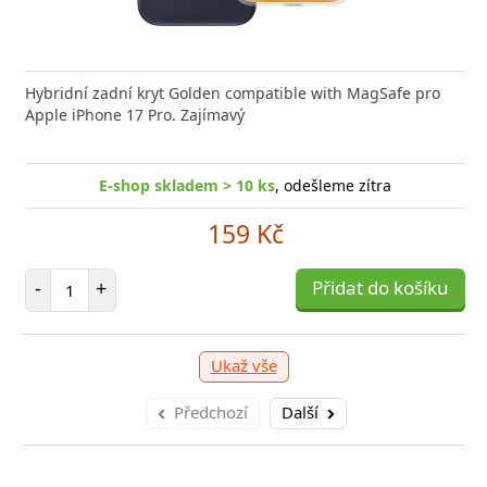
nabíječka FIXED zajistí rychlé a bezpečné nabíjení
Hybridní zadní kryt Golden compatible with MagSafe pro
Výkonná
 moderního smartphonu,
Apple iPhone 17 Pro. Zajímavý
Aligato
E-shop skladem > 10 ks
, odešleme zítra
E-shop skladem > 10 ks
, odešleme zítra
159 Kč
249 Kč
Počet položek
-
+
Přidat do košíku
očet položek
P
+
Přidat do košíku
-
Ukaž vše
Předchozí
Další