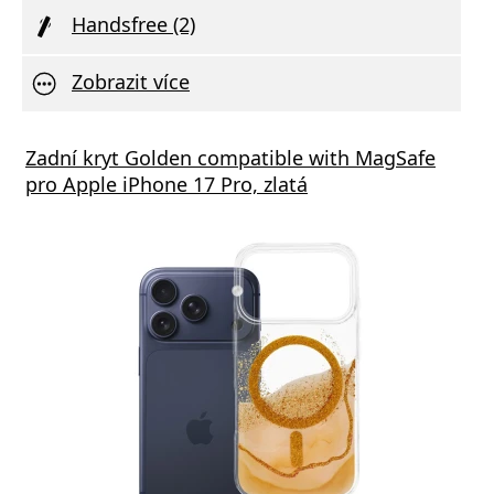
Handsfree (2)
Zobrazit více
á nabíječka FIXED s 2xUSB výstupem, 17W
Zadní kryt Golden compatible with MagSafe
Aliga
 Rapid Charge, bílá
pro Apple iPhone 17 Pro, zlatá
Deliv