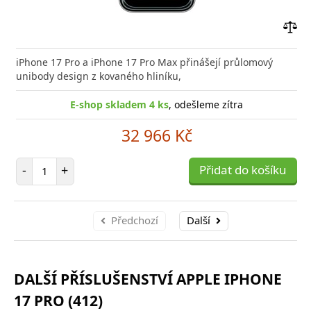
Přid
do
iPhone 17 Pro a iPhone 17 Pro Max přinášejí průlomový
poro
unibody design z kovaného hliníku,
E-shop skladem 4 ks
, odešleme zítra
32 966 Kč
Počet položek
-
+
Přidat do košíku
Předchozí
Další
DALŠÍ PŘÍSLUŠENSTVÍ APPLE IPHONE
17 PRO (412)