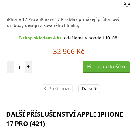
Přid
do
iPhone 17 Pro a iPhone 17 Pro Max přinášejí průlomový
poro
unibody design z kovaného hliníku,
E-shop skladem 4 ks
, odešleme v pondělí 10. 08.
32 966 Kč
Počet položek
-
+
Přidat do košíku
Předchozí
Další
DALŠÍ PŘÍSLUŠENSTVÍ APPLE IPHONE
17 PRO (421)