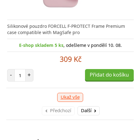
nabíječka FIXED zajistí rychlé a bezpečné nabíjení
kabel značky Baseus Cafule Series Metal. Kabel
Výkonná
Datový
 moderního smartphonu,
 přenášet data z mobilních
Aligato
USB-US
Silikonové pouzdro FORCELL F-PROTECT Frame Premium
case compatible with MagSafe pro
shop skladem > 10 ks
E-shop skladem 5 ks
, odešleme v pondělí 10. 08.
, odešleme v pondělí 10. 08.
E
shop skladem > 10 ks
, odešleme v pondělí 10. 08.
E-
159 Kč
309 Kč
249 Kč
očet položek
Počet položek
P
+
-
+
Přidat do košíku
Přidat do košíku
-
očet položek
P
+
Přidat do košíku
-
Ukaž vše
Předchozí
Další