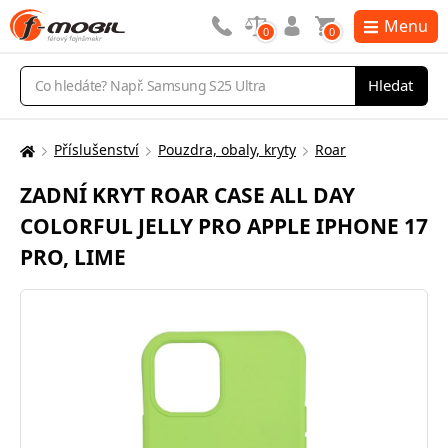
Menu
0
0
Vyhledávání
Hledat
Příslušenství
Pouzdra, obaly, kryty
Roar
Zde
se
ZADNÍ KRYT ROAR CASE ALL DAY
nacházíte:
COLORFUL JELLY PRO APPLE IPHONE 17
PRO, LIME