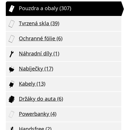
Pouzdra a obaly (307)
Tvrzená skla (39)
Ochranné fólie (6)
Náhradní díly (1)
Nabíječky (17)
Kabely (13)
Držáky do auta (6)
Powerbanky (4)
Handsfree (2)