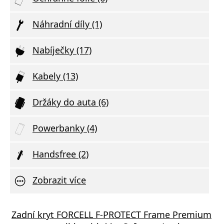
Náhradní díly (1)
Nabíječky (17)
Kabely (13)
Držáky do auta (6)
Powerbanky (4)
Handsfree (2)
Zobrazit více
á nabíječka FIXED s 2xUSB výstupem, 17W
ý kabel Baseus Cafule Series Metal Type-
Zadní kryt FORCELL F-PROTECT Frame Premium
Aliga
Datov