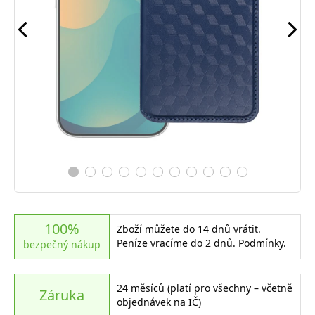
100%
Zboží můžete do 14 dnů vrátit.
Peníze vracíme do 2 dnů.
Podmínky
.
bezpečný nákup
24 měsíců (platí pro všechny – včetně
Záruka
objednávek na IČ)