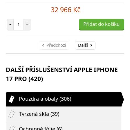
32 966 Kč
Počet položek
-
+
Přidat do košíku
Předchozí
Další
DALŠÍ PŘÍSLUŠENSTVÍ APPLE IPHONE
17 PRO (420)
Pouzdra a obaly (306)
Tvrzená skla (39)
Ochranné fólie (6)