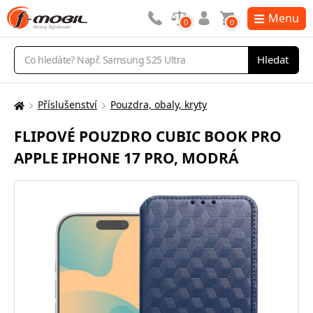
Menu
0
0
Vyhledávání
Hledat
Příslušenství
Pouzdra, obaly, kryty
Zde
se
FLIPOVÉ POUZDRO CUBIC BOOK PRO
nacházíte:
APPLE IPHONE 17 PRO, MODRÁ