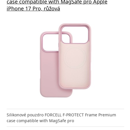
 Rapid Charge, bílá
e-C 100W 1m, černá
case compatible with MagSafe pro Apple
Deliv
iPhone 17 Pro, růžová
nabíječka FIXED zajistí rychlé a bezpečné nabíjení
kabel značky Baseus Cafule Series Metal. Kabel
Výkonná
Datový
 moderního smartphonu,
 přenášet data z mobilních
Aligato
USB-US
Silikonové pouzdro FORCELL F-PROTECT Frame Premium
case compatible with MagSafe pro