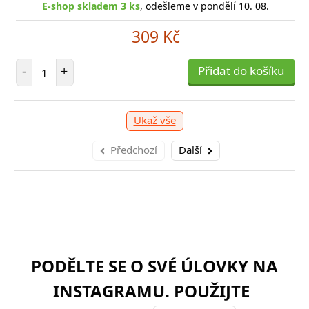
shop skladem > 10 ks
E-shop skladem 3 ks
, odešleme v pondělí 10. 08.
, odešleme v pondělí 10. 08.
E
shop skladem > 10 ks
, odešleme v pondělí 10. 08.
E-
159 Kč
309 Kč
249 Kč
očet položek
Počet položek
P
+
-
+
Přidat do košíku
Přidat do košíku
-
očet položek
P
+
Přidat do košíku
-
Ukaž vše
Předchozí
Další
PODĚLTE SE O SVÉ ÚLOVKY NA
INSTAGRAMU. POUŽIJTE