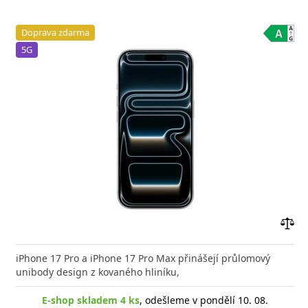
Doprava zdarma
5G
Přid
do
iPhone 17 Pro a iPhone 17 Pro Max přinášejí průlomový
poro
unibody design z kovaného hliníku,
E-shop skladem 4 ks
, odešleme v pondělí 10. 08.