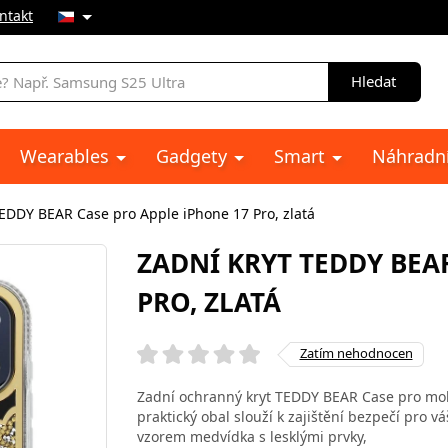
ntakt
Hledat
Wearables
Gadgety
Smart
Náhradní
TEDDY BEAR Case pro Apple iPhone 17 Pro, zlatá
ZADNÍ KRYT TEDDY BEA
PRO, ZLATÁ
Zatím nehodnocen
Zadní ochranný kryt TEDDY BEAR Case pro mobi
praktický obal slouží k zajištění bezpečí pro 
vzorem medvídka s lesklými prvky,