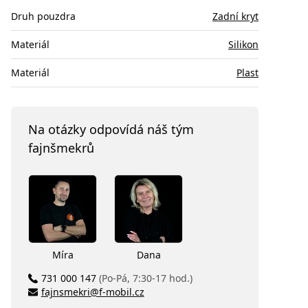
Druh pouzdra
Zadní kryt
Materiál
Silikon
Materiál
Plast
Na otázky odpovídá náš tým
fajnšmekrů
Míra
Dana
731 000 147
(Po-Pá, 7:30-17 hod.)
fajnsmekri@f-mobil.cz