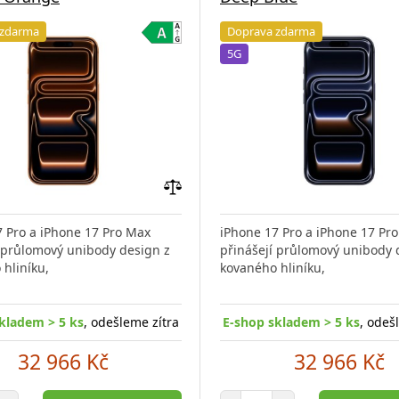
 zdarma
Doprava zdarma
5G
Přidat
do
7 Pro a iPhone 17 Pro Max
iPhone 17 Pro a iPhone 17 Pr
porovnání
í průlomový unibody design z
přinášejí průlomový unibody 
hliníku,
kovaného hliníku,
kladem > 5 ks
, odešleme zítra
E-shop skladem > 5 ks
, odeš
32 966 Kč
32 966 Kč
et položek
Počet položek