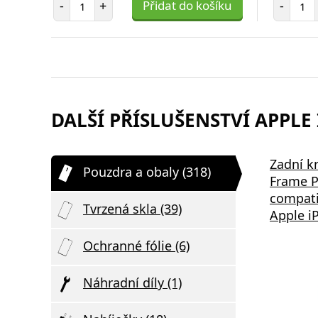
-
+
Přidat do košíku
-
DALŠÍ PŘÍSLUŠENSTVÍ APPLE 
Aligator Mini chytrá síťová
Samsung
Zadní k
Pouzdra a obaly (318)
,
nabíječka Power Delivery 20W,
Podložka
Frame 
USB-C/USB-C kabel, bílá
Nabíjení 
compati
Tvrzená skla (39)
Apple i
Ochranné fólie (6)
Náhradní díly (1)