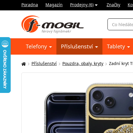
Poradna
Magazín
Prodejny (6)
Značky
Ko
Vyhledávání
Telefony
Příslušenství
Tablety
Příslušenství
Pouzdra, obaly, kryty
Zadní kryt 
Zde
se
nacházíte: