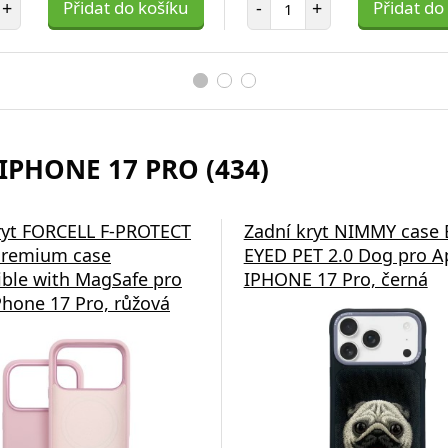
+
Přidat do košíku
-
+
Přidat do
IPHONE 17 PRO (434)
 EP-P2400BBE 15W
ryt FORCELL F-PROTECT
Bezdrátová nabíječka Swi
Zadní kryt NIMMY case 
 pro Bezdrátové
Premium case
2v1 černá
EYED PET 2.0 Dog pro A
Black
ble with MagSafe pro
IPHONE 17 Pro, černá
Phone 17 Pro, růžová