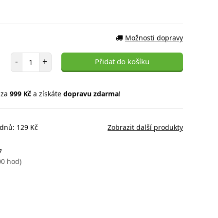
Možnosti dopravy
Počet položek
-
+
Přidat do košíku
 za
999 Kč
a získáte
dopravu zdarma
!
 dnů: 129 Kč
Zobrazit další produkty
7
00 hod)