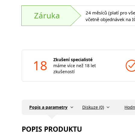
24 měsíců (platí pro vš
Záruka
včetně objednávek na I
18
Zkušení specialisté
máme více než 18 let
zkušeností
Popis a parametry
Diskuze (0)
Hodn
POPIS PRODUKTU