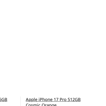
56GB
Apple iPhone 17 Pro 512GB
App
Cosmic Orange
Dee