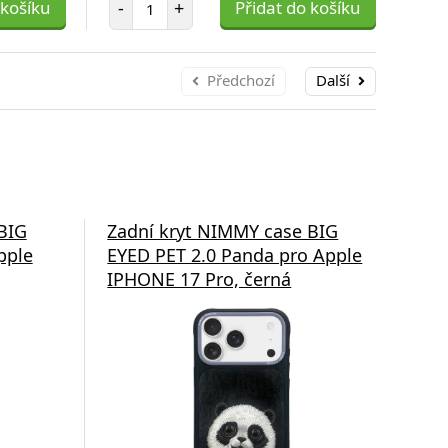
 košíku
-
+
Přidat do košíku
-
Předchozí
Další
ssten
BIG
Zadní kryt NIMMY case BIG
Zad
pple
EYED PET 2.0 Panda pro Apple
wit
IPHONE 17 Pro, černá
17 