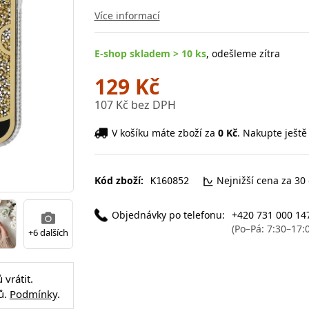
Více informací
E-shop skladem > 10 ks
, odešleme zítra
129 Kč
107 Kč bez DPH
V košíku máte zboží za
0 Kč
. Nakupte ještě
Kód zboží:
Nejnižší cena za 30
K160852
Objednávky po telefonu:
+420 731 000 14
(Po–Pá: 7:30–17:
+6 dalších
vrátit.
ů.
Podmínky
.