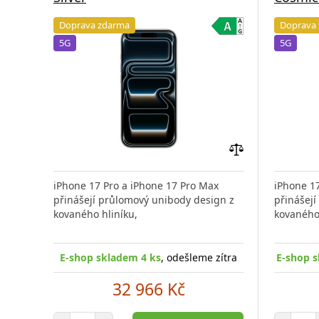
Doprava zdarma
Doprava
5G
5G
Přidat
do
iPhone 17 Pro a iPhone 17 Pro Max
iPhone 1
porovnání
přinášejí průlomový unibody design z
přinášej
kovaného hliníku,
kovaného 
E-shop skladem 4 ks
, odešleme zítra
E-shop s
32 966 Kč
Počet položek
Poč