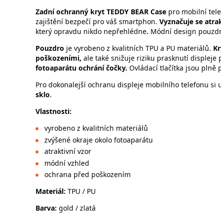
Zadní ochranný kryt
TEDDY BEAR Case
pro mobilní tel
zajištění bezpečí pro váš smartphon.
Vyznačuje se atra
který opravdu nikdo nepřehlédne
.
Módní design pouzdr
Pouzdro
je vyrobeno z kvalitních TPU a PU materiálů.
Kr
poškozeními,
ale také snižuje riziku prasknutí displej
fotoaparátu ochrání čočky.
Ovládací tlačítka jsou plně 
Pro dokonalejší ochranu displeje mobilního telefonu si
sklo
.
Vlastnosti
:
vyrobeno z kvalitních materiálů
zvýšené okraje okolo fotoaparátu
atraktivní vzor
módní vzhled
ochrana před poškozením
Materiál:
TPU / PU
Barva:
gold / zlatá