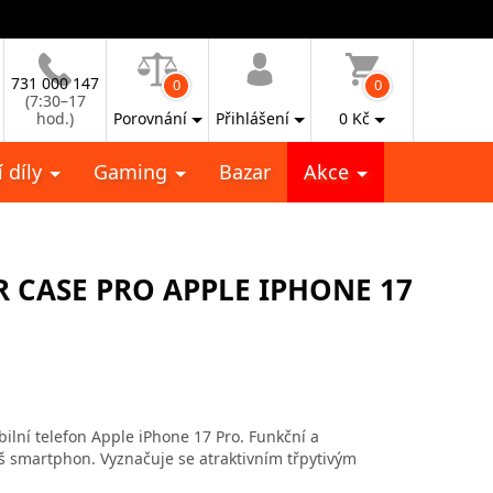
731 000 147
0
0
(7:30–17
hod.)
Porovnání
Přihlášení
0
Kč
 díly
Gaming
Bazar
Akce
R CASE PRO APPLE IPHONE 17
lní telefon Apple iPhone 17 Pro. Funkční a
váš smartphon. Vyznačuje se atraktivním třpytivým