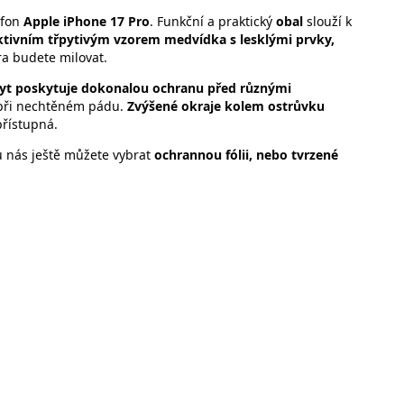
efon
Apple iPhone 17 Pro
. Funkční a praktický
obal
slouží k
ktivním třpytivým vzorem medvídka s lesklými prvky,
a budete milovat.
yt poskytuje dokonalou ochranu před různými
e při nechtěném pádu.
Zvýšené okraje kolem ostrůvku
přístupná.
 u nás ještě můžete vybrat
ochrannou fólii, nebo
tvrzené