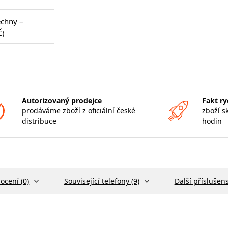
echny –
Č)
Autorizovaný prodejce
Fakt ry
prodáváme zboží z oficiální české
zboží s
distribuce
hodin
ocení (0)
Související telefony (9)
Další příslušens