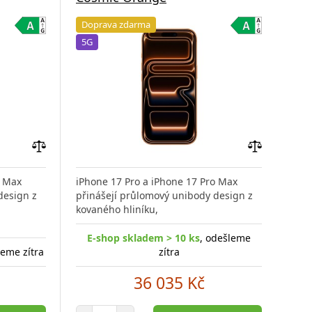
Doprava zdarma
Do
5G
5G
Přidat
Přidat
do
do
o Max
iPhone 17 Pro a iPhone 17 Pro Max
iPho
porovnání
porovnání
design z
přinášejí průlomový unibody design z
přin
kovaného hliníku,
kova
E-shop skladem > 10 ks
, odešleme
E
leme zítra
zítra
36 035 Kč
Počet položek