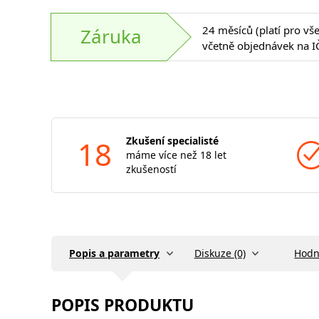
24 měsíců (platí pro vš
Záruka
včetně objednávek na I
18
Zkušení specialisté
máme více než 18 let
zkušeností
Popis a parametry
Diskuze (0)
Hodn
POPIS PRODUKTU