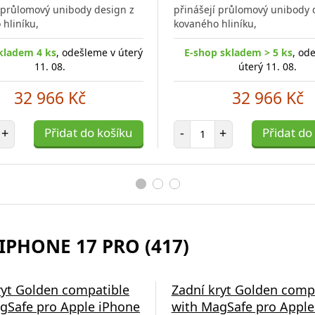
porovnání
í průlomový unibody design z
přinášejí průlomový unibody 
hliníku,
kovaného hliníku,
kladem 4 ks
, odešleme v úterý
E-shop skladem > 5 ks
, od
11. 08.
úterý 11. 08.
32 966 Kč
32 966 Kč
et položek
Počet položek
+
Přidat do košíku
-
+
Přidat do
IPHONE 17 PRO (417)
á nabíječka Swissten
ryt Golden compatible
Zadní kryt Golden comp
gSafe pro Apple iPhone
with MagSafe pro Apple