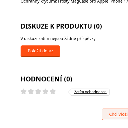
Ochranný kryt 3mk Frosty MagCase pro Apple iPhone 17 
DISKUZE K PRODUKTU (0)
V diskuzi zatím nejsou žádné příspěvky
Položit dotaz
HODNOCENÍ (0)
Zatím nehodnocen
Chci vlož