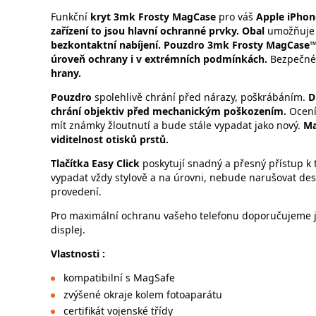
Funkční
kryt 3mk Frosty MagCase
pro váš
Apple iPhon
zařízení to jsou hlavní ochranné prvky.
Obal
umožňuje 
bezkontaktní nabíjení. Pouzdro 3mk Frosty MagCase™ j
úroveň ochrany i v extrémních podmínkách.
Bezpečné 
hrany.
Pouzdro
spolehlivě chrání před nárazy, poškrábáním.
D
chrání objektiv před mechanickým poškozením.
Ocen
mít známky žloutnutí a bude stále vypadat jako nový.
Ma
viditelnost otisků prstů.
Tlačítka Easy Click
poskytují snadný a přesný přístup k 
vypadat vždy stylově a na úrovni, nebude narušovat des
provedení.
Pro maximální ochranu vašeho telefonu doporučujeme je
displej.
Vlastnosti :
kompatibilní s MagSafe
zvýšené okraje kolem fotoaparátu
certifikát vojenské třídy