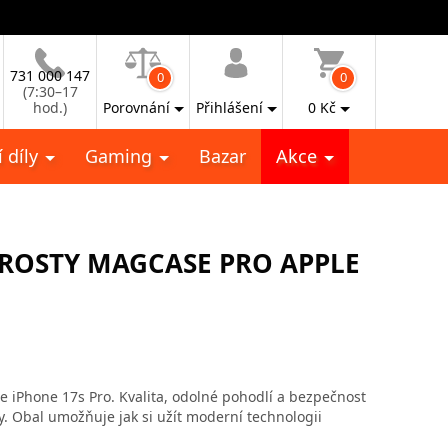
731 000 147
0
0
(7:30–17
hod.)
Porovnání
Přihlášení
0
Kč
 díly
Gaming
Bazar
Akce
ROSTY MAGCASE PRO APPLE
 iPhone 17s Pro. Kvalita, odolné pohodlí a bezpečnost
y. Obal umožňuje jak si užít moderní technologii