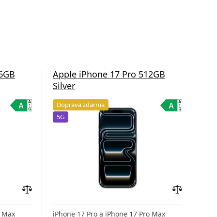
56GB
Apple iPhone 17 Pro 512GB
App
Silver
Co
Doprava zdarma
Do
5G
5G
Přidat
Přidat
do
do
o Max
iPhone 17 Pro a iPhone 17 Pro Max
iPho