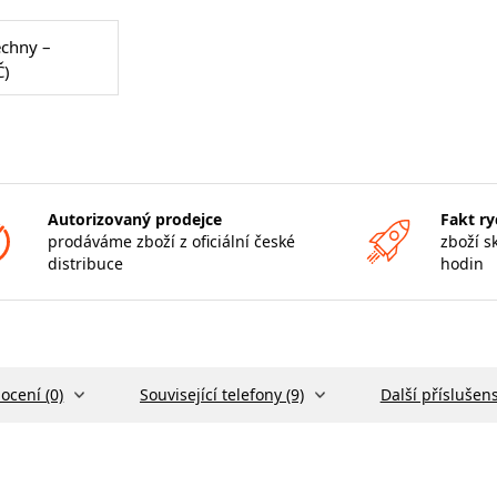
echny –
Č)
Autorizovaný prodejce
Fakt ry
prodáváme zboží z oficiální české
zboží s
distribuce
hodin
ocení (0)
Související telefony (9)
Další příslušens