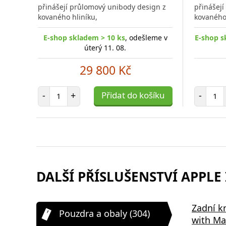
porovnání
přinášejí průlomový unibody design z
přinášej
kovaného hliníku,
kovaného 
E-shop skladem > 10 ks
, odešleme v
E-shop s
úterý 11. 08.
29 800 Kč
Počet položek
Poč
-
+
Přidat do košíku
-
DALŠÍ PŘÍSLUŠENSTVÍ APPLE 
Samsung EP-P2400BBE 15W
Bezdrátov
Zadní k
Pouzdra a obaly (304)
,
Podložka pro Bezdrátové
2v1 černá
with Ma