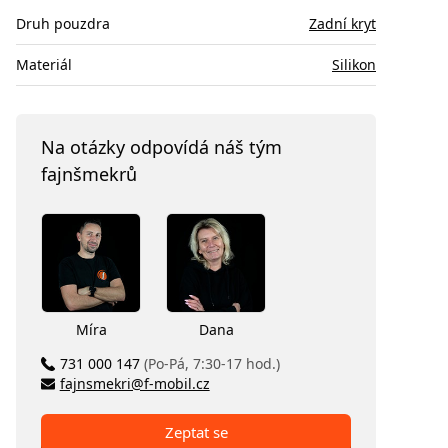
Druh pouzdra
Zadní kryt
Materiál
Silikon
Na otázky odpovídá náš tým
fajnšmekrů
Míra
Dana
731 000 147
(Po-Pá, 7:30-17 hod.)
fajnsmekri@f-mobil.cz
Zeptat se