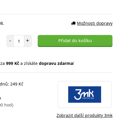
08.
Možnosti dopravy
Počet položek
-
+
Přidat do košíku
 za
999 Kč
a získáte
dopravu zdarma
!
 dnů: 249 Kč
7
00 hod)
Zobrazit další produkty 3mk