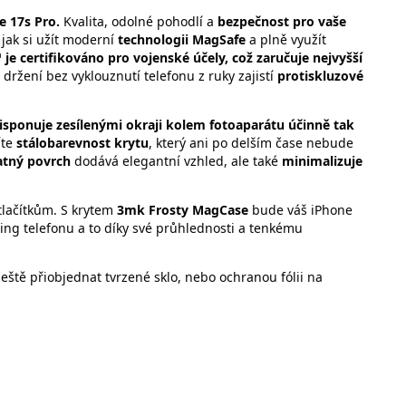
e 17s Pro.
Kvalita, odolné pohodlí
a
bezpečnost pro vaše
jak si užít moderní
technologii MagSafe
a plně využít
e certifikováno pro vojenské účely, což zaručuje nejvyšší
držení bez vyklouznutí telefonu z ruky zajistí
protiskluzové
isponuje zesílenými okraji kolem fotoaparátu účinně tak
íte
stálobarevnost krytu
, který ani po delším čase nebude
tný povrch
dodává elegantní vzhled, ale také
minimalizuje
tlačítkům. S krytem
3mk Frosty MagCase
bude váš iPhone
ing telefonu a to díky své průhlednosti a tenkému
ště přiobjednat tvrzené sklo, nebo ochranou fólii na