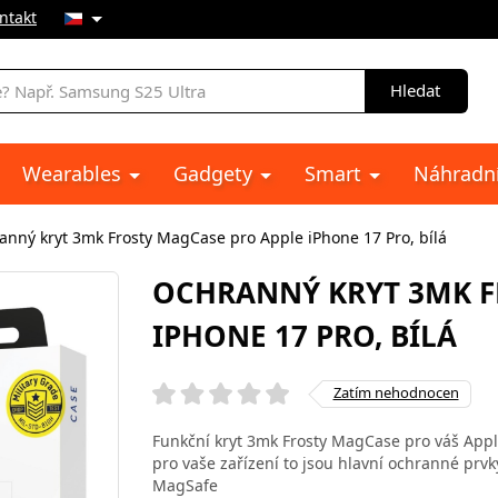
ntakt
Hledat
Wearables
Gadgety
Smart
Náhradní
anný kryt 3mk Frosty MagCase pro Apple iPhone 17 Pro, bílá
OCHRANNÝ KRYT 3MK F
IPHONE 17 PRO, BÍLÁ
Zatím nehodnocen
Funkční kryt 3mk Frosty MagCase pro váš Apple
pro vaše zařízení to jsou hlavní ochranné prvk
MagSafe