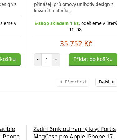
porovnání
porovnání
design z
přinášejí průlomový unibody design z
přin
kovaného hliníku,
kova
ešleme v
E-shop skladem 1 ks
, odešleme v úterý
E-s
11. 08.
35 752 Kč
Počet položek
 košíku
-
+
Přidat do košíku
-
Předchozí
Další
atible
Zadní 3mk ochranný kryt Fortis
Zad
 iPhone
MagCase pro Apple iPhone 17
Lea