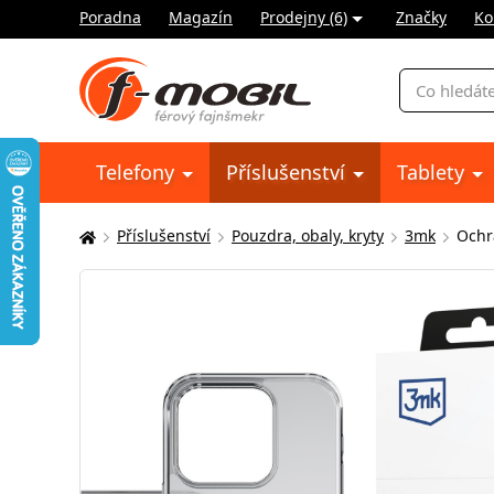
Poradna
Magazín
Prodejny (6)
Značky
Ko
Vyhledávání
Telefony
Příslušenství
Tablety
Příslušenství
Pouzdra, obaly, kryty
3mk
Ochr
Zde
se
nacházíte: