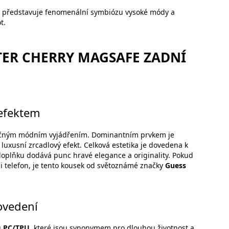
t představuje fenomenální symbiózu vysoké módy a
t.
TER CHERRY MAGSAFE ZADNÍ
efektem
tečným módním vyjádřením. Dominantním prvkem je
í luxusní zrcadlový efekt. Celková estetika je dovedena k
doplňku dodává punc hravé elegance a originality. Pokud
 i telefon, je tento kousek od světoznámé značky
Guess
ovedení
ů
PC/TPU
, které jsou synonymem pro dlouhou životnost a