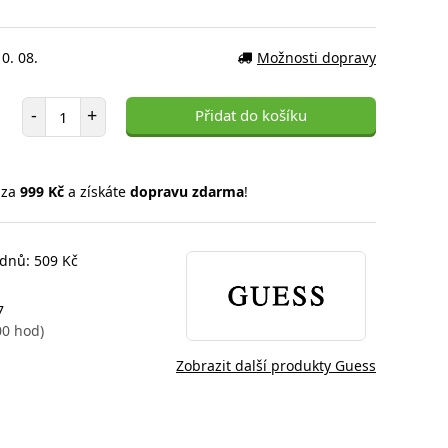
0. 08.
Možnosti dopravy
Počet položek
-
+
Přidat do košíku
 za
999 Kč
a získáte
dopravu zdarma
!
 dnů: 509 Kč
7
00 hod)
Zobrazit další produkty Guess