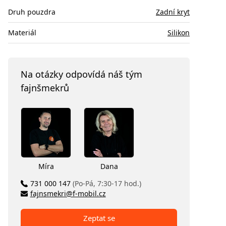
Druh pouzdra
Zadní kryt
Materiál
Silikon
Na otázky odpovídá náš tým
fajnšmekrů
Míra
Dana
731 000 147
(Po-Pá, 7:30-17 hod.)
fajnsmekri@f-mobil.cz
Zeptat se