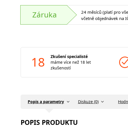
24 měsíců (platí pro vš
Záruka
včetně objednávek na I
18
Zkušení specialisté
máme více než 18 let
zkušeností
Popis a parametry
Diskuze (0)
Hodn
POPIS PRODUKTU