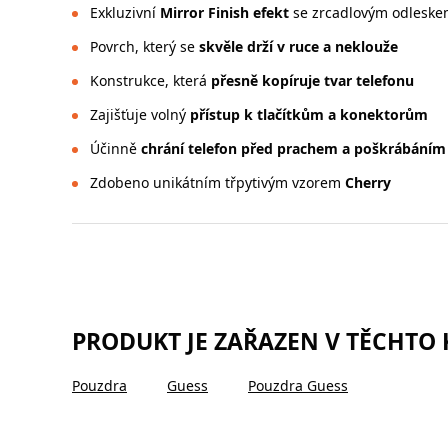
Exkluzivní
Mirror Finish efekt
se zrcadlovým odleske
Povrch, který se
skvěle drží v ruce a neklouže
Konstrukce, která
přesně kopíruje tvar telefonu
Zajišťuje volný
přístup k tlačítkům a konektorům
Účinně
chrání telefon před prachem a poškrábáním
Zdobeno unikátním třpytivým vzorem
Cherry
PRODUKT JE ZAŘAZEN V TĚCHTO
Pouzdra
Guess
Pouzdra Guess