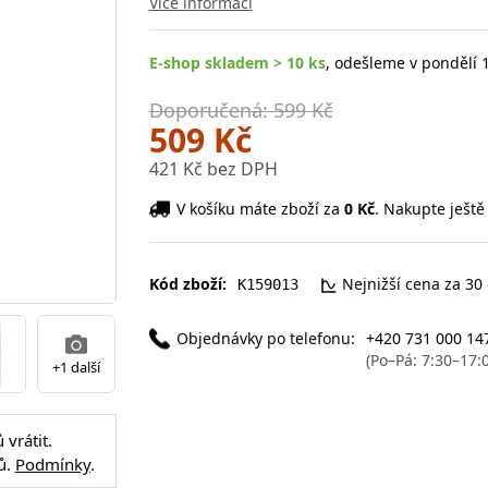
Více informací
E-shop skladem > 10 ks
, odešleme v pondělí 1
Doporučená: 599 Kč
509 Kč
421 Kč bez DPH
V košíku máte zboží za
0 Kč
. Nakupte ještě
Kód zboží:
Nejnižší cena za 30
K159013
Objednávky po telefonu:
+420 731 000 14
(Po–Pá: 7:30–17:
+1 další
vrátit.
ů.
Podmínky
.