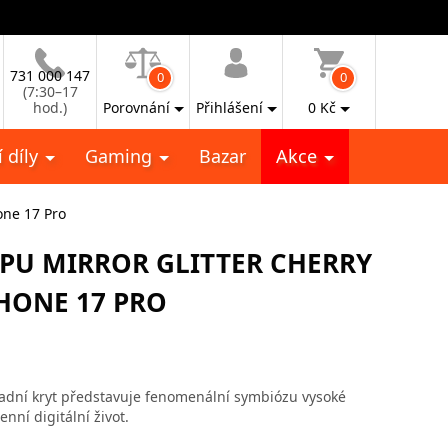
731 000 147
0
0
(7:30–17
hod.)
Porovnání
Přihlášení
0
Kč
 díly
Gaming
Bazar
Akce
one 17 Pro
TPU MIRROR GLITTER CHERRY
HONE 17 PRO
adní kryt představuje fenomenální symbiózu vysoké
ní digitální život.