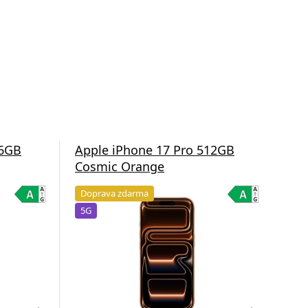
56GB
Apple iPhone 17 Pro 512GB
App
Cosmic Orange
Co
Doprava zdarma
Do
5G
5G