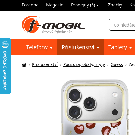
Poradna
Magazín
Prodejny (6)
Značky
Ko
Vyhledávání
Telefony
Příslušenství
Tablety
Příslušenství
Pouzdra, obaly, kryty
Guess
Zad
Zde
se
nacházíte: