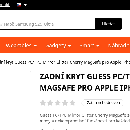
ntakt
Hledat
Wearables
Gadgety
Smart
Náhradní
ní kryt Guess PC/TPU Mirror Glitter Cherry MagSafe pro Apple iPh
ZADNÍ KRYT GUESS PC/
MAGSAFE PRO APPLE IP
Zatím nehodnocen
Guess PC/TPU Mirror Glitter Cherry MagSafe z
módy a nekompromisní funkčnosti pro každoden