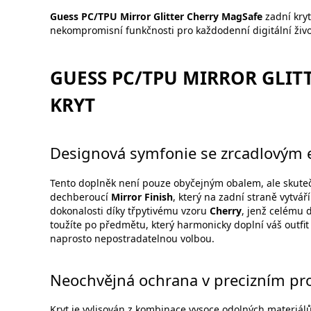
Guess PC/TPU Mirror Glitter Cherry MagSafe
zadní kry
nekompromisní funkčnosti pro každodenní digitální živo
GUESS PC/TPU MIRROR GLIT
KRYT
Designová symfonie se zrcadlovým 
Tento doplněk není pouze obyčejným obalem, ale sku
dechberoucí
Mirror Finish
, který na zadní straně vytvář
dokonalosti díky třpytivému vzoru
Cherry
, jenž celému 
toužíte po předmětu, který harmonicky doplní váš outfit
naprosto nepostradatelnou volbou.
Neochvějná ochrana v precizním pr
Kryt je vylisován z kombinace vysoce odolných materiál