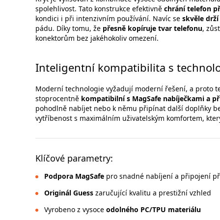
spolehlivost. Tato konstrukce efektivně
chrání telefon 
kondici i při intenzivním používání. Navíc se
skvěle drží
pádu. Díky tomu, že
přesně kopíruje tvar telefonu
, zůs
konektorům bez jakéhokoliv omezení.
Inteligentní kompatibilita s technol
Moderní technologie vyžadují moderní řešení, a proto t
stoprocentně
kompatibilní s MagSafe nabíječkami a př
pohodlně nabíjet nebo k němu připínat další doplňky b
vytříbenost s maximálním uživatelským komfortem, kter
Klíčové parametry:
Podpora MagSafe
pro snadné nabíjení a připojení př
Originál Guess
zaručující kvalitu a prestižní vzhled
Vyrobeno z vysoce
odolného PC/TPU materiálu