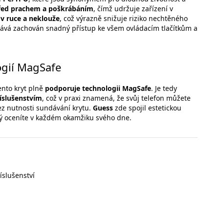
před prachem a poškrábáním
, čímž udržuje zařízení v
 v ruce a neklouže
, což výrazně snižuje riziko nechtěného
tává zachován snadný přístup ke všem ovládacím tlačítkům a
ogií MagSafe
ento kryt plně
podporuje technologii MagSafe
. Je tedy
íslušenstvím
, což v praxi znamená, že svůj telefon můžete
ez nutnosti sundávání krytu.
Guess
zde spojil estetickou
ý oceníte v každém okamžiku svého dne.
íslušenství