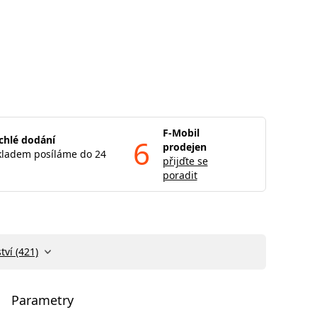
F-Mobil
chlé dodání
6
prodejen
kladem posíláme do 24
přijďte se
poradit
tví (421)
Parametry