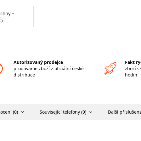
echny –
Č)
Autorizovaný prodejce
Fakt ry
prodáváme zboží z oficiální české
zboží s
distribuce
hodin
ocení (0)
Související telefony (9)
Další příslušens