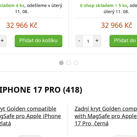
kladem 4 ks
, odešleme v úterý
E-shop skladem > 5 ks
, od
11. 08.
úterý 11. 08.
32 966 Kč
32 966 Kč
et položek
Počet položek
+
Přidat do košíku
-
+
Přidat do
IPHONE 17 PRO (418)
á nabíječka Swissten
ryt Golden compatible
Zadní kryt Golden comp
gSafe pro Apple iPhone
with MagSafe pro Apple
zlatá
17 Pro, černá