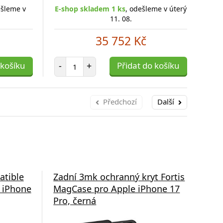
ešleme v
E-shop skladem 1 ks
, odešleme v úterý
E-s
11. 08.
35 752 Kč
Počet položek
 košíku
-
+
Přidat do košíku
-
Předchozí
Další
atible
Zadní 3mk ochranný kryt Fortis
Zad
 iPhone
MagCase pro Apple iPhone 17
Lea
Pro, černá
pro