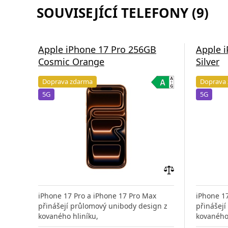
SOUVISEJÍCÍ TELEFONY (9)
Apple iPhone 17 Pro 256GB
Apple 
Cosmic Orange
Silver
Doprava zdarma
Doprava
5G
5G
Přidat
do
iPhone 17 Pro a iPhone 17 Pro Max
iPhone 1
porovnání
přinášejí průlomový unibody design z
přinášej
kovaného hliníku,
kovaného 