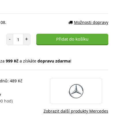
 08.
Možnosti dopravy
Počet položek
-
+
Přidat do košíku
 za
999 Kč
a získáte
dopravu zdarma
!
 dnů: 489 Kč
7
00 hod)
Zobrazit další produkty Mercedes