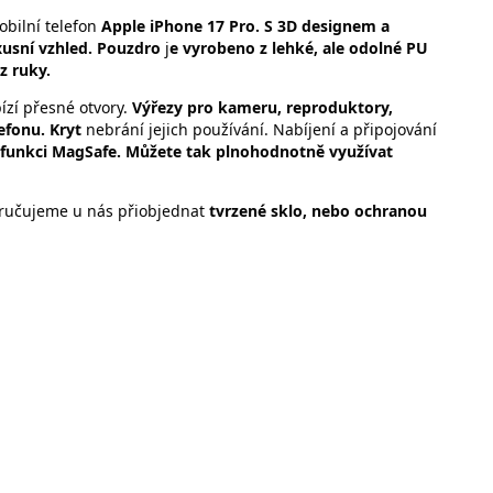
obilní telefon
Apple iPhone 17 Pro.
S 3D designem a
usní vzhled.
Pouzdro
j
e vyrobeno z lehké, ale odolné PU
z ruky.
ízí přesné otvory.
Výřezy pro kameru, reproduktory,
lefonu. Kryt
nebrání jejich používání. Nabíjení a připojování
 funkci MagSafe. Můžete tak plnohodnotně využívat
ručujeme u nás přiobjednat
tvrzené sklo, nebo ochranou