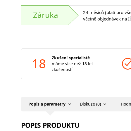
24 měsíců (platí pro vš
Záruka
včetně objednávek na I
18
Zkušení specialisté
máme více než 18 let
zkušeností
Popis a parametry
Diskuze (0)
Hodn
POPIS PRODUKTU