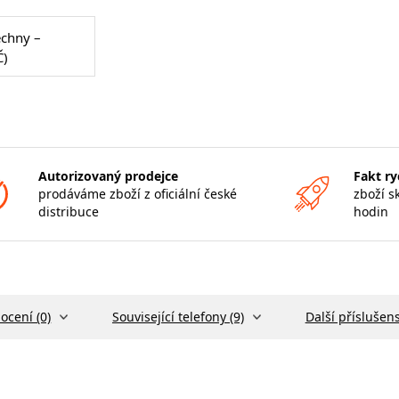
echny –
Č)
Autorizovaný prodejce
Fakt ry
prodáváme zboží z oficiální české
zboží s
distribuce
hodin
ocení (0)
Související telefony (9)
Další příslušens