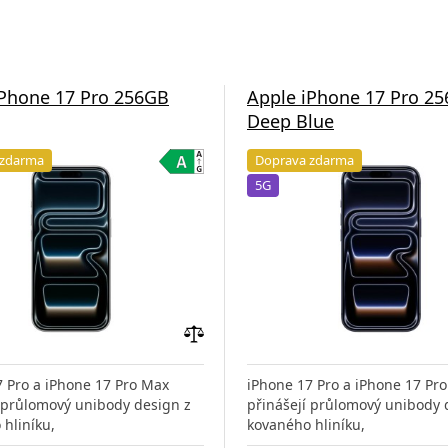
iPhone 17 Pro 256GB
Apple iPhone 17 Pro 2
Deep Blue
 zdarma
Doprava zdarma
5G
Přidat
do
7 Pro a iPhone 17 Pro Max
iPhone 17 Pro a iPhone 17 Pr
porovnání
í průlomový unibody design z
přinášejí průlomový unibody 
hliníku,
kovaného hliníku,