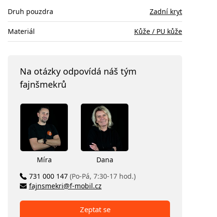
Druh pouzdra
Zadní kryt
Materiál
Kůže / PU kůže
Na otázky odpovídá náš tým
fajnšmekrů
Míra
Dana
731 000 147
(Po-Pá, 7:30-17 hod.)
fajnsmekri@f-mobil.cz
Zeptat se