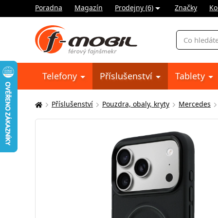
Poradna
Magazín
Prodejny (6)
Značky
Ko
Vyhledávání
Telefony
Příslušenství
Tablety
Příslušenství
Pouzdra, obaly, kryty
Mercedes
Zde
se
nacházíte: