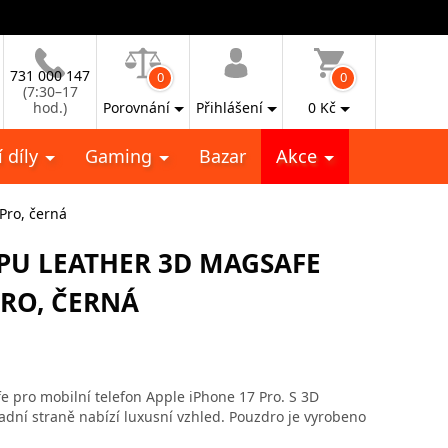
731 000 147
0
0
(7:30–17
hod.)
Porovnání
Přihlášení
0
Kč
 díly
Gaming
Bazar
Akce
Pro, černá
PU LEATHER 3D MAGSAFE
PRO, ČERNÁ
 pro mobilní telefon Apple iPhone 17 Pro. S 3D
ní straně nabízí luxusní vzhled. Pouzdro je vyrobeno