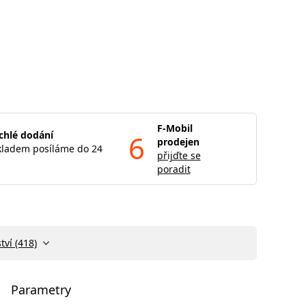
F-Mobil
chlé dodání
6
prodejen
kladem posíláme do 24
přijďte se
poradit
tví (418)
Parametry