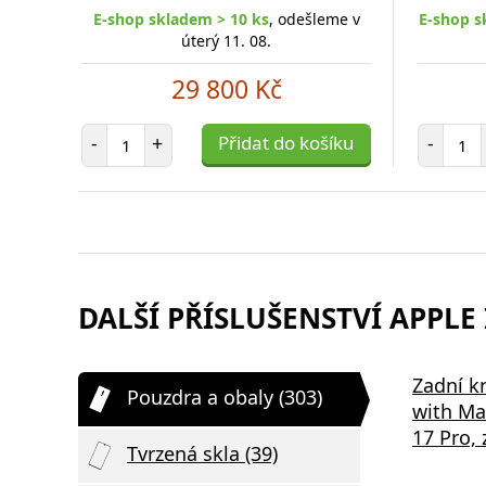
E-shop skladem > 10 ks
, odešleme v
E-shop s
úterý 11. 08.
29 800 Kč
Počet položek
Poč
-
+
Přidat do košíku
-
DALŠÍ PŘÍSLUŠENSTVÍ APPLE 
Samsung EP-P2400BBE 15W
Bezdrátov
Zadní k
Pouzdra a obaly (303)
,
Podložka pro Bezdrátové
2v1 černá
with Ma
Nabíjení Black
17 Pro, 
Tvrzená skla (39)