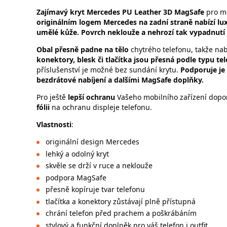
Zajímavý
kryt Mercedes PU Leather 3D MagSafe
pro m
originálním logem Mercedes na zadní straně nabízí lux
umělé kůže. Povrch neklouže a nehrozí tak vypadnutí 
Obal přesně padne na tělo
chytrého telefonu, takže nab
konektory, blesk či tlačítka jsou přesná podle typu te
příslušenství je možné bez sundání krytu.
Podporuje je
bezdrátové nabíjení a dalšími MagSafe doplňky.
Pro ještě
lepší ochranu
Vašeho mobilního zařízení dopo
fólii
na ochranu displeje telefonu.
Vlastnosti
:
originální design Mercedes
lehký a odolný kryt
skvěle se drží v ruce a neklouže
podpora MagSafe
přesně kopíruje tvar telefonu
tlačítka a konektory zůstávají plně přístupná
chrání telefon před prachem a poškrábáním
stylový a funkční doplněk pro váš telefon i outfit