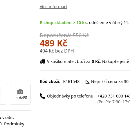
Více informací
E-shop skladem > 10 ks
, odešleme v úterý 11.
Doporučená: 550 Kč
489 Kč
404 Kč bez DPH
V košíku máte zboží za
0 Kč
. Nakupte ještě
Kód zboží:
Nejnižší cena za 30
K161548
Objednávky po telefonu:
+420 731 000 14
+1 další
(Po–Pá: 7:30–17:
vrátit.
ů.
Podmínky
.