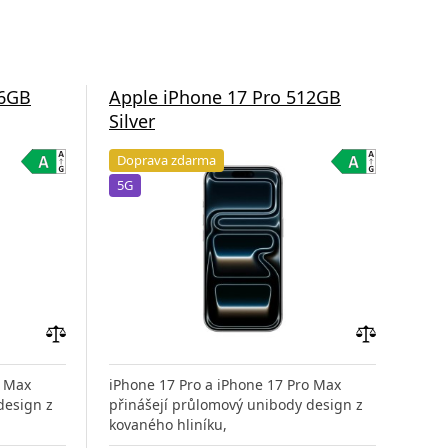
56GB
Apple iPhone 17 Pro 512GB
App
Silver
Co
Doprava zdarma
Do
5G
5G
Přidat
Přidat
do
do
o Max
iPhone 17 Pro a iPhone 17 Pro Max
iPho
porovnání
porovnání
design z
přinášejí průlomový unibody design z
přin
kovaného hliníku,
kova