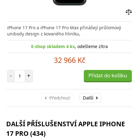
Přid
do
iPhone 17 Pro a iPhone 17 Pro Max přinášejí průlomový
poro
unibody design z kovaného hliníku,
E-shop skladem 4 ks
, odešleme zítra
32 966 Kč
Počet položek
-
+
Přidat do košíku
Předchozí
Další
DALŠÍ PŘÍSLUŠENSTVÍ APPLE IPHONE
17 PRO (434)