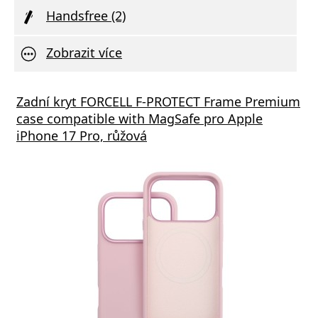
Handsfree (2)
Zobrazit více
íťové nabíječky FIXED Mini s USB-C
ý kabel Baseus Cafule Series Metal Type-
Zadní kryt FORCELL F-PROTECT Frame Premium
Síťov
Datov
pem a USB-C/USB-C kabelu, podpora PD,
e-C 100W 1m, černá
case compatible with MagSafe pro Apple
Smart
r, 20W, bílá
iPhone 17 Pro, růžová