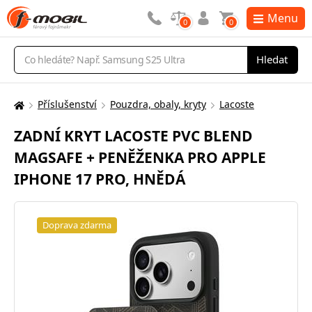
Menu
0
0
Vyhledávání
Hledat
Příslušenství
Pouzdra, obaly, kryty
Lacoste
Zde
se
ZADNÍ KRYT LACOSTE PVC BLEND
nacházíte:
MAGSAFE + PENĚŽENKA PRO APPLE
IPHONE 17 PRO, HNĚDÁ
Doprava zdarma