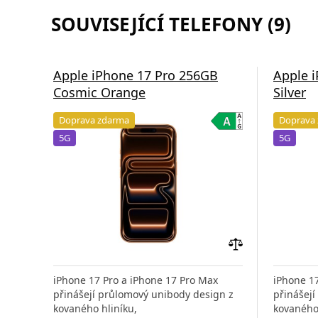
SOUVISEJÍCÍ TELEFONY (9)
Apple iPhone 17 Pro 256GB
Apple 
Cosmic Orange
Silver
Doprava zdarma
Doprava
5G
5G
Přidat
do
iPhone 17 Pro a iPhone 17 Pro Max
iPhone 1
porovnání
přinášejí průlomový unibody design z
přinášej
kovaného hliníku,
kovaného 