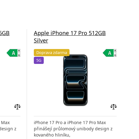
56GB
Apple iPhone 17 Pro 512GB
App
Silver
Co
Doprava zdarma
Do
5G
5G
Přidat
Přidat
do
do
o Max
iPhone 17 Pro a iPhone 17 Pro Max
iPho
porovnání
porovnání
design z
přinášejí průlomový unibody design z
přin
kovaného hliníku,
kova