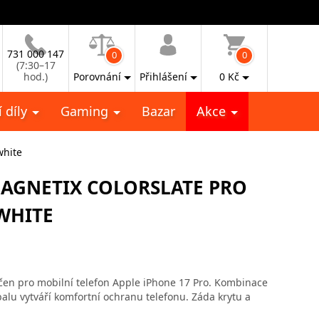
731 000 147
0
0
(7:30–17
hod.)
Porovnání
Přihlášení
0
Kč
 díly
Gaming
Bazar
Akce
white
MAGNETIX COLORSLATE PRO
 WHITE
čen pro mobilní telefon Apple iPhone 17 Pro. Kombinace
lu vytváří komfortní ochranu telefonu. Záda krytu a