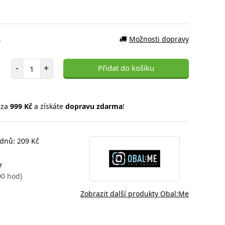
.
Možnosti dopravy
Počet položek
-
+
Přidat do košíku
 za
999 Kč
a získáte
dopravu zdarma
!
 dnů: 209 Kč
7
00 hod)
Zobrazit další produkty Obal:Me