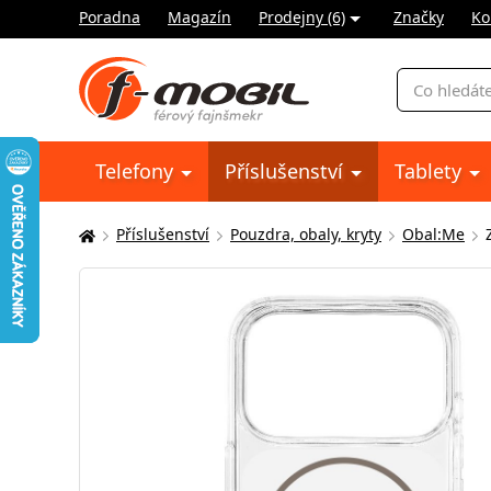
Poradna
Magazín
Prodejny (6)
Značky
Ko
Vyhledávání
Telefony
Příslušenství
Tablety
Příslušenství
Pouzdra, obaly, kryty
Obal:Me
Zde
se
nacházíte: