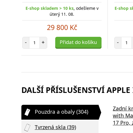
E-shop skladem > 10 ks
, odešleme v
E-shop s
úterý 11. 08.
29 800 Kč
Počet položek
Poč
-
+
Přidat do košíku
-
DALŠÍ PŘÍSLUŠENSTVÍ APPLE 
Samsung EP-P2400BBE 15W
Bezdrátov
Zadní k
Pouzdra a obaly (304)
,
Podložka pro Bezdrátové
2v1 černá
with Ma
Nabíjení Black
17 Pro, 
Tvrzená skla (39)