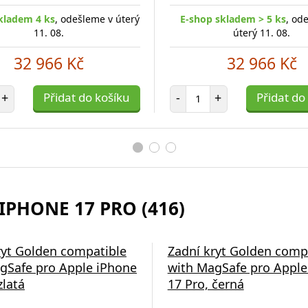
kladem 4 ks
, odešleme v úterý
E-shop skladem > 5 ks
, od
11. 08.
úterý 11. 08.
32 966 Kč
32 966 Kč
et položek
Počet položek
+
Přidat do košíku
-
+
Přidat do
IPHONE 17 PRO (416)
á nabíječka Swissten
ryt Golden compatible
Zadní kryt Golden comp
gSafe pro Apple iPhone
with MagSafe pro Apple
zlatá
17 Pro, černá