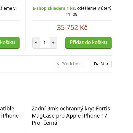
ešleme v
E-shop skladem 1 ks
, odešleme v úterý
E-s
11. 08.
35 752 Kč
Počet položek
 košíku
-
+
Přidat do košíku
-
Předchozí
Další
atible
Zadní 3mk ochranný kryt Fortis
Zad
 iPhone
MagCase pro Apple iPhone 17
Lea
Pro, černá
pro