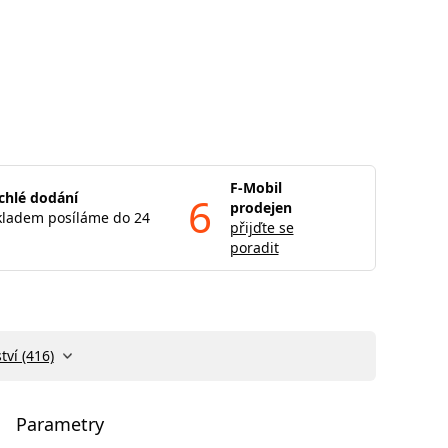
F-Mobil
chlé dodání
6
prodejen
kladem posíláme do 24
přijďte se
poradit
tví (416)
Parametry