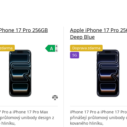
iPhone 17 Pro 256GB
Apple iPhone 17 Pro 2
Deep Blue
 zdarma
Doprava zdarma
5G
Přidat
do
7 Pro a iPhone 17 Pro Max
iPhone 17 Pro a iPhone 17 Pr
porovnání
í průlomový unibody design z
přinášejí průlomový unibody 
hliníku,
kovaného hliníku,