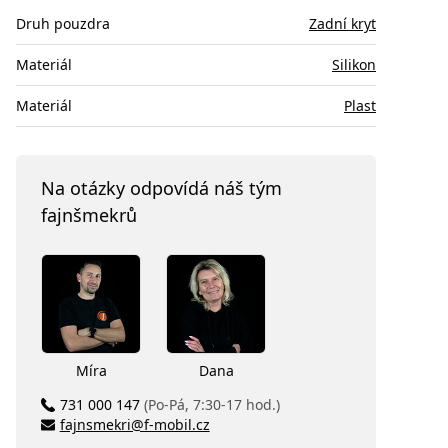
Druh pouzdra
Zadní kryt
Materiál
Silikon
Materiál
Plast
Na otázky odpovídá náš tým
fajnšmekrů
Míra
Dana
731 000 147
(Po-Pá, 7:30-17 hod.)
fajnsmekri@f-mobil.cz