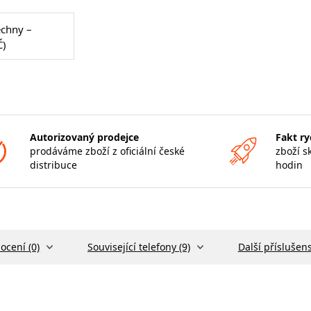
echny –
Č)
Autorizovaný prodejce
Fakt ry
prodáváme zboží z oficiální české
zboží s
distribuce
hodin
ocení (0)
Související telefony (9)
Další příslušens