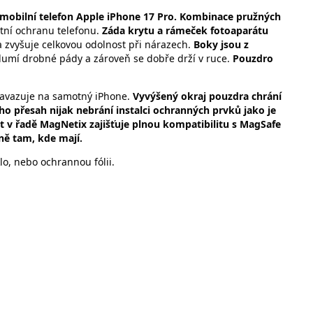
 mobilní telefon Apple iPhone 17 Pro. Kombinace pružných
rtní ochranu telefonu.
Záda krytu a rámeček fotoaparátu
r a zvyšuje celkovou odolnost při nárazech.
Boky jsou z
tlumí drobné pády a zároveň se dobře drží v ruce.
Pouzdro
 navazuje na samotný iPhone.
Vyvýšený okraj pouzdra chrání
ho přesah nijak nebrání instalci ochranných prvků jako je
t v řadě MagNetix zajišťuje plnou kompatibilitu s MagSafe
ně tam, kde mají.
o, nebo ochrannou fólii.