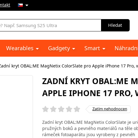
ntakt
Hledat
Wearables
Gadgety
Smart
Náhradní
Zadní kryt OBAL:ME MagNetix ColorSlate pro Apple iPhone 17 Pro, 
ZADNÍ KRYT OBAL:ME 
APPLE IPHONE 17 PRO,
Zatím nehodnocen
Zadní kryt OBAL:ME MagNetix ColorSlate je ur
pružných boků a pevného materiálů na těle oba
rámeček fotoaparátu jsou vyrobeny z pevnéh