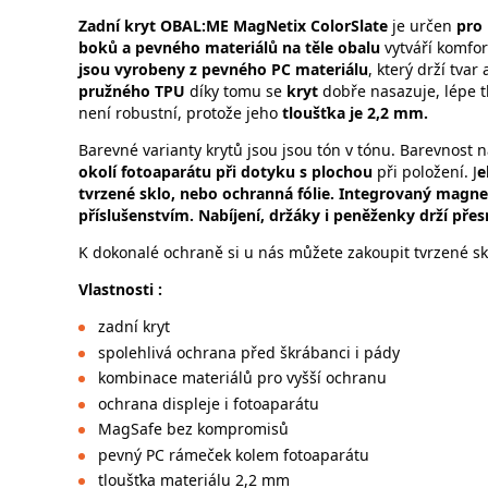
Zadní kryt
OBAL:ME MagNetix ColorSlate
je určen
pro
boků a pevného materiálů na těle obalu
vytváří komfo
jsou vyrobeny z pevného PC materiálu
, který drží tva
pružného TPU
díky tomu se
kryt
dobře nasazuje, lépe 
není robustní, protože jeho
tloušťka je 2,2 mm.
Barevné varianty krytů jsou jsou tón v tónu. Barevnost
okolí fotoaparátu při dotyku s plochou
při položení. J
e
tvrzené sklo, nebo ochranná fólie. Integrovaný magne
příslušenstvím. Nabíjení, držáky i peněženky drží přes
K dokonalé ochraně si u nás můžete zakoupit tvrzené skl
Vlastnosti :
zadní kryt
spolehlivá ochrana před škrábanci i pády
kombinace materiálů pro vyšší ochranu
ochrana displeje i fotoaparátu
MagSafe bez kompromisů
pevný PC rámeček kolem fotoaparátu
tloušťka materiálu 2,2 mm