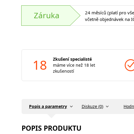
24 měsíců (platí pro vš
Záruka
včetně objednávek na I
18
Zkušení specialisté
máme více než 18 let
zkušeností
Popis a parametry
Diskuze (0)
Hodn
POPIS PRODUKTU