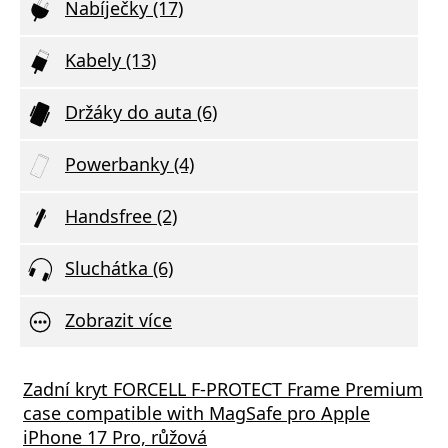
Nabíječky (17)
Kabely (13)
Držáky do auta (6)
Powerbanky (4)
Handsfree (2)
Sluchátka (6)
Zobrazit více
á nabíječka FIXED s 2xUSB výstupem, 17W
ý kabel Baseus Cafule Series Metal Type-
Zadní kryt FORCELL F-PROTECT Frame Premium
Aliga
Datov
 Rapid Charge, bílá
e-C 100W 1m, černá
case compatible with MagSafe pro Apple
Deliv
iPhone 17 Pro, růžová