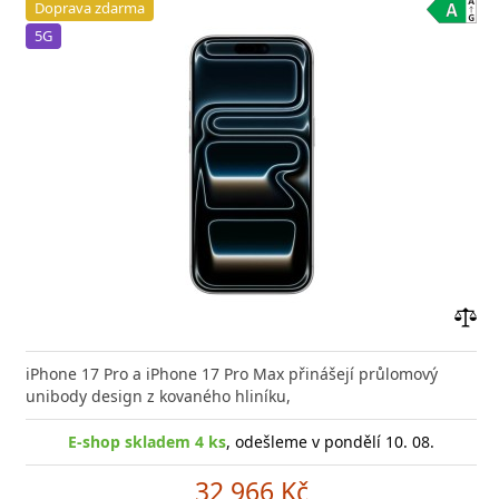
Doprava zdarma
5G
Přid
do
iPhone 17 Pro a iPhone 17 Pro Max přinášejí průlomový
poro
unibody design z kovaného hliníku,
E-shop skladem 4 ks
, odešleme v pondělí 10. 08.
32 966 Kč