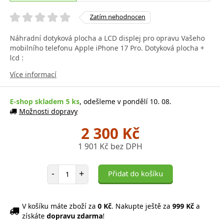
Zatím nehodnocen
Náhradní dotyková plocha a LCD displej pro opravu Vašeho
mobilního telefonu Apple iPhone 17 Pro. Dotyková plocha +
lcd :
Více informací
E-shop skladem 5 ks
, odešleme v pondělí 10. 08.
Možnosti dopravy
2 300 Kč
1 901 Kč bez DPH
Počet položek
-
+
Přidat do košíku
V košíku máte zboží za
0 Kč
. Nakupte ještě za
999 Kč
a
získáte
dopravu zdarma
!