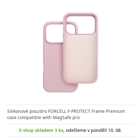
nabíječka FIXED zajistí rychlé a bezpečné nabíjení
kabel značky Baseus Cafule Series Metal. Kabel
Výkonná
Datový
 moderního smartphonu,
 přenášet data z mobilních
Aligato
USB-US
Silikonové pouzdro FORCELL F-PROTECT Frame Premium
case compatible with MagSafe pro
shop skladem > 10 ks
E-shop skladem 3 ks
, odešleme v pondělí 10. 08.
, odešleme v pondělí 10. 08.
E
shop skladem > 10 ks
, odešleme v pondělí 10. 08.
E-