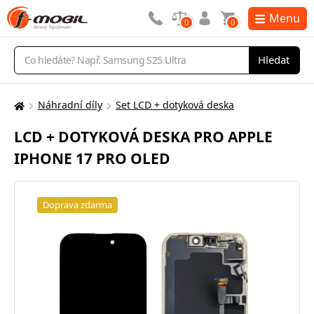
Menu
0
0
Vyhledávání
Hledat
Náhradní díly
Set LCD + dotyková deska
Zde
se
LCD + DOTYKOVÁ DESKA PRO APPLE
nacházíte:
IPHONE 17 PRO OLED
Doprava zdarma