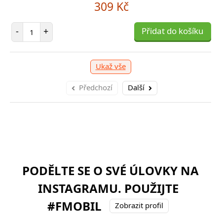
159 Kč
309 Kč
249 Kč
očet položek
Počet položek
P
+
-
+
Přidat do košíku
Přidat do košíku
-
očet položek
P
+
Přidat do košíku
-
Ukaž vše
Předchozí
Další
PODĚLTE SE O SVÉ ÚLOVKY NA
INSTAGRAMU. POUŽIJTE
#FMOBIL
Zobrazit profil