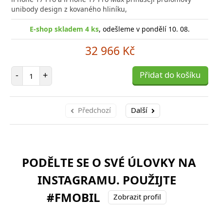
poro
unibody design z kovaného hliníku,
E-shop skladem 4 ks
, odešleme v pondělí 10. 08.
32 966 Kč
Počet položek
-
+
Přidat do košíku
Předchozí
Další
PODĚLTE SE O SVÉ ÚLOVKY NA
INSTAGRAMU. POUŽIJTE
#FMOBIL
Zobrazit profil