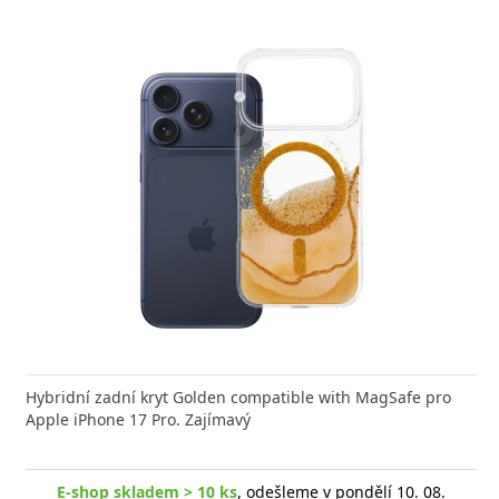
 a inteligentní nabíječka ALIGATOR Power Delivery
Hybridní zadní kryt Golden compatible with MagSafe pro
Výkonná
B-C Rychlá síťová
Apple iPhone 17 Pro. Zajímavý
Aligato
E-shop skladem > 10 ks
, odešleme v pondělí 10. 08.