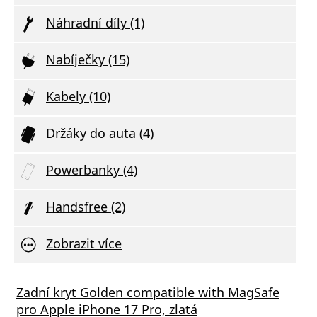
Náhradní díly (1)
Nabíječky (15)
Kabely (10)
Držáky do auta (4)
Powerbanky (4)
Handsfree (2)
Zobrazit více
tor Power Delivery 20W chytrá síťová
Zadní kryt Golden compatible with MagSafe
Aliga
ečka USB-C, USB-C/USB-C kabel, bílá
pro Apple iPhone 17 Pro, zlatá
Deliv