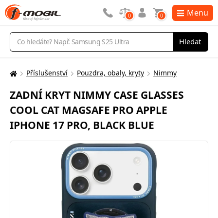
Menu
0
0
Vyhledávání
Hledat
Příslušenství
Pouzdra, obaly, kryty
Nimmy
Zde
se
ZADNÍ KRYT NIMMY CASE GLASSES
nacházíte:
COOL CAT MAGSAFE PRO APPLE
IPHONE 17 PRO, BLACK BLUE