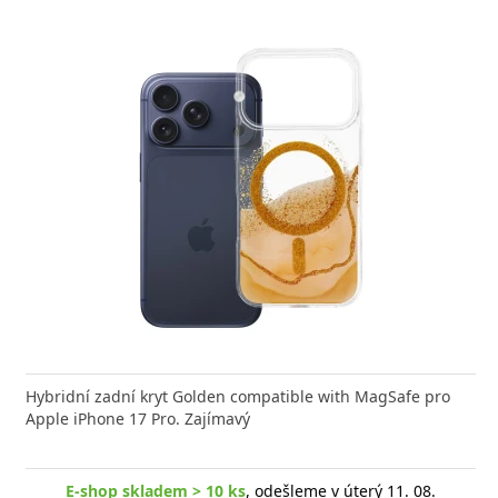
nabíječka FIXED zajistí rychlé a bezpečné nabíjení
Hybridní zadní kryt Golden compatible with MagSafe pro
Výkonná
 moderního smartphonu,
Apple iPhone 17 Pro. Zajímavý
Aligato
E-shop skladem > 10 ks
, odešleme v úterý 11. 08.