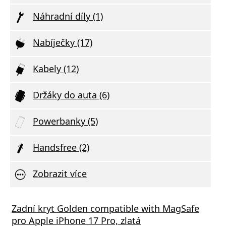
Náhradní díly (1)
Nabíječky (17)
Kabely (12)
Držáky do auta (6)
Powerbanky (5)
Handsfree (2)
Zobrazit více
á nabíječka FIXED s 2xUSB výstupem, 17W
Zadní kryt Golden compatible with MagSafe
Aliga
 Rapid Charge, bílá
pro Apple iPhone 17 Pro, zlatá
Deliv