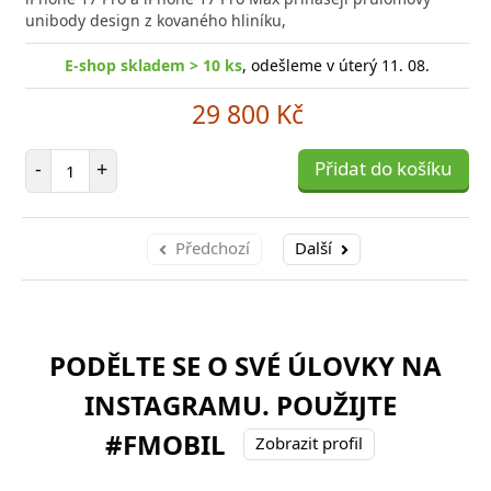
poro
unibody design z kovaného hliníku,
E-shop skladem > 10 ks
, odešleme v úterý 11. 08.
29 800 Kč
Počet položek
-
+
Přidat do košíku
Předchozí
Další
PODĚLTE SE O SVÉ ÚLOVKY NA
INSTAGRAMU. POUŽIJTE
#FMOBIL
Zobrazit profil