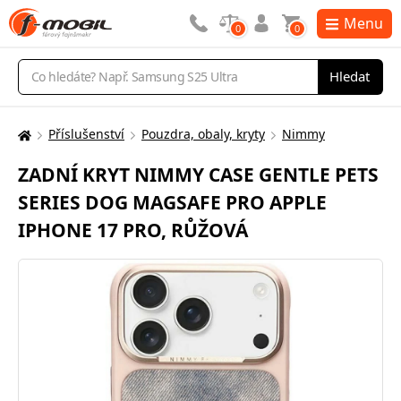
Menu
0
0
Vyhledávání
Hledat
Příslušenství
Pouzdra, obaly, kryty
Nimmy
Zde
se
ZADNÍ KRYT NIMMY CASE GENTLE PETS
nacházíte:
SERIES DOG MAGSAFE PRO APPLE
IPHONE 17 PRO, RŮŽOVÁ