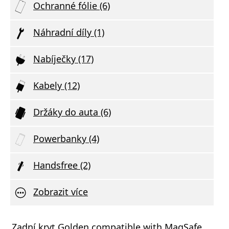
Ochranné fólie (6)
Náhradní díly (1)
Nabíječky (17)
Kabely (12)
Držáky do auta (6)
Powerbanky (4)
Handsfree (2)
Zobrazit více
á nabíječka FIXED s 2xUSB výstupem, 17W
Zadní kryt Golden compatible with MagSafe
Aliga