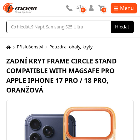
Menu
0
0
Vyhledávání
Hledat
Příslušenství
Pouzdra, obaly, kryty
Zde
se
ZADNÍ KRYT FRAME CIRCLE STAND
nacházíte:
COMPATIBLE WITH MAGSAFE PRO
APPLE IPHONE 17 PRO / 18 PRO,
ORANŽOVÁ