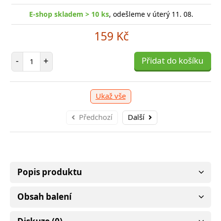
E-shop skladem > 10 ks
, odešleme v úterý 11. 08.
-shop skladem > 10 ks
, odešleme v úterý 11. 08.
E
159 Kč
249 Kč
Počet položek
-
+
Přidat do košíku
očet položek
P
+
Přidat do košíku
-
Ukaž vše
Předchozí
Další
Popis produktu
Obsah balení