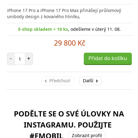
Přid
do
iPhone 17 Pro a iPhone 17 Pro Max přinášejí průlomový
poro
unibody design z kovaného hliníku,
E-shop skladem > 10 ks
, odešleme v úterý 11. 08.
29 800 Kč
Počet položek
-
+
Přidat do košíku
Předchozí
Další
PODĚLTE SE O SVÉ ÚLOVKY NA
INSTAGRAMU. POUŽIJTE
#FMOBIL
Zobrazit profil