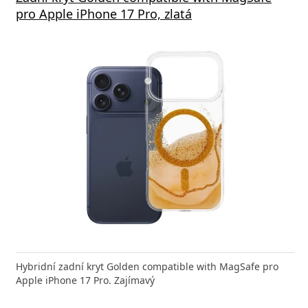
 Rapid Charge, bílá
pro Apple iPhone 17 Pro, zlatá
Deliv
nabíječka FIXED zajistí rychlé a bezpečné nabíjení
Hybridní zadní kryt Golden compatible with MagSafe pro
Výkonná
 moderního smartphonu,
Apple iPhone 17 Pro. Zajímavý
Aligato