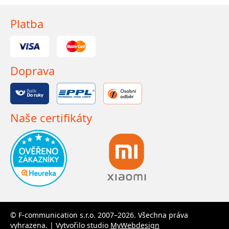
Platba
Doprava
Naše certifikáty
© F-communication s.r.o. 2007–2026. Všechna práva
vyhrazena. | Vytvořilo studio
MyWebdesign