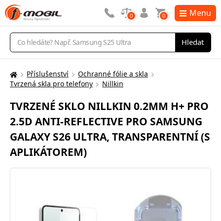
Menu
0
0
Vyhledávání
Hledat
Příslušenství
Ochranné fólie a skla
Zde
Tvrzená skla pro telefony
Nillkin
se
nacházíte:
TVRZENÉ SKLO NILLKIN 0.2MM H+ PRO
2.5D ANTI-REFLECTIVE PRO SAMSUNG
GALAXY S26 ULTRA, TRANSPARENTNÍ (S
APLIKÁTOREM)