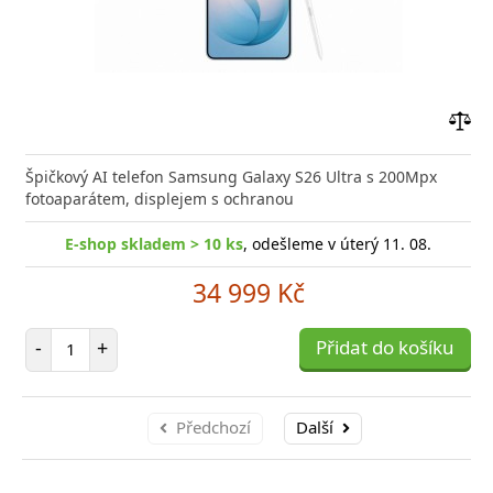
Přid
do
Špičkový AI telefon Samsung Galaxy S26 Ultra s 200Mpx
poro
fotoaparátem, displejem s ochranou
E-shop skladem > 10 ks
, odešleme v úterý 11. 08.
34 999 Kč
Počet položek
-
+
Přidat do košíku
Předchozí
Další