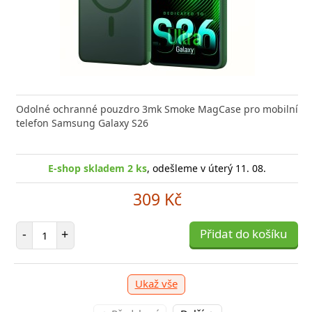
 GaN5 Pro 2C + U je výkonná a kompaktní nabíječka s
Odolné ochranné pouzdro 3mk Smoke MagCase pro mobilní
Typ ko
 technologií, která
telefon Samsung Galaxy S26
(W)44 B
E-sho
E-shop skladem 1 ks
E-shop skladem 2 ks
, odešleme v úterý 11. 08.
, odešleme v úterý 11. 08.
1 039 Kč
309 Kč
očet položek
Počet položek
P
+
-
+
Přidat do košíku
Přidat do košíku
-
Ukaž vše