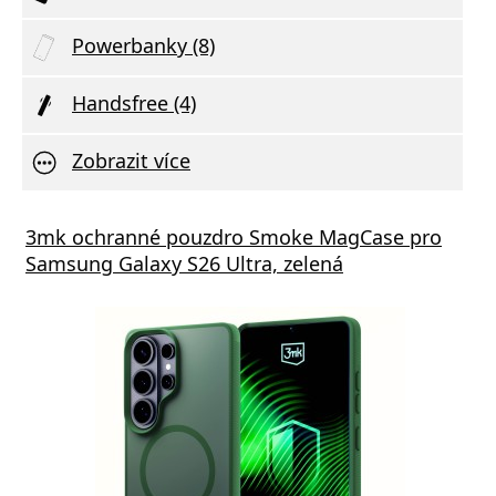
Powerbanky (8)
Handsfree (4)
Zobrazit více
s GaN5 Pro 65W černá
3mk ochranné pouzdro Smoke MagCase pro
Vivo 
Samsung Galaxy S26 Ultra, zelená
va zdarma