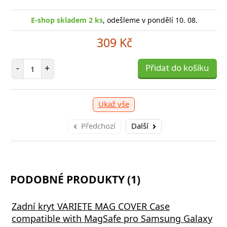
E-sho
-shop skladem 1 ks
E-shop skladem 2 ks
, odešleme v pondělí 10. 08.
, odešleme v pondělí 10. 08.
1 039 Kč
309 Kč
očet položek
Počet položek
P
+
-
+
Přidat do košíku
Přidat do košíku
-
Ukaž vše
Předchozí
Další
PODOBNÉ PRODUKTY (1)
Zadní kryt VARIETE MAG COVER Case
compatible with MagSafe pro Samsung Galaxy