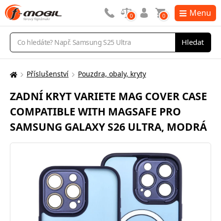
Menu
0
0
Vyhledávání
Hledat
Příslušenství
Pouzdra, obaly, kryty
Zde
se
ZADNÍ KRYT VARIETE MAG COVER CASE
nacházíte:
COMPATIBLE WITH MAGSAFE PRO
SAMSUNG GALAXY S26 ULTRA, MODRÁ