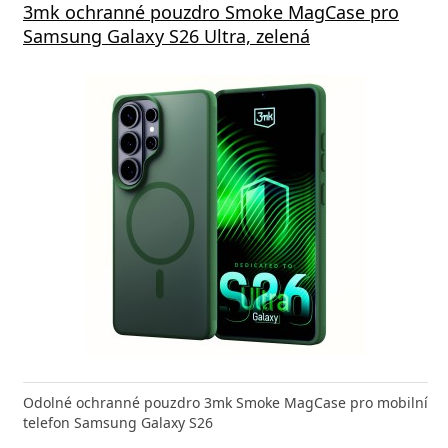
s GaN5 Pro 65W černá
3mk ochranné pouzdro Smoke MagCase pro
Vivo 
Samsung Galaxy S26 Ultra, zelená
va zdarma
 GaN5 Pro 2C + U je výkonná a kompaktní nabíječka s
Odolné ochranné pouzdro 3mk Smoke MagCase pro mobilní
Typ ko
 technologií, která
telefon Samsung Galaxy S26
(W)44 B