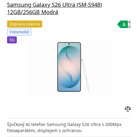
Samsung Galaxy S26 Ultra (SM-S948)
12GB/256GB Modrá
Doprava zdarma
Fotomobil
5G
Přid
do
Špičkový AI telefon Samsung Galaxy S26 Ultra s 200Mpx
poro
fotoaparátem, displejem s ochranou