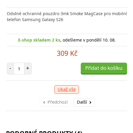
 GaN5 Pro 2C + U je výkonná a kompaktní nabíječka s
Odolné ochranné pouzdro 3mk Smoke MagCase pro mobilní
Typ ko
 technologií, která
telefon Samsung Galaxy S26
(W)44 B
E-sho
-shop skladem 1 ks
, odešleme v pondělí 10. 08.
E-shop skladem 2 ks
, odešleme v pondělí 10. 08.
1 039 Kč
309 Kč
očet položek
P
Počet položek
+
Přidat do košíku
-
-
+
Přidat do košíku
Ukaž vše
Předchozí
Další