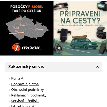
Zákaznický servis
Kontakt
Doprava a platba
Obchodní podmínky
Reklamační podmínky
Servisní střediska
Jak reklamovat