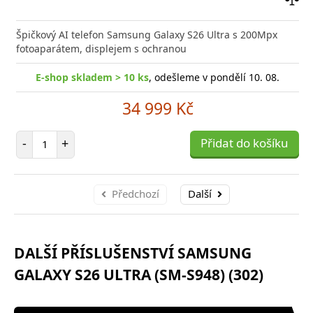
Přid
do
Špičkový AI telefon Samsung Galaxy S26 Ultra s 200Mpx
poro
fotoaparátem, displejem s ochranou
E-shop skladem > 10 ks
, odešleme v pondělí 10. 08.
34 999 Kč
Počet položek
-
+
Přidat do košíku
Předchozí
Další
DALŠÍ PŘÍSLUŠENSTVÍ SAMSUNG
GALAXY S26 ULTRA (SM-S948) (302)