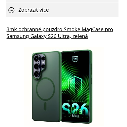
Zobrazit více
s GaN5 Pro 65W černá
3mk ochranné pouzdro Smoke MagCase pro
Vivo 
Samsung Galaxy S26 Ultra, zelená
va zdarma