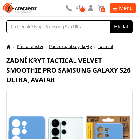
Menu
0
0
Vyhledávání
Hledat
Příslušenství
Pouzdra, obaly, kryty
Tactical
Zde
se
ZADNÍ KRYT TACTICAL VELVET
nacházíte:
SMOOTHIE PRO SAMSUNG GALAXY S26
ULTRA, AVATAR