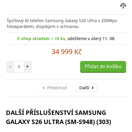
Přid
do
Špičkový AI telefon Samsung Galaxy S26 Ultra s 200Mpx
poro
fotoaparátem, displejem s ochranou
E-shop skladem > 10 ks
, odešleme v úterý 11. 08.
34 999 Kč
Počet položek
-
+
Přidat do košíku
Předchozí
Další
DALŠÍ PŘÍSLUŠENSTVÍ SAMSUNG
GALAXY S26 ULTRA (SM-S948) (303)