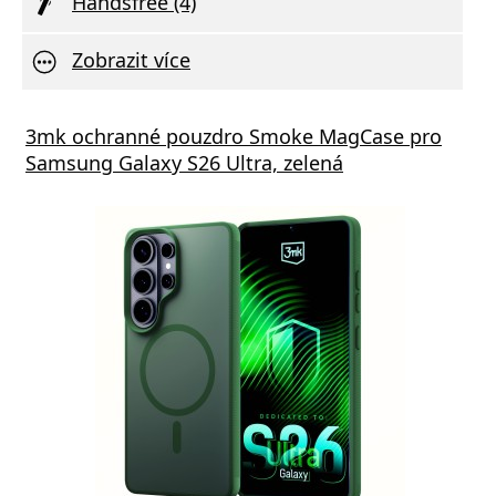
Handsfree (4)
Zobrazit více
s GaN5 Pro 65W černá
3mk ochranné pouzdro Smoke MagCase pro
Vivo 
Samsung Galaxy S26 Ultra, zelená
va zdarma