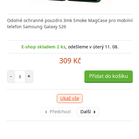
 GaN5 Pro 2C + U je výkonná a kompaktní nabíječka s
Odolné ochranné pouzdro 3mk Smoke MagCase pro mobilní
Typ ko
 technologií, která
telefon Samsung Galaxy S26
(W)44 B
E-sho
E-shop skladem 1 ks
E-shop skladem 2 ks
, odešleme v úterý 11. 08.
, odešleme v úterý 11. 08.
1 039 Kč
309 Kč
očet položek
Počet položek
P
+
-
+
Přidat do košíku
Přidat do košíku
-
Ukaž vše
Předchozí
Další