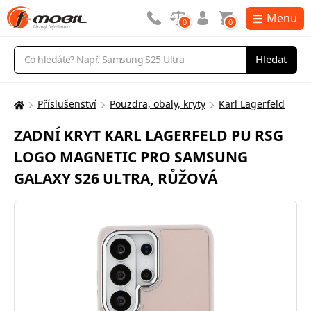
Menu
0
0
Vyhledávání
Hledat
Příslušenství
Pouzdra, obaly, kryty
Karl Lagerfeld
Zde
se
ZADNÍ KRYT KARL LAGERFELD PU RSG
nacházíte:
LOGO MAGNETIC PRO SAMSUNG
GALAXY S26 ULTRA, RŮŽOVÁ