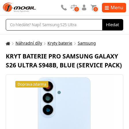
Menu
0
0
Vyhledávání
Hledat
Náhradní díly
Kryty baterie
Samsung
Zde
se
KRYT BATERIE PRO SAMSUNG GALAXY
nacházíte:
S26 ULTRA S948B, BLUE (SERVICE PACK)
Doprava zdarma