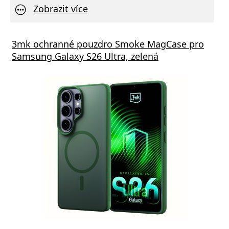
Zobrazit více
s GaN5 Pro 65W černá
3mk ochranné pouzdro Smoke MagCase pro
Vivo 
Samsung Galaxy S26 Ultra, zelená
va zdarma