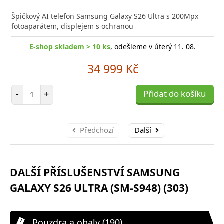
Přid
do
Špičkový AI telefon Samsung Galaxy S26 Ultra s 200Mpx
poro
fotoaparátem, displejem s ochranou
E-shop skladem > 10 ks
, odešleme v úterý 11. 08.
34 999 Kč
Počet položek
-
+
Přidat do košíku
Předchozí
Další
DALŠÍ PŘÍSLUŠENSTVÍ SAMSUNG
GALAXY S26 ULTRA (SM-S948) (303)
Pouzdra a obaly (190)