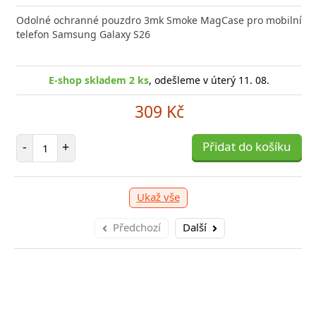
 GaN5 Pro 2C + U je výkonná a kompaktní nabíječka s
Odolné ochranné pouzdro 3mk Smoke MagCase pro mobilní
Typ ko
 technologií, která
telefon Samsung Galaxy S26
(W)44 B
E-sho
E-shop skladem 1 ks
E-shop skladem 2 ks
, odešleme v úterý 11. 08.
, odešleme v úterý 11. 08.
1 039 Kč
309 Kč
očet položek
Počet položek
P
+
-
+
Přidat do košíku
Přidat do košíku
-
Ukaž vše
Předchozí
Další