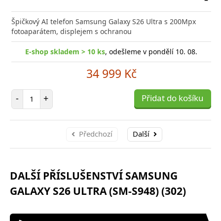
Přid
do
Špičkový AI telefon Samsung Galaxy S26 Ultra s 200Mpx
poro
fotoaparátem, displejem s ochranou
E-shop skladem > 10 ks
, odešleme v pondělí 10. 08.
34 999 Kč
Počet položek
-
+
Přidat do košíku
Předchozí
Další
DALŠÍ PŘÍSLUŠENSTVÍ SAMSUNG
GALAXY S26 ULTRA (SM-S948) (302)