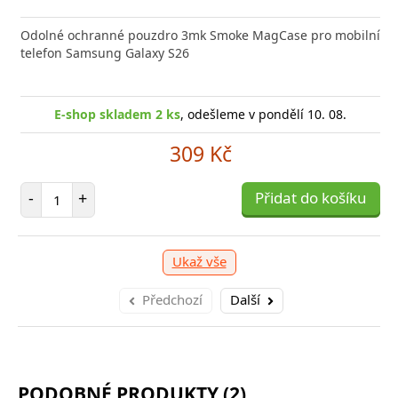
 GaN5 Pro 2C + U je výkonná a kompaktní nabíječka s
Odolné ochranné pouzdro 3mk Smoke MagCase pro mobilní
Typ ko
 technologií, která
telefon Samsung Galaxy S26
(W)44 B
E-sho
-shop skladem 1 ks
, odešleme v pondělí 10. 08.
E-shop skladem 2 ks
, odešleme v pondělí 10. 08.
1 039 Kč
309 Kč
očet položek
P
Počet položek
+
Přidat do košíku
-
-
+
Přidat do košíku
Ukaž vše
Předchozí
Další
PODOBNÉ PRODUKTY (2)