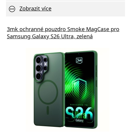
Zobrazit více
s GaN5 Pro 65W černá
3mk ochranné pouzdro Smoke MagCase pro
Vivo 
Samsung Galaxy S26 Ultra, zelená
va zdarma