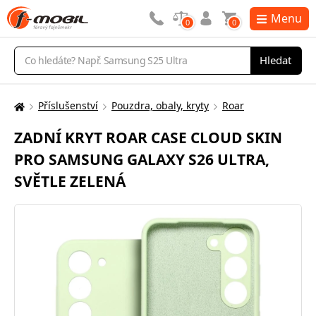
Menu
0
0
Vyhledávání
Hledat
Příslušenství
Pouzdra, obaly, kryty
Roar
Zde
se
ZADNÍ KRYT ROAR CASE CLOUD SKIN
nacházíte:
PRO SAMSUNG GALAXY S26 ULTRA,
SVĚTLE ZELENÁ