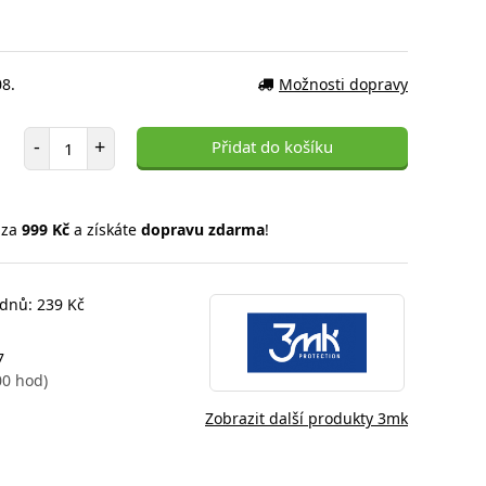
08.
Možnosti dopravy
Počet položek
-
+
Přidat do košíku
 za
999 Kč
a získáte
dopravu zdarma
!
 dnů: 239 Kč
7
00 hod)
Zobrazit další produkty 3mk