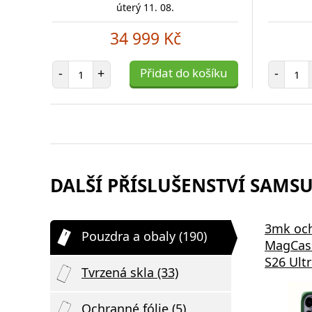
úterý 11. 08.
34 999 Kč
Počet položek
Poč
-
+
Přidat do košíku
-
DALŠÍ PŘÍSLUŠENSTVÍ SAMSU
3mk oc
Pouzdra a obaly (190)
MagCas
S26 Ultr
Tvrzená skla (33)
Ochranné fólie (5)