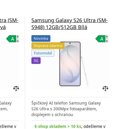
tra (SM-
Samsung Galaxy S26 Ultra (SM-
Sam
ová
S948) 12GB/512GB Bílá
S9
Novinka
Do
Doprava zdarma
Fo
Fotomobil
5G
5G
Přidat
Přidat
do
do
Galaxy
Špičkový AI telefon Samsung Galaxy
Špič
porovnání
porovnání
tem,
S26 Ultra s 200Mpx fotoaparátem,
S26 
displejem s ochranou
disp
ešleme v
E-shop skladem > 10 ks
, odešleme v
E-