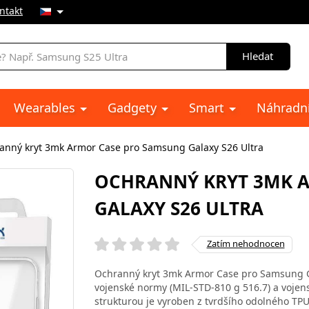
ntakt
Hledat
Wearables
Gadgety
Smart
Náhradní
anný kryt 3mk Armor Case pro Samsung Galaxy S26 Ultra
OCHRANNÝ KRYT 3MK 
GALAXY S26 ULTRA
Zatím nehodnocen
Ochranný kryt 3mk Armor Case pro Samsung Ga
vojenské normy (MIL-STD-810 g 516.7) a vojen
strukturou je vyroben z tvrdšího odolného TP