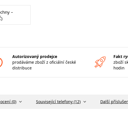
echny –
Č)
Autorizovaný prodejce
Fakt ry
prodáváme zboží z oficiální české
zboží s
distribuce
hodin
ocení (0)
Související telefony (12)
Další příslušen