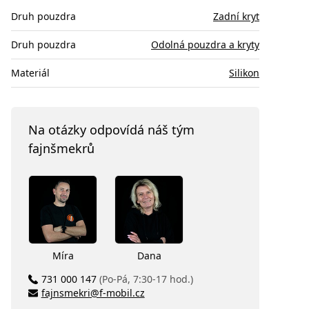
Druh pouzdra
Zadní kryt
Druh pouzdra
Odolná pouzdra a kryty
Materiál
Silikon
Na otázky odpovídá náš tým
fajnšmekrů
Míra
Dana
731 000 147
(Po-Pá, 7:30-17 hod.)
fajnsmekri@f-mobil.cz