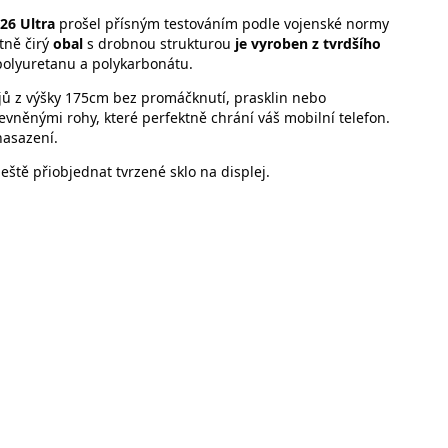
26 Ultra
prošel přísným testováním podle vojenské normy
tně čirý
obal
s drobnou strukturou
je vyroben z tvrdšího
polyuretanu a polykarbonátu.
jů z výšky 175cm bez promáčknutí, prasklin nebo
vněnými rohy, které perfektně chrání váš mobilní telefon.
nasazení.
tě přiobjednat tvrzené sklo na displej.