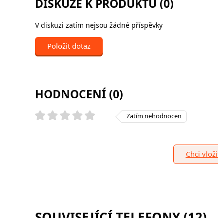
DISKUZE K PRODUKTU (0)
V diskuzi zatím nejsou žádné příspěvky
Položit dotaz
HODNOCENÍ (0)
Zatím nehodnocen
Chci vlož
SOUVISEJÍCÍ TELEFONY (12)