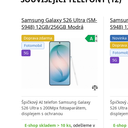
Samsung Galaxy S26 Ultra (SM-
Samsun
S948) 12GB/256GB Modrá
S948) 
Doprava zdarma
Novinka
Doprava
Fotomobil
Fotomob
5G
5G
Přidat
do
Špičkový AI telefon Samsung Galaxy
Špičkový
porovnání
S26 Ultra s 200Mpx fotoaparátem,
S26 Ultr
displejem s ochranou
displeje
E-shop skladem > 10 ks
, odešleme v
E-shop 