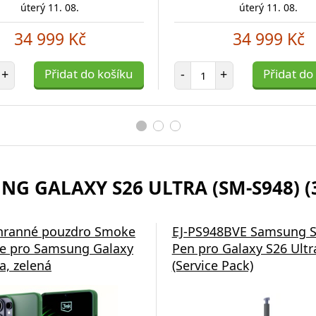
úterý 11. 08.
úterý 11. 08.
34 999 Kč
34 999 Kč
et položek
Počet položek
+
Přidat do košíku
-
+
Přidat do
NG GALAXY S26 ULTRA (SM-S948) (
hranné pouzdro Smoke
EJ-PS948BVE Samsung S
e pro Samsung Galaxy
Pen pro Galaxy S26 Ultra
a, zelená
(Service Pack)