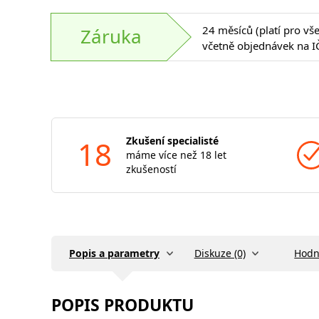
24 měsíců (platí pro vš
Záruka
včetně objednávek na I
18
Zkušení specialisté
máme více než 18 let
zkušeností
Popis a parametry
Diskuze (0)
Hodn
POPIS PRODUKTU