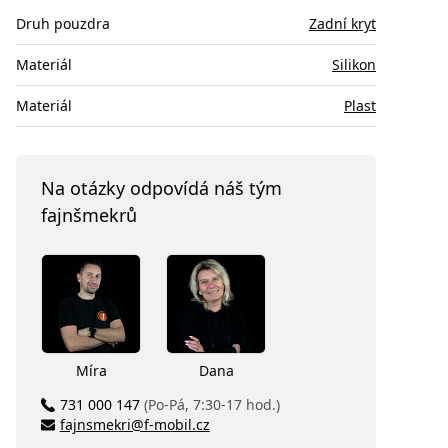
Druh pouzdra
Zadní kryt
Materiál
Silikon
Materiál
Plast
Na otázky odpovídá náš tým
fajnšmekrů
Míra
Dana
731 000 147
(Po-Pá, 7:30-17 hod.)
fajnsmekri@f-mobil.cz