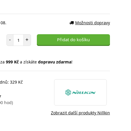
 08.
Možnosti dopravy
Počet položek
-
+
Přidat do košíku
 za
999 Kč
a získáte
dopravu zdarma
!
 dnů: 329 Kč
7
00 hod)
Zobrazit další produkty Nillkin