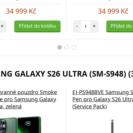
34 999 Kč
34 999 Kč
et položek
Počet položek
+
Přidat do košíku
-
+
Přidat do
NG GALAXY S26 ULTRA (SM-S948) (
hranné pouzdro Smoke
EJ-PS948BVE Samsung S
e pro Samsung Galaxy
Pen pro Galaxy S26 Ultra
a, zelená
(Service Pack)