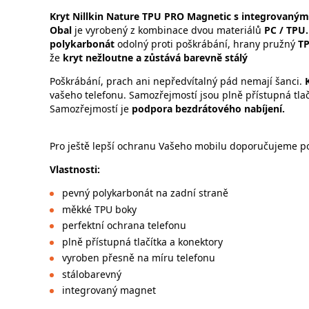
Kryt Nillkin Nature TPU PRO Magnetic s integrovan
Obal
je vyrobený z kombinace dvou materiálů
PC / TPU
polykarbonát
odolný proti poškrábání, hrany pružný
T
že
kryt nežloutne a zůstává barevně stálý
Poškrábání, prach ani nepředvítalný pád nemají šanci.
vašeho telefonu. Samozřejmostí jsou plně přístupná tla
Samozřejmostí je
podpora bezdrátového nabíjení.
Pro ještě lepší ochranu Vašeho mobilu doporučujeme poříd
Vlastnos
pevný polykarbonát na zadní straně
měkké TPU boky
perfektní ochrana telefonu
plně přístupná tlačítka a konektory
vyroben přesně na míru telefonu
stálobarevný
integrovaný magnet