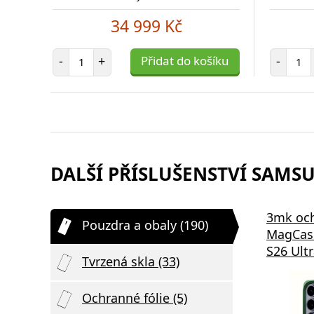
34 999 Kč
Počet položek
Poč
-
+
Přidat do košíku
-
DALŠÍ PŘÍSLUŠENSTVÍ SAMSU
3mk oc
Pouzdra a obaly (190)
MagCas
S26 Ultr
Tvrzená skla (33)
Ochranné fólie (5)