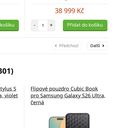
38 999 Kč
Počet položek
 košíku
-
+
Přidat do košíku
-
Předchozí
Další
301)
tylus S
Flipové pouzdro Cubic Book
Fli
, violet
pro Samsung Galaxy S26 Ultra,
pro
černá
čer