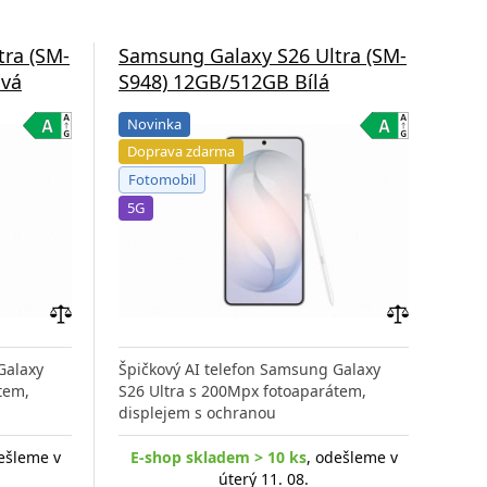
tra (SM-
Samsung Galaxy S26 Ultra (SM-
Sam
ová
S948) 12GB/512GB Bílá
S9
Novinka
Do
Doprava zdarma
Fo
Fotomobil
5G
5G
Přidat
Přidat
do
do
Galaxy
Špičkový AI telefon Samsung Galaxy
Špič
porovnání
porovnání
tem,
S26 Ultra s 200Mpx fotoaparátem,
S26 
displejem s ochranou
disp
ešleme v
E-shop skladem > 10 ks
, odešleme v
E-
úterý 11. 08.