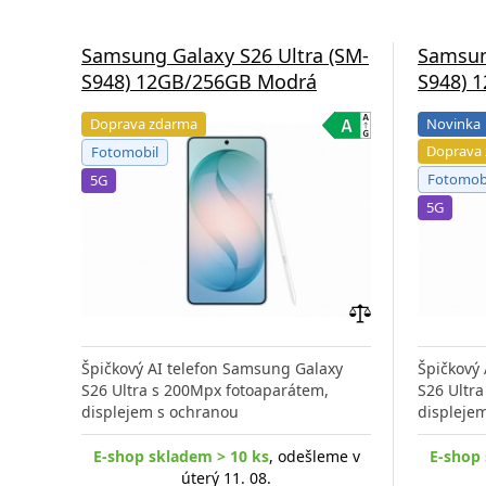
Samsung Galaxy S26 Ultra (SM-
Samsun
S948) 12GB/256GB Modrá
S948) 
Doprava zdarma
Novinka
Doprava
Fotomobil
Fotomob
5G
5G
Přidat
do
Špičkový AI telefon Samsung Galaxy
Špičkový
porovnání
S26 Ultra s 200Mpx fotoaparátem,
S26 Ultr
displejem s ochranou
displeje
E-shop skladem > 10 ks
, odešleme v
E-shop 
úterý 11. 08.