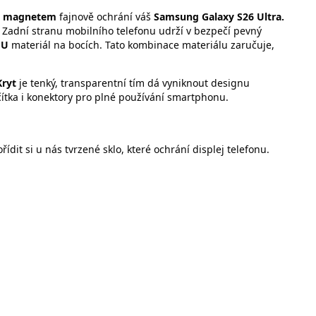
ým magnetem
fajnově ochrání váš
Samsung Galaxy S26 Ultra.
.
Zadní stranu mobilního telefonu udrží v bezpečí pevný
PU
materiál na bocích. Tato kombinace materiálu zaručuje,
Kryt
je tenký, transparentní tím dá vyniknout designu
čítka i konektory pro plné používání smartphonu.
it si u nás tvrzené sklo, které ochrání displej telefonu.
ti: