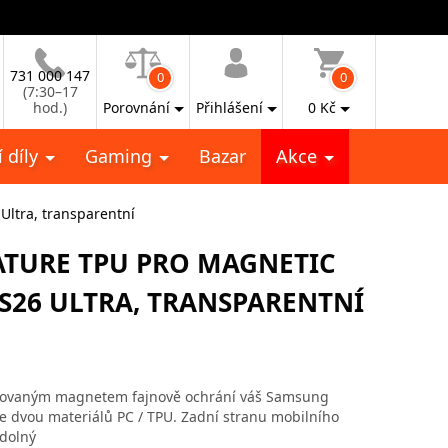
731 000 147
0
0
(7:30–17
hod.)
Porovnání
Přihlášení
0
Kč
 díly
Gaming
Bazar
Akce
Ultra, transparentní
ATURE TPU PRO MAGNETIC
S26 ULTRA, TRANSPARENTNÍ
egrovaným magnetem fajnově ochrání váš Samsung
e dvou materiálů PC / TPU. Zadní stranu mobilního
odolný