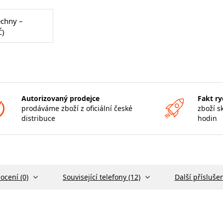
echny –
Č)
Autorizovaný prodejce
Fakt ry
prodáváme zboží z oficiální české
zboží s
distribuce
hodin
ocení (0)
Související telefony (12)
Další příslušen