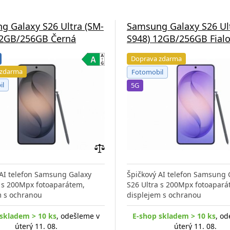
g Galaxy S26 Ultra (SM-
Samsung Galaxy S26 Ul
12GB/256GB Černá
S948) 12GB/256GB Fial
Doprava zdarma
 zdarma
Fotomobil
il
5G
Přidat
do
 AI telefon Samsung Galaxy
Špičkový AI telefon Samsung 
porovnání
a s 200Mpx fotoaparátem,
S26 Ultra s 200Mpx fotoapará
m s ochranou
displejem s ochranou
skladem > 10 ks
, odešleme v
E-shop skladem > 10 ks
, od
úterý 11. 08.
úterý 11. 08.