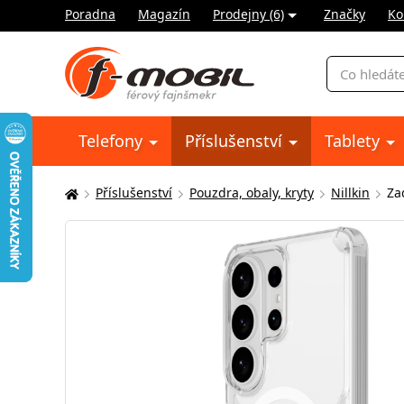
Poradna
Magazín
Prodejny (6)
Značky
Ko
Vyhledávání
Telefony
Příslušenství
Tablety
Příslušenství
Pouzdra, obaly, kryty
Nillkin
Za
Zde
se
nacházíte: