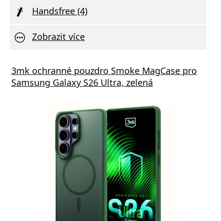
Handsfree (4)
Zobrazit více
s GaN5 Pro 65W černá
3mk ochranné pouzdro Smoke MagCase pro
Vivo 
Samsung Galaxy S26 Ultra, zelená
va zdarma