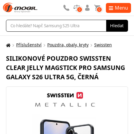
Menu
0
0
Vyhledávání
Hledat
Příslušenství
Pouzdra, obaly, kryty
Swissten
Zde
se
SILIKONOVÉ POUZDRO SWISSTEN
nacházíte:
CLEAR JELLY MAGSTICK PRO SAMSUNG
GALAXY S26 ULTRA 5G, ČERNÁ