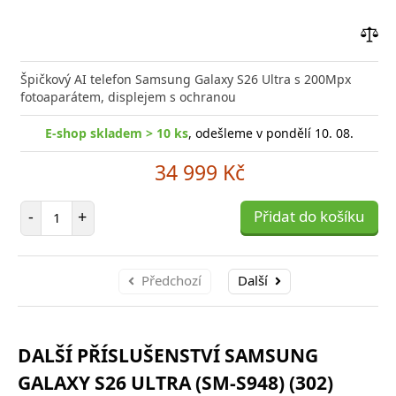
Přid
do
Špičkový AI telefon Samsung Galaxy S26 Ultra s 200Mpx
poro
fotoaparátem, displejem s ochranou
E-shop skladem > 10 ks
, odešleme v pondělí 10. 08.
34 999 Kč
Počet položek
-
+
Přidat do košíku
Předchozí
Další
DALŠÍ PŘÍSLUŠENSTVÍ SAMSUNG
GALAXY S26 ULTRA (SM-S948) (302)