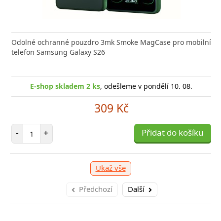
 GaN5 Pro 2C + U je výkonná a kompaktní nabíječka s
Odolné ochranné pouzdro 3mk Smoke MagCase pro mobilní
Typ ko
 technologií, která
telefon Samsung Galaxy S26
(W)44 B
E-sho
-shop skladem 1 ks
, odešleme v pondělí 10. 08.
E-shop skladem 2 ks
, odešleme v pondělí 10. 08.
1 039 Kč
309 Kč
očet položek
P
Počet položek
+
Přidat do košíku
-
-
+
Přidat do košíku
Ukaž vše
Předchozí
Další