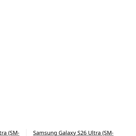
tra (SM-
Samsung Galaxy S26 Ultra (SM-
Sam