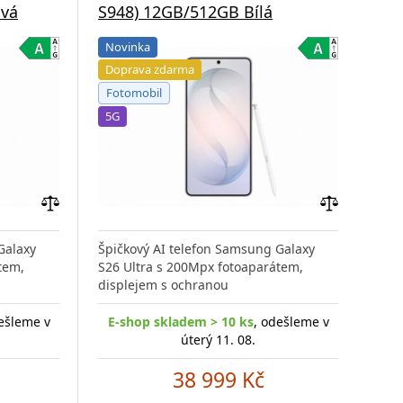
ová
S948) 12GB/512GB Bílá
S9
Novinka
Do
Doprava zdarma
Fo
Fotomobil
5G
5G
Přidat
Přidat
do
do
Galaxy
Špičkový AI telefon Samsung Galaxy
Špič
porovnání
porovnání
tem,
S26 Ultra s 200Mpx fotoaparátem,
S26 
displejem s ochranou
disp
ešleme v
E-shop skladem > 10 ks
, odešleme v
E-
úterý 11. 08.
38 999 Kč