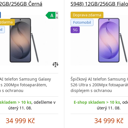
12GB/256GB Černá
S948) 12GB/256GB Fial
Doprava zdarma
 zdarma
Fotomobil
il
5G
Přidat
do
 AI telefon Samsung Galaxy
Špičkový AI telefon Samsung 
porovnání
a s 200Mpx fotoaparátem,
S26 Ultra s 200Mpx fotoapará
m s ochranou
displejem s ochranou
skladem > 10 ks
, odešleme v
E-shop skladem > 10 ks
, od
úterý 11. 08.
úterý 11. 08.
34 999 Kč
34 999 Kč