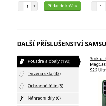
Počet položek
Poč
-
+
Přidat do košíku
-
DALŠÍ PŘÍSLUŠENSTVÍ SAMSU
3mk oc
Pouzdra a obaly (190)
MagCas
S26 Ultr
Tvrzená skla (33)
Ochranné fólie (5)
Náhradní díly (6)