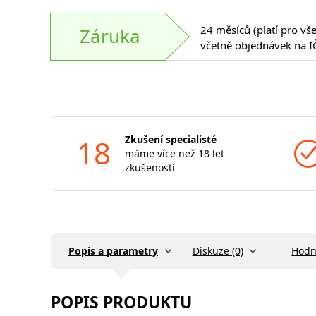
24 měsíců (platí pro vš
Záruka
včetně objednávek na I
18
Zkušení specialisté
máme více než 18 let
zkušeností
Popis a parametry
Diskuze (0)
Hodn
POPIS PRODUKTU