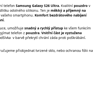
ní telefon
Samsung Galaxy S26 Ultra.
Kvalitní
pouzdro
v
litku odolného silikonu. Ten je
měkký a příjemný na
ečí vašeho smartphonu.
Komfort bezdrátového nabíjení
ní.
ruce, umožňuje
snadný a rychlý přístup
ke všem funkcím
vyjímat telefon z
pouzdra
.
Vnitřní část je vyztužena
dšívka v barvě překrytí chrání záda proti poškrábání.
učujeme přiobjednat tvrzené sklo, nebo ochranou fólii na