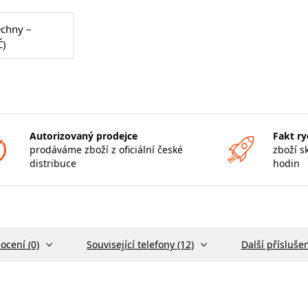
echny –
Č)
Autorizovaný prodejce
Fakt ry
prodáváme zboží z oficiální české
zboží s
distribuce
hodin
ocení (0)
Související telefony (12)
Další příslušen