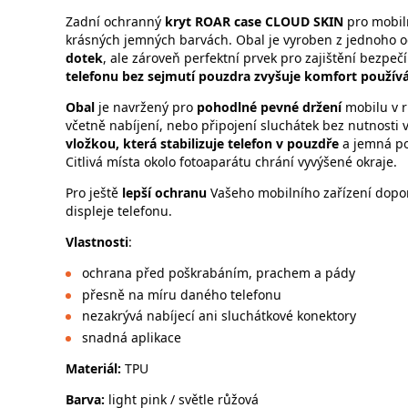
Zadní ochranný
kryt
ROAR case CLOUD SKIN
pro mobil
krásných jemných barvách. Obal je vyroben z jednoho od
dotek
, ale zároveň perfektní prvek pro zajištění bezp
telefonu bez sejmutí pouzdra zvyšuje komfort používá
Obal
je
navržený pro
pohodlné pevné držení
mobilu v 
včetně nabíjení, nebo připojení sluchátek bez nutnosti 
vložkou, která stabilizuje telefon v pouzdře
a jemná po
Citlivá místa okolo fotoaparátu chrání vyvýšené okraje.
Pro ještě
lepší ochranu
Vašeho mobilního zařízení dopor
displeje telefonu.
Vlastnosti
:
ochrana před poškrabáním, prachem a pády
přesně na míru daného telefonu
nezakrývá nabíjecí ani sluchátkové konektory
snadná aplikace
Materiál:
TPU
Barva:
light pink / světle růžová