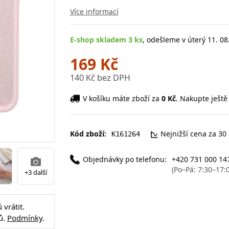
Více informací
E-shop skladem 3 ks
, odešleme v úterý 11. 08
169 Kč
140 Kč bez DPH
V košíku máte zboží za
0 Kč
. Nakupte ještě
Kód zboží:
Nejnižší cena za 30
K161264
Objednávky po telefonu:
+420 731 000 14
(Po–Pá: 7:30–17:
+3 další
vrátit.
ů.
Podmínky
.