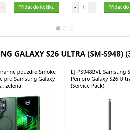
et položek
Počet položek
+
Přidat do košíku
-
+
Přidat do
NG GALAXY S26 ULTRA (SM-S948) (
hranné pouzdro Smoke
EJ-PS948BVE Samsung S
e pro Samsung Galaxy
Pen pro Galaxy S26 Ultra
a, zelená
(Service Pack)