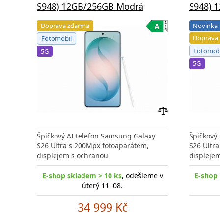
S948) 12GB/256GB Modrá
S948) 
Doprava zdarma
Novinka
Doprava
Fotomobil
Fotomob
5G
5G
Přidat
do
Špičkový AI telefon Samsung Galaxy
Špičkový
porovnání
S26 Ultra s 200Mpx fotoaparátem,
S26 Ultr
displejem s ochranou
displeje
E-shop skladem > 10 ks
, odešleme v
E-shop 
úterý 11. 08.
34 999 Kč