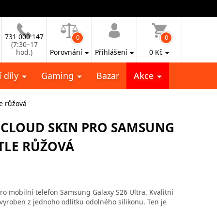
731 000 147
0
0
(7:30–17
hod.)
Porovnání
Přihlášení
0
Kč
 díly
Gaming
Bazar
Akce
e růžová
E CLOUD SKIN PRO SAMSUNG
ĚTLE RŮŽOVÁ
 mobilní telefon Samsung Galaxy S26 Ultra. Kvalitní
yroben z jednoho odlitku odolného silikonu. Ten je