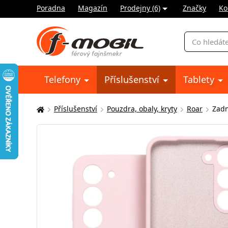
Poradna
Magazín
Prodejny (6)
Značky
Ko
Vyhledávání
Telefony
Příslušenství
Tablety
Příslušenství
Pouzdra, obaly, kryty
Roar
Zadn
Zde
se
nacházíte: