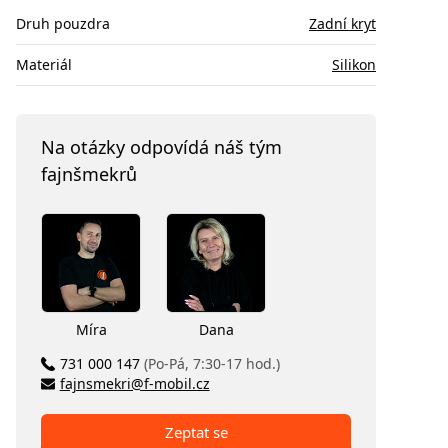
Druh pouzdra
Zadní kryt
Materiál
Silikon
Na otázky odpovídá náš tým
fajnšmekrů
Míra
Dana
731 000 147
(Po-Pá, 7:30-17 hod.)
fajnsmekri@f-mobil.cz
Zeptat se