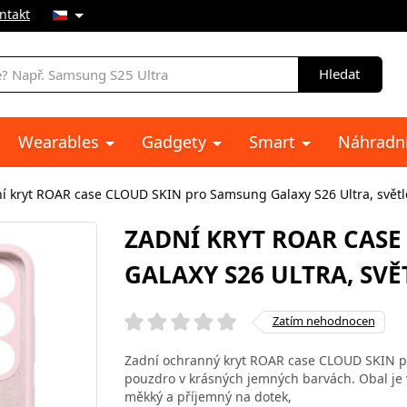
ntakt
Hledat
Wearables
Gadgety
Smart
Náhradní
í kryt ROAR case CLOUD SKIN pro Samsung Galaxy S26 Ultra, světl
ZADNÍ KRYT ROAR CAS
GALAXY S26 ULTRA, SV
Zatím nehodnocen
Zadní ochranný kryt ROAR case CLOUD SKIN pro
pouzdro v krásných jemných barvách. Obal je v
měkký a příjemný na dotek,