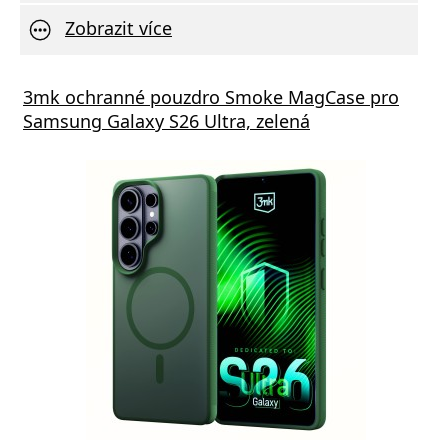
Zobrazit více
s GaN5 Pro 65W černá
3mk ochranné pouzdro Smoke MagCase pro
Vivo 
Samsung Galaxy S26 Ultra, zelená
va zdarma