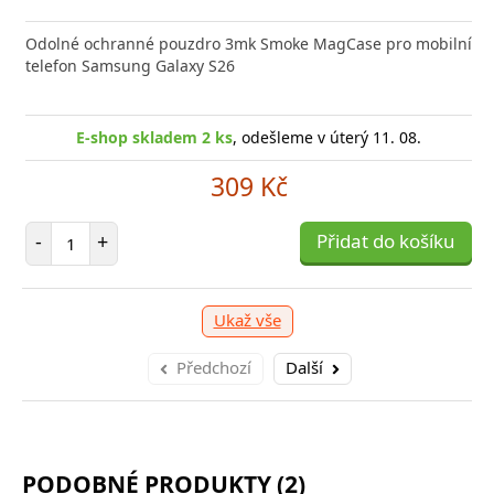
 GaN5 Pro 2C + U je výkonná a kompaktní nabíječka s
Odolné ochranné pouzdro 3mk Smoke MagCase pro mobilní
Typ ko
 technologií, která
telefon Samsung Galaxy S26
(W)44 B
E-sho
E-shop skladem 1 ks
E-shop skladem 2 ks
, odešleme v úterý 11. 08.
, odešleme v úterý 11. 08.
1 039 Kč
309 Kč
očet položek
Počet položek
P
+
-
+
Přidat do košíku
Přidat do košíku
-
Ukaž vše
Předchozí
Další
PODOBNÉ PRODUKTY (2)