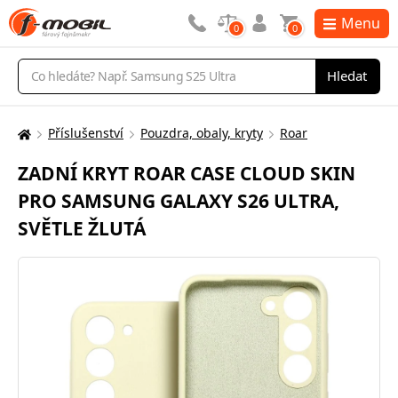
Menu
0
0
Vyhledávání
Hledat
Příslušenství
Pouzdra, obaly, kryty
Roar
Zde
se
ZADNÍ KRYT ROAR CASE CLOUD SKIN
nacházíte:
PRO SAMSUNG GALAXY S26 ULTRA,
SVĚTLE ŽLUTÁ