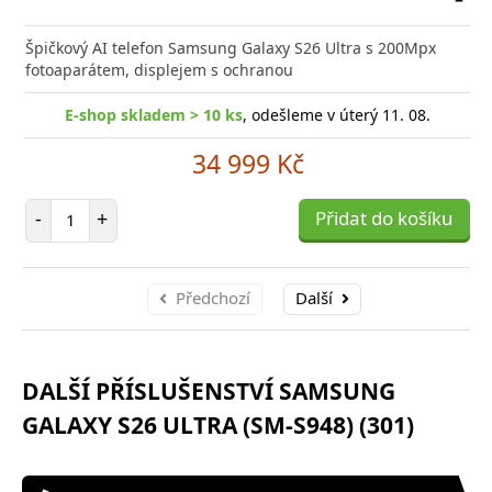
Přid
do
Špičkový AI telefon Samsung Galaxy S26 Ultra s 200Mpx
poro
fotoaparátem, displejem s ochranou
E-shop skladem > 10 ks
, odešleme v úterý 11. 08.
34 999 Kč
Počet položek
-
+
Přidat do košíku
Předchozí
Další
DALŠÍ PŘÍSLUŠENSTVÍ SAMSUNG
GALAXY S26 ULTRA (SM-S948) (301)