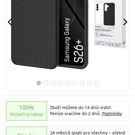
100%
Zboží můžete do 14 dnů vrátit.
Peníze vracíme do 2 dnů.
Podmínky
.
bezpečný nákup
24 měsíců (platí pro všechny – včetně