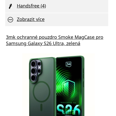
Handsfree (4)
Zobrazit více
s GaN5 Pro 65W černá
3mk ochranné pouzdro Smoke MagCase pro
Vivo 
Samsung Galaxy S26 Ultra, zelená
va zdarma