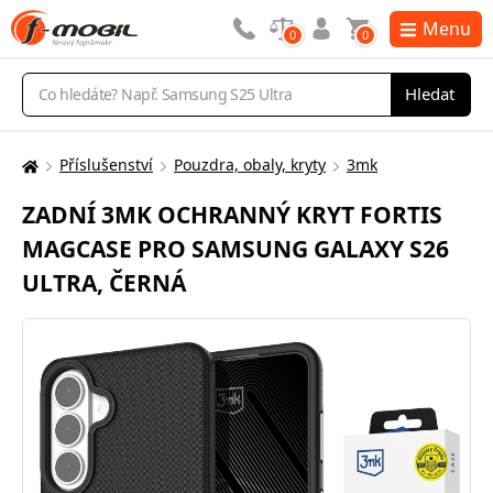
Menu
0
0
Vyhledávání
Hledat
Příslušenství
Pouzdra, obaly, kryty
3mk
Zde
se
ZADNÍ 3MK OCHRANNÝ KRYT FORTIS
nacházíte:
MAGCASE PRO SAMSUNG GALAXY S26
ULTRA, ČERNÁ