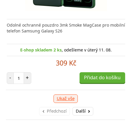
 GaN5 Pro 2C + U je výkonná a kompaktní nabíječka s
Odolné ochranné pouzdro 3mk Smoke MagCase pro mobilní
Typ ko
 technologií, která
telefon Samsung Galaxy S26
(W)44 B
E-sho
E-shop skladem 1 ks
E-shop skladem 2 ks
, odešleme v úterý 11. 08.
, odešleme v úterý 11. 08.
1 039 Kč
309 Kč
očet položek
Počet položek
P
+
-
+
Přidat do košíku
Přidat do košíku
-
Ukaž vše
Předchozí
Další