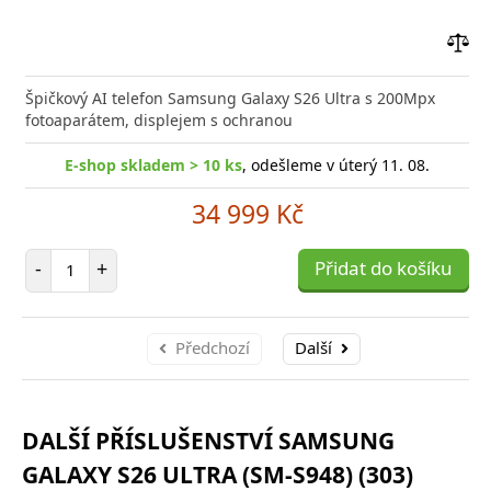
Přid
do
Špičkový AI telefon Samsung Galaxy S26 Ultra s 200Mpx
poro
fotoaparátem, displejem s ochranou
E-shop skladem > 10 ks
, odešleme v úterý 11. 08.
34 999 Kč
Počet položek
-
+
Přidat do košíku
Předchozí
Další
DALŠÍ PŘÍSLUŠENSTVÍ SAMSUNG
GALAXY S26 ULTRA (SM-S948) (303)