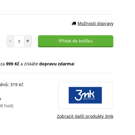
.
Možnosti dopravy
Počet položek
-
+
Přidat do košíku
 za
999 Kč
a získáte
dopravu zdarma
!
 dnů: 319 Kč
7
00 hod)
Zobrazit další produkty 3mk