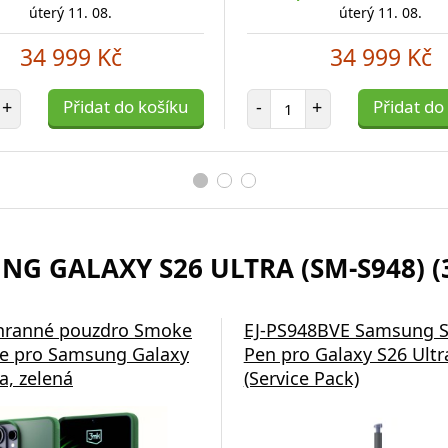
úterý 11. 08.
úterý 11. 08.
34 999 Kč
34 999 Kč
et položek
Počet položek
+
Přidat do košíku
-
+
Přidat do
NG GALAXY S26 ULTRA (SM-S948) (
hranné pouzdro Smoke
EJ-PS948BVE Samsung S
e pro Samsung Galaxy
Pen pro Galaxy S26 Ultra
a, zelená
(Service Pack)