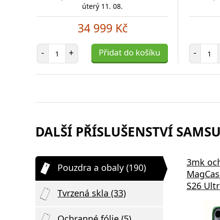
úterý 11. 08.
34 999 Kč
Počet položek
Poč
-
+
Přidat do košíku
-
DALŠÍ PŘÍSLUŠENSTVÍ SAMSU
3mk oc
Pouzdra a obaly (190)
MagCas
S26 Ultr
Tvrzená skla (33)
Ochranné fólie (5)