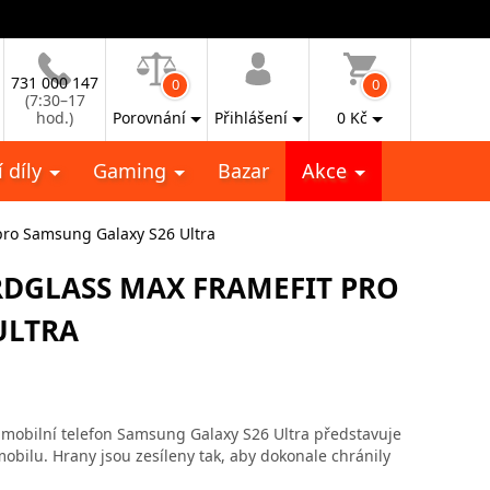
731 000 147
0
0
(7:30–17
hod.)
Porovnání
Přihlášení
0
Kč
 díly
Gaming
Bazar
Akce
pro Samsung Galaxy S26 Ultra
RDGLASS MAX FRAMEFIT PRO
ULTRA
mobilní telefon Samsung Galaxy S26 Ultra představuje
obilu. Hrany jsou zesíleny tak, aby dokonale chránily