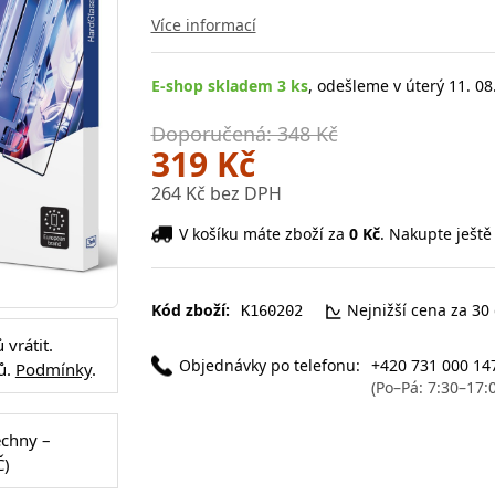
Více informací
E-shop skladem 3 ks
, odešleme v úterý 11. 08
Doporučená: 348 Kč
319 Kč
264 Kč bez DPH
V košíku máte zboží za
0 Kč
. Nakupte ještě
Kód zboží:
Nejnižší cena za 30
K160202
vrátit.
Objednávky po telefonu:
+420 731 000 14
ů.
Podmínky
.
(Po–Pá: 7:30–17:
echny –
Č)