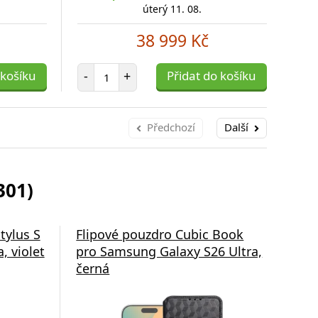
úterý 11. 08.
38 999 Kč
Počet položek
 košíku
-
+
Přidat do košíku
-
Předchozí
Další
301)
tylus S
Flipové pouzdro Cubic Book
Fli
, violet
pro Samsung Galaxy S26 Ultra,
pro
černá
čer