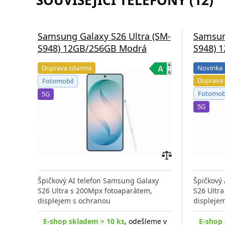
Samsung Galaxy S26 Ultra (SM-
Samsun
S948) 12GB/256GB Modrá
S948) 
Doprava zdarma
Novinka
Doprava
Fotomobil
Fotomob
5G
5G
Přidat
do
Špičkový AI telefon Samsung Galaxy
Špičkový
porovnání
S26 Ultra s 200Mpx fotoaparátem,
S26 Ultr
displejem s ochranou
displeje
E-shop skladem > 10 ks
, odešleme v
E-shop 