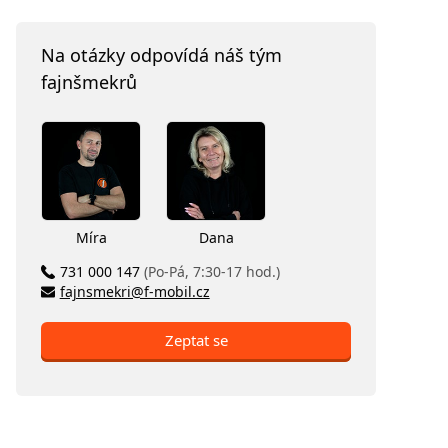
Na otázky odpovídá náš tým
fajnšmekrů
Míra
Dana
731 000 147
(Po-Pá, 7:30-17 hod.)
fajnsmekri@f-mobil.cz
Zeptat se