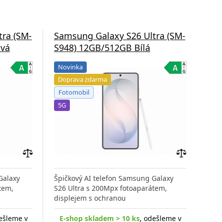
tra (SM-
Samsung Galaxy S26 Ultra (SM-
Sam
ová
S948) 12GB/512GB Bílá
S9
Novinka
Do
Doprava zdarma
Fo
Fotomobil
5G
5G
Přidat
Přidat
do
do
Galaxy
Špičkový AI telefon Samsung Galaxy
Špič
porovnání
porovnání
tem,
S26 Ultra s 200Mpx fotoaparátem,
S26 
displejem s ochranou
disp
ešleme v
E-shop skladem > 10 ks
, odešleme v
E-