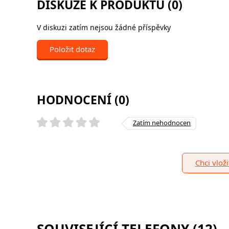
DISKUZE K PRODUKTU (0)
V diskuzi zatím nejsou žádné příspěvky
Položit dotaz
HODNOCENÍ (0)
Zatím nehodnocen
Chci vlož
SOUVISEJÍCÍ TELEFONY (12)