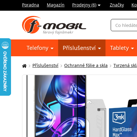
Poradna
Magazín
Prodejny (6)
Značky
Ko
Vyhledávání
Telefony
Příslušenství
Tablety
Příslušenství
Ochranné fólie a skla
Tvrzená skl
Zde
se
nacházíte: