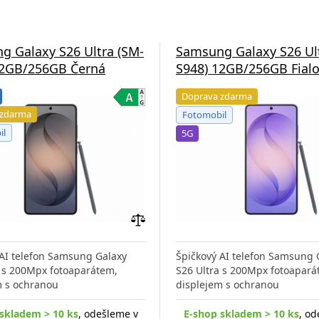
g Galaxy S26 Ultra (SM-
Samsung Galaxy S26 Ul
12GB/256GB Černá
S948) 12GB/256GB Fial
Doprava zdarma
 zdarma
Fotomobil
il
5G
Přidat
do
 AI telefon Samsung Galaxy
Špičkový AI telefon Samsung 
porovnání
a s 200Mpx fotoaparátem,
S26 Ultra s 200Mpx fotoapará
m s ochranou
displejem s ochranou
skladem > 10 ks
, odešleme v
E-shop skladem > 10 ks
, od