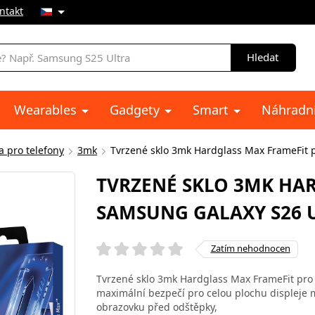
ntakt
Hledat
Wearables
Gadgety
Smart
Náhradní
a pro telefony
3mk
Tvrzené sklo 3mk Hardglass Max FrameFit 
TVRZENÉ SKLO 3MK HA
SAMSUNG GALAXY S26 
Zatím nehodnocen
Tvrzené sklo 3mk Hardglass Max FrameFit pro 
maximální bezpečí pro celou plochu displeje m
obrazovku před odštěpky,