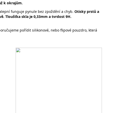
až k okrajům.
lepní funguje pynule bez zpoždění a chyb.
Otisky prstů a
vě. Tloušťka skla je 0,33mm a tvrdost 9H.
ručujeme pořídit silikonové, nebo flipové pouzdro, která