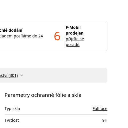
F-Mobil
chlé dodání
6
prodejen
kladem posíláme do 24
přijďte se
poradit
ství (301)
Parametry ochranné fólie a skla
Typ skla
Fullface
Tvrdost
9H