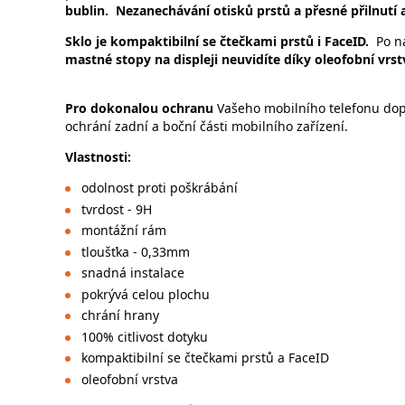
bublin. Nezanechávání otisků prstů a přesné přilnutí 
Sklo je kompaktibilní se čtečkami prstů i FaceID.
Po na
mastné stopy na displeji neuvidíte díky oleofobní vrst
Pro dokonalou ochranu
Vašeho mobilního telefonu dopo
ochrání zadní a boční části mobilního zařízení.
Vlastnosti:
odolnost proti poškrábání
tvrdost - 9H
montážní rám
tloušťka - 0,33mm
snadná instalace
pokrývá celou plochu
chrání hrany
100% citlivost dotyku
kompaktibilní se čtečkami prstů a FaceID
oleofobní vrstva