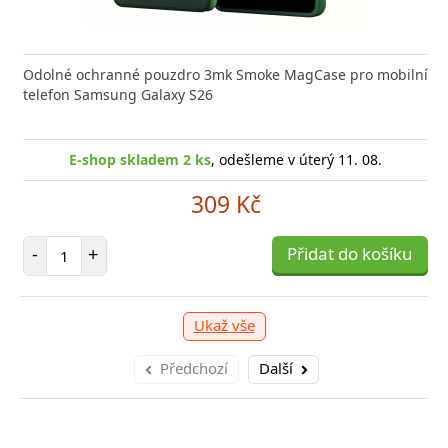
 GaN5 Pro 2C + U je výkonná a kompaktní nabíječka s
Odolné ochranné pouzdro 3mk Smoke MagCase pro mobilní
Typ ko
 technologií, která
telefon Samsung Galaxy S26
(W)44 B
E-sho
E-shop skladem 1 ks
E-shop skladem 2 ks
, odešleme v úterý 11. 08.
, odešleme v úterý 11. 08.
1 039 Kč
309 Kč
očet položek
Počet položek
P
+
-
+
Přidat do košíku
Přidat do košíku
-
Ukaž vše
Předchozí
Další