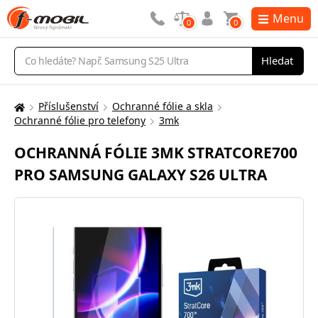
Menu
0
0
Vyhledávání
Hledat
Příslušenství
Ochranné fólie a skla
Zde
Ochranné fólie pro telefony
3mk
se
nacházíte:
OCHRANNÁ FÓLIE 3MK STRATCORE700
PRO SAMSUNG GALAXY S26 ULTRA