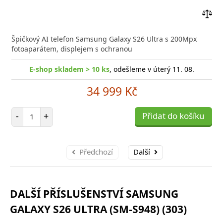
Přid
do
Špičkový AI telefon Samsung Galaxy S26 Ultra s 200Mpx
poro
fotoaparátem, displejem s ochranou
E-shop skladem > 10 ks
, odešleme v úterý 11. 08.
34 999 Kč
Počet položek
-
+
Přidat do košíku
Předchozí
Další
DALŠÍ PŘÍSLUŠENSTVÍ SAMSUNG
GALAXY S26 ULTRA (SM-S948) (303)