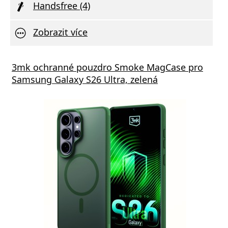
Handsfree (4)
Zobrazit více
s GaN5 Pro 65W černá
3mk ochranné pouzdro Smoke MagCase pro
Vivo 
Samsung Galaxy S26 Ultra, zelená
va zdarma