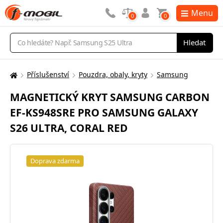
Menu
0
0
Vyhledávání
Hledat
Příslušenství
Pouzdra, obaly, kryty
Samsung
Zde
se
MAGNETICKÝ KRYT SAMSUNG CARBON
nacházíte:
EF-KS948SRE PRO SAMSUNG GALAXY
S26 ULTRA, CORAL RED
Doprava zdarma