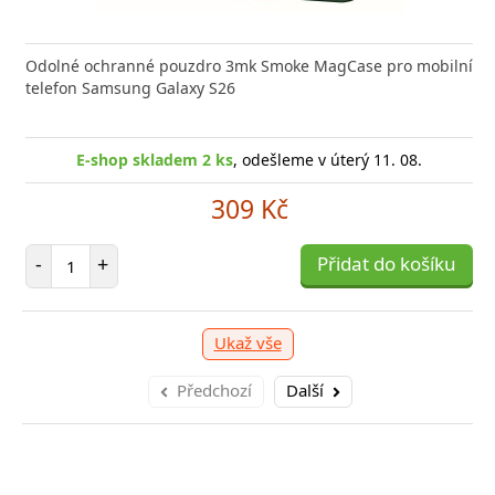
 GaN5 Pro 2C + U je výkonná a kompaktní nabíječka s
Odolné ochranné pouzdro 3mk Smoke MagCase pro mobilní
Typ ko
 technologií, která
telefon Samsung Galaxy S26
(W)44 B
E-sho
E-shop skladem 1 ks
E-shop skladem 2 ks
, odešleme v úterý 11. 08.
, odešleme v úterý 11. 08.
1 039 Kč
309 Kč
očet položek
Počet položek
P
+
-
+
Přidat do košíku
Přidat do košíku
-
Ukaž vše
Předchozí
Další