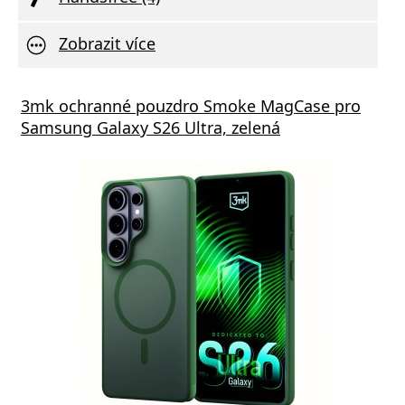
Zobrazit více
s GaN5 Pro 65W černá
3mk ochranné pouzdro Smoke MagCase pro
Vivo 
Samsung Galaxy S26 Ultra, zelená
va zdarma