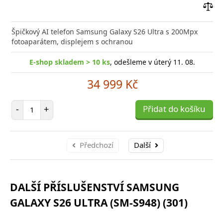
Přid
do
Špičkový AI telefon Samsung Galaxy S26 Ultra s 200Mpx
poro
fotoaparátem, displejem s ochranou
E-shop skladem > 10 ks
, odešleme v úterý 11. 08.
34 999 Kč
Počet položek
-
+
Přidat do košíku
Předchozí
Další
DALŠÍ PŘÍSLUŠENSTVÍ SAMSUNG
GALAXY S26 ULTRA (SM-S948) (301)