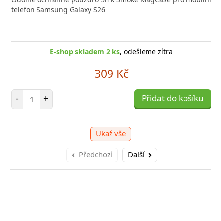
 technologií, která
telefon Samsung Galaxy S26
(W)44 B
E-sho
E-shop skladem 1 ks
E-shop skladem 2 ks
, odešleme zítra
, odešleme zítra
1 039 Kč
309 Kč
očet položek
Počet položek
P
+
-
+
Přidat do košíku
Přidat do košíku
-
Ukaž vše
Předchozí
Další