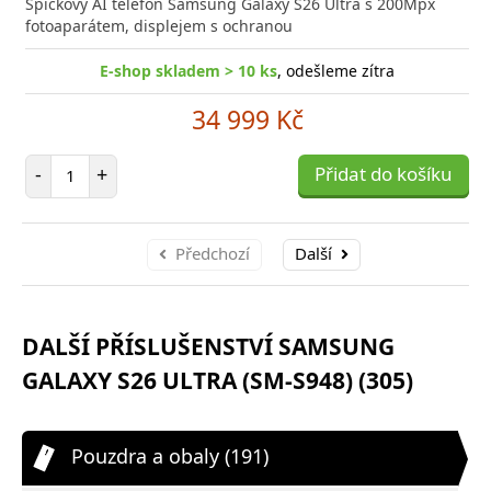
Špičkový AI telefon Samsung Galaxy S26 Ultra s 200Mpx
poro
fotoaparátem, displejem s ochranou
E-shop skladem > 10 ks
, odešleme zítra
34 999 Kč
Počet položek
-
+
Přidat do košíku
Předchozí
Další
DALŠÍ PŘÍSLUŠENSTVÍ SAMSUNG
GALAXY S26 ULTRA (SM-S948) (305)
Pouzdra a obaly (191)