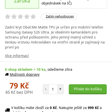
Záruka
objednávek na IČ)
Zatím nehodnocen
Zadní kryt Obal:Me Matte TPU je určen pro mobilní telefon
Samsung Galaxy S26 Ultra. Je ideálním kamarádem pro
ochranu před poškozením. Jeho jemný matný vzhled s
tenkou vrstvou mikrovláken na vnitřní straně je zajímavý na
první po
Více informací
E-shop skladem > 10 ks
, odešleme zítra
Možnosti dopravy
79 Kč
Počet položek
-
+
Přidat do košíku
65 Kč bez DPH
V košíku máte zboží za
0 Kč
. Nakupte ještě za
999 Kč
a