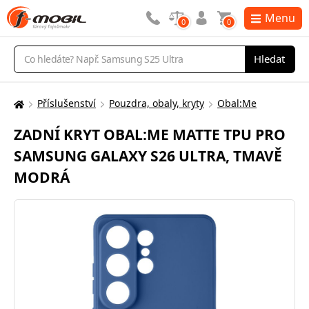
Menu
0
0
Vyhledávání
Hledat
Příslušenství
Pouzdra, obaly, kryty
Obal:Me
Zde
se
ZADNÍ KRYT OBAL:ME MATTE TPU PRO
nacházíte:
SAMSUNG GALAXY S26 ULTRA, TMAVĚ
MODRÁ