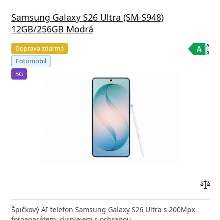
Samsung Galaxy S26 Ultra (SM-S948)
12GB/256GB Modrá
Doprava zdarma
Fotomobil
5G
Přid
do
Špičkový AI telefon Samsung Galaxy S26 Ultra s 200Mpx
poro
fotoaparátem, displejem s ochranou