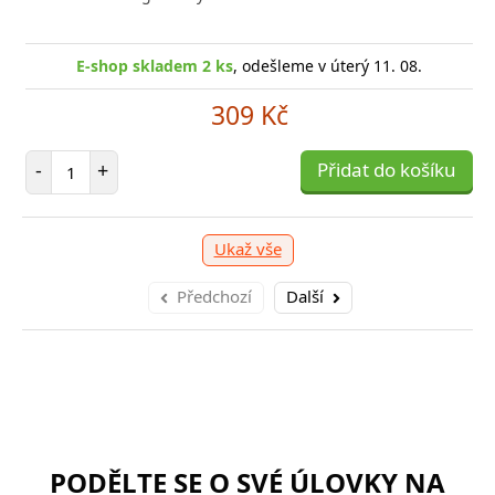
E-sho
E-shop skladem 1 ks
E-shop skladem 2 ks
, odešleme v úterý 11. 08.
, odešleme v úterý 11. 08.
1 039 Kč
309 Kč
očet položek
Počet položek
P
+
-
+
Přidat do košíku
Přidat do košíku
-
Ukaž vše
Předchozí
Další
PODĚLTE SE O SVÉ ÚLOVKY NA