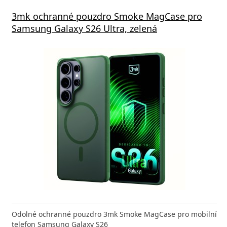
s GaN5 Pro 65W černá
3mk ochranné pouzdro Smoke MagCase pro
Vivo 
Samsung Galaxy S26 Ultra, zelená
va zdarma
 GaN5 Pro 2C + U je výkonná a kompaktní nabíječka s
Odolné ochranné pouzdro 3mk Smoke MagCase pro mobilní
Typ ko
 technologií, která
telefon Samsung Galaxy S26
(W)44 B