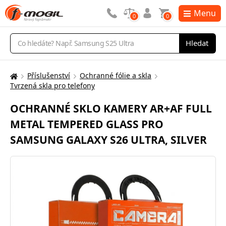
Menu
0
0
Vyhledávání
Hledat
Příslušenství
Ochranné fólie a skla
Zde
Tvrzená skla pro telefony
se
nacházíte:
OCHRANNÉ SKLO KAMERY AR+AF FULL
METAL TEMPERED GLASS PRO
SAMSUNG GALAXY S26 ULTRA, SILVER