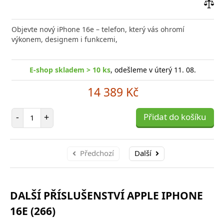
Přid
do
Objevte nový iPhone 16e – telefon, který vás ohromí
poro
výkonem, designem i funkcemi,
E-shop skladem > 10 ks
, odešleme v úterý 11. 08.
14 389 Kč
Počet položek
-
+
Přidat do košíku
Předchozí
Další
DALŠÍ PŘÍSLUŠENSTVÍ APPLE IPHONE
16E (266)