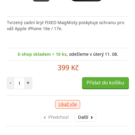
nabíječka FIXED zajistí rychlé a bezpečné nabíjení
Tvrzený zadní kryt FIXED MagMisty poskytuje ochranu pro
Výkonná
 moderního smartphonu,
váš Apple iPhone 16e / 17e.
20W US
-shop skladem > 10 ks
E-shop skladem > 10 ks
, odešleme v úterý 11. 08.
, odešleme v úterý 11. 08.
E
249 Kč
399 Kč
očet položek
Počet položek
P
+
-
+
Přidat do košíku
Přidat do košíku
-
Ukaž vše
Předchozí
Další