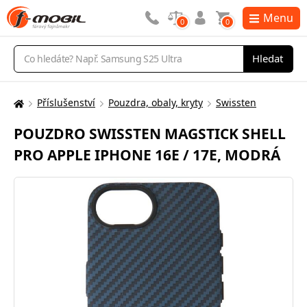
Menu
0
0
Vyhledávání
Hledat
Příslušenství
Pouzdra, obaly, kryty
Swissten
Zde
se
POUZDRO SWISSTEN MAGSTICK SHELL
nacházíte:
PRO APPLE IPHONE 16E / 17E, MODRÁ