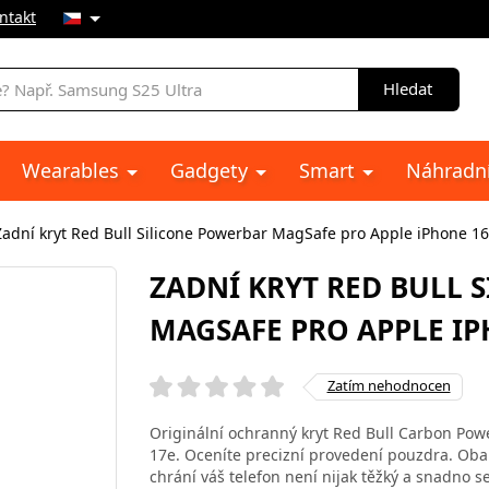
ntakt
Hledat
Wearables
Gadgety
Smart
Náhradní
Zadní kryt Red Bull Silicone Powerbar MagSafe pro Apple iPhone 16
ZADNÍ KRYT RED BULL 
MAGSAFE PRO APPLE IPH
Zatím nehodnocen
Originální ochranný kryt Red Bull Carbon Pow
17e. Oceníte precizní provedení pouzdra. Obal 
chrání váš telefon není nijak těžký a snadno s