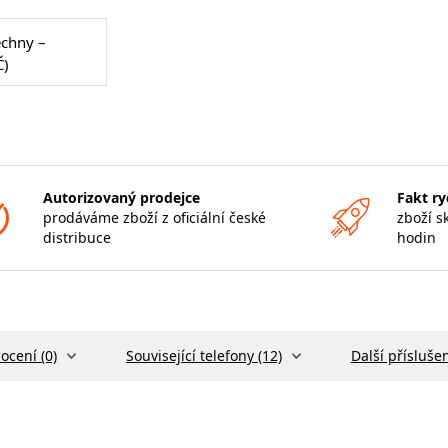
echny –
Č)
Autorizovaný prodejce
Fakt ry
prodáváme zboží z oficiální české
zboží s
distribuce
hodin
ocení (0)
Související telefony (12)
Další příslušen