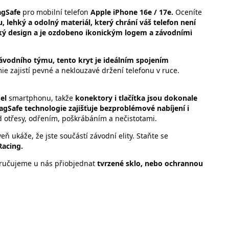
agSafe
pro mobilní telefon
Apple iPhone 16e / 17e.
Oceníte
u, lehký a odolný materiál, který chrání váš telefon není
cký design a je ozdobeno ikonickým logem a závodními
závodního týmu, tento kryt je ideálním spojením
e zajistí pevné a neklouzavé držení telefonu v ruce.
el
smartphonu, takže
konektory i tlačítka jsou dokonale
gSafe technologie zajišťuje bezproblémové nabíjení i
 otřesy, odřením, poškrábáním a nečistotami.
veň ukáže, že jste součástí závodní elity. Staňte se
Racing.
ručujeme u nás přiobjednat
tvrzené sklo, nebo ochrannou