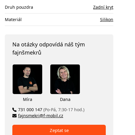
Druh pouzdra
Zadní kryt
Materiál
Silikon
Na otázky odpovídá náš tým
fajnšmekrů
Míra
Dana
731 000 147
(Po-Pá, 7:30-17 hod.)
fajnsmekri@f-mobil.cz
Zeptat se