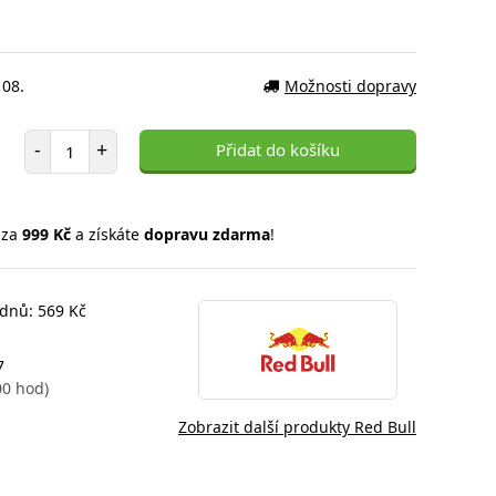
 08.
Možnosti dopravy
Počet položek
-
+
Přidat do košíku
 za
999 Kč
a získáte
dopravu zdarma
!
 dnů: 569 Kč
7
00 hod)
Zobrazit další produkty Red Bull