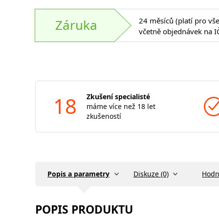
24 měsíců (platí pro vš
Záruka
včetně objednávek na I
18
Zkušení specialisté
máme více než 18 let
zkušeností
Popis a parametry
Diskuze (0)
Hodn
POPIS PRODUKTU