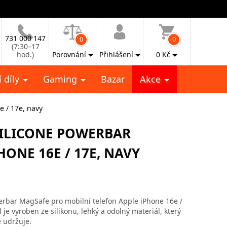
731 000 147
0
0
(7:30–17
hod.)
Porovnání
Přihlášení
0
Kč
 díly
Gaming
Bazar
Akce
e / 17e, navy
SILICONE POWERBAR
ONE 16E / 17E, NAVY
erbar MagSafe pro mobilní telefon Apple iPhone 16e /
je vyroben ze silikonu, lehký a odolný materiál, který
e udržuje.