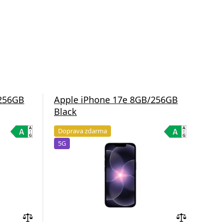
/256GB
Apple iPhone 17e 8GB/256GB
App
Black
Sof
Doprava zdarma
Do
5G
5G