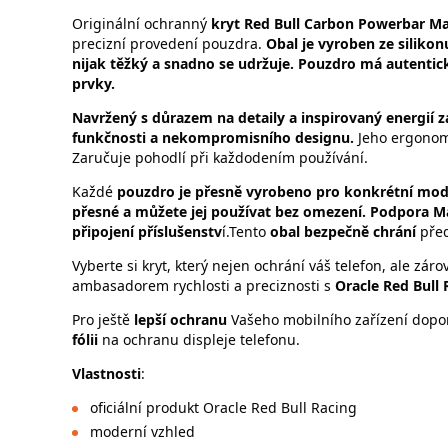
Originální ochranný
kryt Red Bull Carbon Powerbar M
precizní provedení pouzdra.
Obal je vyroben ze silikon
nijak těžký a snadno se udržuje. Pouzdro má autenti
prvky.
Navržený s důrazem na detaily a inspirovaný energií 
funkčnosti a nekompromisního designu.
Jeho ergonomi
Zaručuje pohodlí při každodením používání.
Každé
pouzdro
je přesně vyrobeno pro konkrétní mod
přesné a můžete jej používat bez omezení. Podpora Ma
připojení příslušenstv
í.Tento
obal bezpečně chrání
před
Vyberte si kryt, který nejen ochrání váš telefon, ale záro
ambasadorem rychlosti a preciznosti s
Oracle Red Bull 
Pro ještě
lepší ochranu
Vašeho mobilního zařízení dopo
fólii
na ochranu displeje telefonu.
Vlastnosti
:
oficiální produkt Oracle Red Bull Racing
moderní vzhled