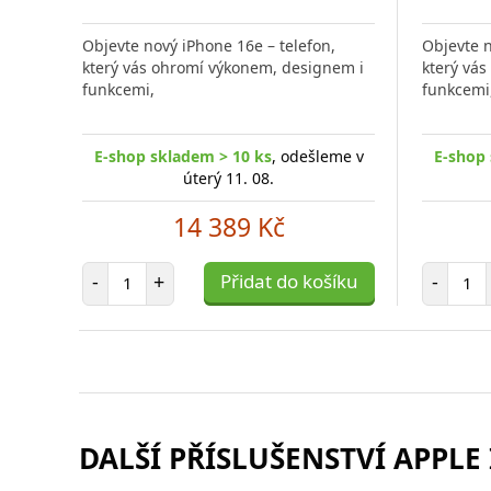
Přidat
do
Objevte nový iPhone 16e – telefon,
Objevte n
porovnání
který vás ohromí výkonem, designem i
který vá
funkcemi,
funkcemi
E-shop skladem > 10 ks
, odešleme v
E-shop 
úterý 11. 08.
14 389 Kč
Počet položek
Poč
-
+
Přidat do košíku
-
DALŠÍ PŘÍSLUŠENSTVÍ APPLE 