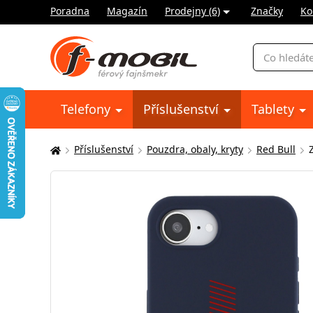
Poradna
Magazín
Prodejny (6)
Značky
Ko
Vyhledávání
Telefony
Příslušenství
Tablety
Příslušenství
Pouzdra, obaly, kryty
Red Bull
Zde
se
nacházíte: