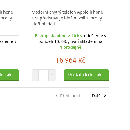
Přidat
Přidat
do
do
 iPhone
Moderní chytrý telefon Apple iPhone
Mode
porovnání
porovnání
pro ty,
17e představuje ideální volbu pro ty,
17e 
kteří hledají
kteř
E-shop skladem > 10 ks
, odešleme v
ešleme v
pondělí 10. 08. , nyní skladem na
E-s
1 prodejně
16 964 Kč
Počet položek
 košíku
-
+
Přidat do košíku
-
Předchozí
Další