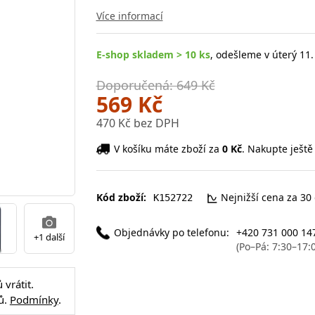
Více informací
E-shop skladem > 10 ks
, odešleme v úterý 11.
Doporučená: 649 Kč
569 Kč
470 Kč bez DPH
V košíku máte zboží za
0 Kč
. Nakupte ještě
Kód zboží:
Nejnižší cena za 30
K152722
Objednávky po telefonu:
+420 731 000 14
+1 další
(Po–Pá: 7:30–17:
vrátit.
ů.
Podmínky
.