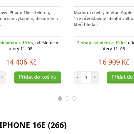
Přidat
do
ový iPhone 16e – telefon,
Moderní chytrý telefon Apple
porovnání
s ohromí výkonem, designem i
17e představuje ideální volbu 
,
kteří hledají
skladem > 10 ks
, odešleme v
E-shop skladem > 10 ks
, od
úterý 11. 08.
úterý 11. 08.
14 406 Kč
16 909 Kč
et položek
Počet položek
+
Přidat do košíku
-
+
Přidat do
IPHONE 16E (266)