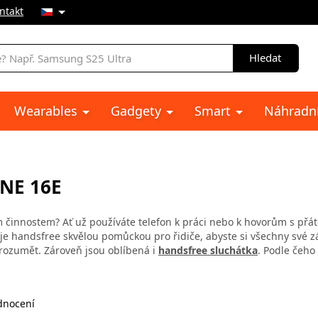
ntakt
Hledat
Wearables
Gadgety
Smart
Náhradní
NE 16E
ým činnostem? Ať už používáte telefon k práci nebo k hovorům s přát
 je handsfree skvělou pomůckou pro řidiče, abyste si všechny své zál
 rozumět. Zároveň jsou oblíbená i
handsfree sluchátka
. Podle čeho
nocení