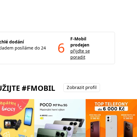
F-Mobil
chlé dodání
6
prodejen
kladem posíláme do 24
přijďte se
poradit
ŽIJTE #FMOBIL
Zobrazit profil