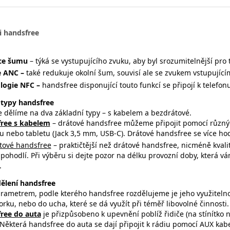
i handsfree
ce šumu
– týká se vystupujícího zvuku, aby byl srozumitelnější pro t
e ANC –
také redukuje okolní šum, souvisí ale se zvukem vstupujícím 
logie NFC –
handsfree disponující touto funkcí se připojí k telefo
 typy handsfree
 dělíme na dva základní typy – s kabelem a bezdrátové.
ree s kabelem
–
drátové handsfree můžeme připojit pomocí různýc
u nebo tabletu (Jack 3,5 mm, USB-C). Drátové handsfree se více ho
tové handsfree
– praktičtější než drátové handsfree, nicméně kvali
pohodlí. Při výběru si dejte pozor na délku provozní doby, která 
.
dělení handsfree
rametrem, podle kterého handsfree rozdělujeme je jeho využitelnos
rku, nebo do ucha, které se dá využít při téměř libovolné činnosti.
ree do auta
je přizpůsobeno k upevnění poblíž řidiče (na stínítko n
 Některá handsfree do auta se dají připojit k rádiu pomocí AUX ka