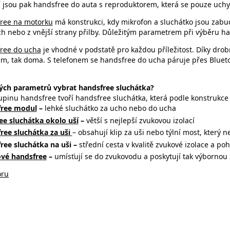
 jsou pak handsfree do auta s reproduktorem, která se pouze uchytí
ree na motorku
má konstrukci, kdy mikrofon a sluchátko jsou zabu
ch nebo z vnější strany přilby. Důležitým parametrem při výběru ha
ree do ucha
je vhodné v podstatě pro každou příležitost. Díky drobn
em, tak doma. S telefonem se handsfree do ucha páruje přes Bluet
ých parametrů vybrat handsfree sluchátka?
upinu handsfree tvoří handsfree sluchátka, která podle konstrukce 
ree modul
–
lehké sluchátko za ucho nebo do ucha
ee sluchátka okolo uší
–
větší s nejlepší zvukovou izolací
ree sluchátka za uši
– obsahují
klip za uši nebo týlní most, který
ree sluchátka na uši –
střední cesta v kvalitě zvukové izolace a po
vé handsfree
–
umísťují se do zvukovodu a poskytují tak výbornou 
oru