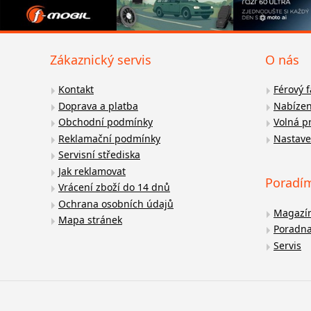
Zákaznický servis
O nás
Kontakt
Férový 
Doprava a platba
Nabízen
Obchodní podmínky
Volná p
Reklamační podmínky
Nastave
Servisní střediska
Jak reklamovat
Poradí
Vrácení zboží do 14 dnů
Ochrana osobních údajů
Magazí
Mapa stránek
Poradn
Servis