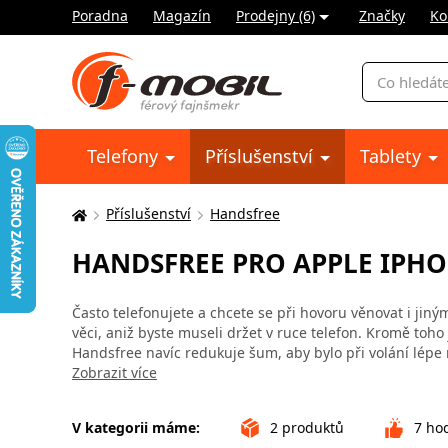
Poradna
Magazín
Prodejny (6)
Značky
Ko
Vyhledávání
Telefony
Příslušenství
Tablety
Příslušenství
Handsfree
Zde
se
HANDSFREE PRO APPLE IPHO
nacházíte:
Často telefonujete a chcete se při hovoru věnovat i jin
věci, aniž byste museli držet v ruce telefon. Kromě toho
Handsfree navíc redukuje šum, aby bylo při volání lépe
Zobrazit více
V kategorii máme:
2
produktů
7
hod