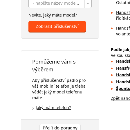
Ostatní
- napište název modelu -
Handsf
Nevíte, jaký máte model?
řídítká
Zobrazit příslušenství
Handsf
volant
Podle jak
Velkou sk
Pomůžeme vám s
Handsf
Hansfr
výběrem
Handsf
Aby příslušenství padlo pro
Handsf
váš mobilní telefon je třeba
Špunto
vědět jaký model telefonu
máte.
Zpět nah
Jaký mám telefon?
Přejít do poradny