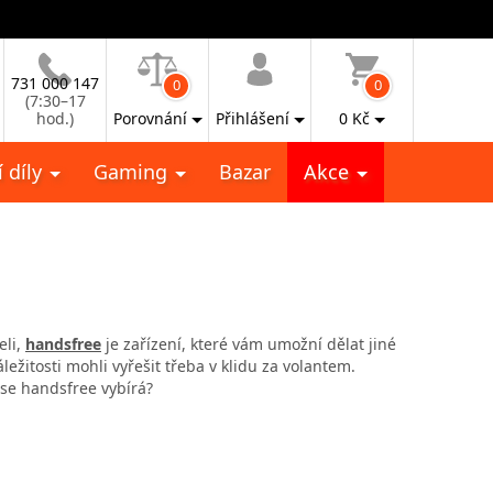
731 000 147
0
0
(7:30–17
hod.)
Porovnání
Přihlášení
0
Kč
 díly
Gaming
Bazar
Akce
eli,
handsfree
je zařízení, které vám umožní dělat jiné
ežitosti mohli vyřešit třeba v klidu za volantem.
 se handsfree vybírá?