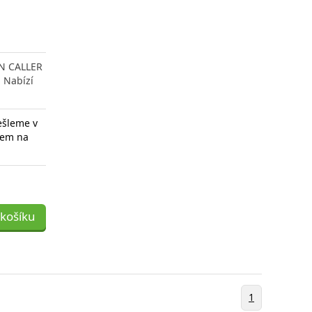
EN CALLER
. Nabízí
ešleme v
adem na
 košíku
1