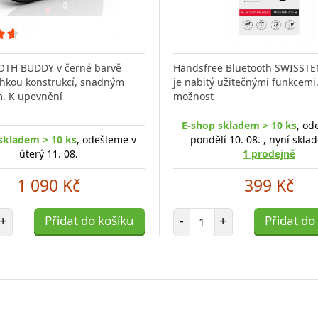
TH BUDDY v černé barvě
Handsfree Bluetooth SWISST
hkou konstrukcí, snadným
je nabitý užitečnými funkcemi
. K upevnění
možnost
E-shop skladem > 10 ks
, od
skladem > 10 ks
, odešleme v
pondělí 10. 08. , nyní skl
úterý 11. 08.
1 prodejně
1 090 Kč
399 Kč
et položek
Počet položek
+
Přidat do košíku
-
+
Přidat do