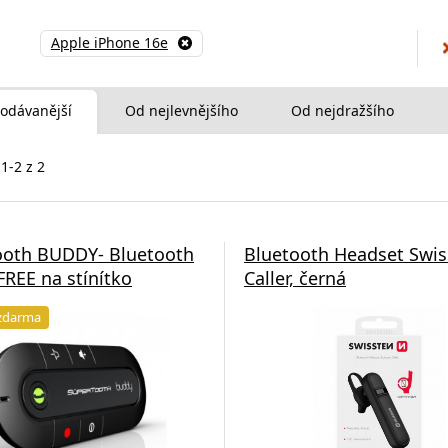
Apple iPhone 16e
odávanější
Od nejlevnějšího
Od nejdražšího
1-2 z 2
ooth BUDDY- Bluetooth
Bluetooth Headset Swis
EE na stínítko
Caller, černá
zdarma