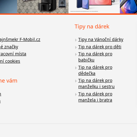
Tipy na dárek
fajnšmekr F-Mobil.cz
Tipy na Vánoční dárky
é značky
Tip na dárek pro děti
racovní místa
Tip na dárek pro
babičku
ní cookies
Tip na dárek pro
dědečka
me vám
Tip na dárek pro
manželku i sestru
n
Tip na dárek pro
manžela i bratra
a