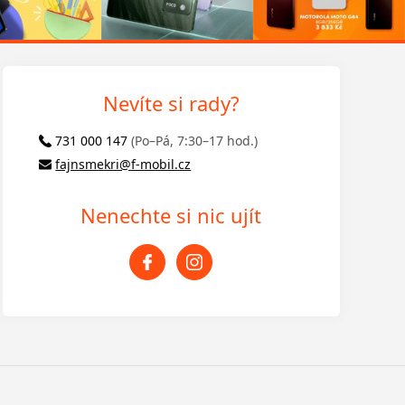
Nevíte si rady?
731 000 147
(Po–Pá, 7:30–17 hod.)
fajnsmekri@f-mobil.cz
Nenechte si nic ujít