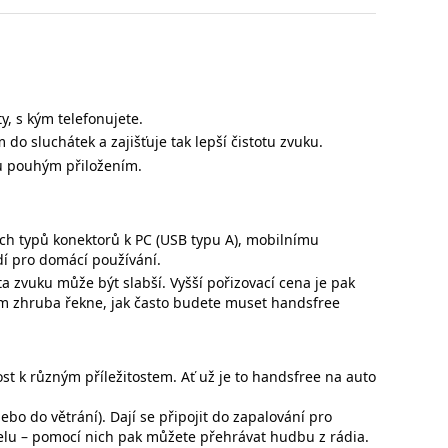
y, s kým telefonujete.
do sluchátek a zajišťuje tak lepší čistotu zvuku.
nu pouhým přiložením.
h typů konektorů k PC (USB typu A), mobilnímu
dí pro domácí používání.
ta zvuku může být slabší. Vyšší pořizovací cena je pak
vám zhruba řekne, jak často budete muset handsfree
t k různým příležitostem. Ať už je to handsfree na auto
ebo do větrání). Dají se připojit do zapalování pro
belu – pomocí nich pak můžete přehrávat hudbu z rádia.