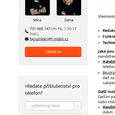
Vlastnost
Míra
Dana
731 000 147
(Po-Pá, 7:30-17
Reduk
hod.)
Funkc
fajnsmekri@f-mobil.cz
Techno
Jaké jsou
Zeptat se
Handsfree
Handsf
telefon
Bezdrá
daň za 
nabíjet
Hledáte příslušenství pro
Další roz
telefon?
Dalším pa
nebo moto
- vyberte výrobce -
Handsf
dobití.