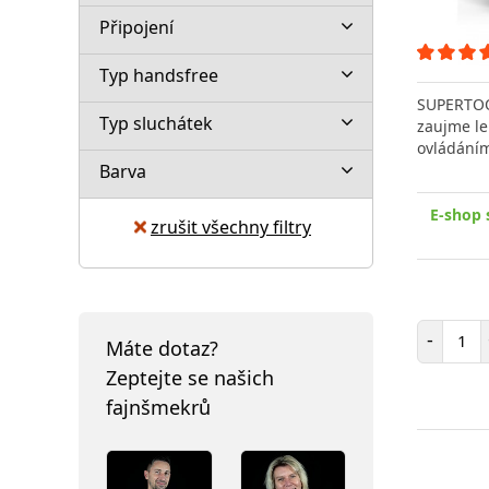
Připojení
Typ handsfree
SUPERTOO
Typ sluchátek
zaujme le
ovládáním
Barva
E-shop 
zrušit všechny filtry
Poč
-
Máte dotaz?
Zeptejte se našich
fajnšmekrů