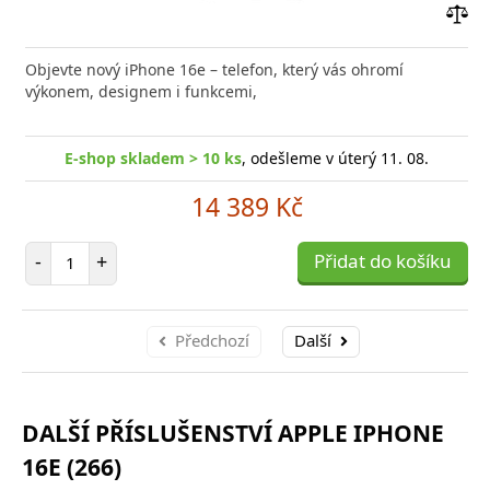
Přid
do
Objevte nový iPhone 16e – telefon, který vás ohromí
poro
výkonem, designem i funkcemi,
E-shop skladem > 10 ks
, odešleme v úterý 11. 08.
14 389 Kč
Počet položek
-
+
Přidat do košíku
Předchozí
Další
DALŠÍ PŘÍSLUŠENSTVÍ APPLE IPHONE
16E (266)