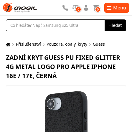
Menu
0
0
Vyhledávání
Hledat
Příslušenství
Pouzdra, obaly, kryty
Guess
Zde
se
ZADNÍ KRYT GUESS PU FIXED GLITTER
nacházíte:
4G METAL LOGO PRO APPLE IPHONE
16E / 17E, ČERNÁ