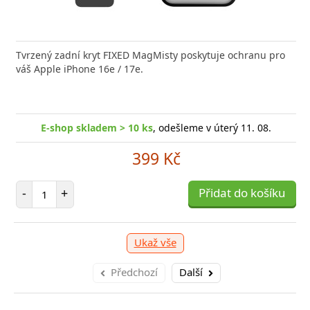
nabíječka FIXED zajistí rychlé a bezpečné nabíjení
Tvrzený zadní kryt FIXED MagMisty poskytuje ochranu pro
Výkonná
 moderního smartphonu,
váš Apple iPhone 16e / 17e.
20W US
-shop skladem > 10 ks
E-shop skladem > 10 ks
, odešleme v úterý 11. 08.
, odešleme v úterý 11. 08.
E
249 Kč
399 Kč
očet položek
Počet položek
P
+
-
+
Přidat do košíku
Přidat do košíku
-
Ukaž vše
Předchozí
Další