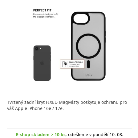
nabíječka FIXED zajistí rychlé a bezpečné nabíjení
Tvrzený zadní kryt FIXED MagMisty poskytuje ochranu pro
Výkonná
 moderního smartphonu,
váš Apple iPhone 16e / 17e.
20W US
shop skladem > 10 ks
E-shop skladem > 10 ks
, odešleme v pondělí 10. 08.
, odešleme v pondělí 10. 08.
E-