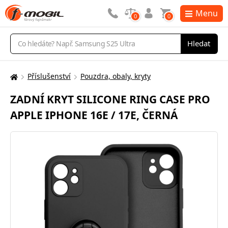
Menu
0
0
Vyhledávání
Hledat
Příslušenství
Pouzdra, obaly, kryty
Zde
se
ZADNÍ KRYT SILICONE RING CASE PRO
nacházíte:
APPLE IPHONE 16E / 17E, ČERNÁ