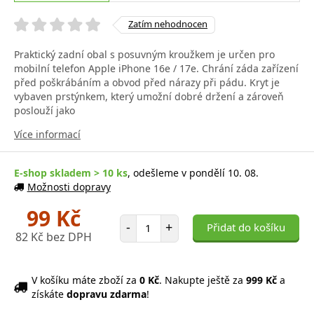
Zatím nehodnocen
Praktický zadní obal s posuvným kroužkem je určen pro
mobilní telefon Apple iPhone 16e / 17e. Chrání záda zařízení
před poškrábáním a obvod před nárazy při pádu. Kryt je
vybaven prstýnkem, který umožní dobré držení a zároveň
poslouží jako
Více informací
E-shop skladem > 10 ks
, odešleme v pondělí 10. 08.
Možnosti dopravy
99 Kč
Počet položek
-
+
Přidat do košíku
82 Kč bez DPH
V košíku máte zboží za
0 Kč
. Nakupte ještě za
999 Kč
a
získáte
dopravu zdarma
!