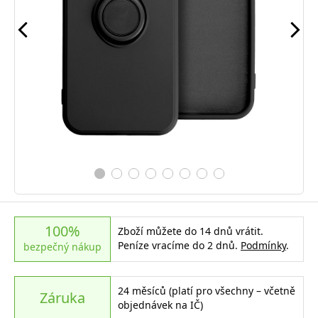
100%
Zboží můžete do 14 dnů vrátit.
Peníze vracíme do 2 dnů.
Podmínky
.
bezpečný nákup
24 měsíců (platí pro všechny – včetně
Záruka
objednávek na IČ)