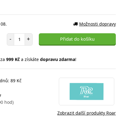
 08.
Možnosti dopravy
Počet položek
-
+
Přidat do košíku
 za
999 Kč
a získáte
dopravu zdarma
!
 dnů: 89 Kč
7
00 hod)
Zobrazit další produkty Roar