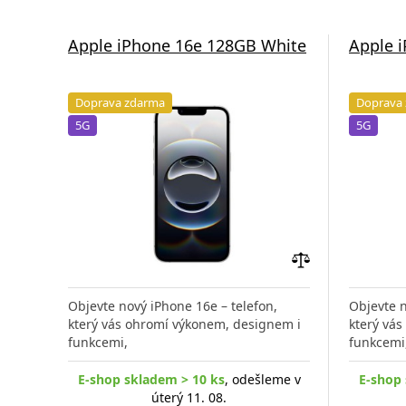
Apple iPhone 16e 128GB White
Apple 
Doprava zdarma
Doprava
5G
5G
Přidat
do
Objevte nový iPhone 16e – telefon,
Objevte n
porovnání
který vás ohromí výkonem, designem i
který vá
funkcemi,
funkcemi
E-shop skladem > 10 ks
, odešleme v
E-shop 
úterý 11. 08.