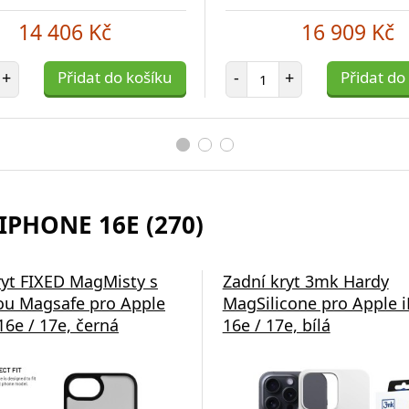
14 406 Kč
16 909 Kč
et položek
Počet položek
+
Přidat do košíku
-
+
Přidat do
IPHONE 16E (270)
ryt FIXED MagMisty s
Zadní kryt 3mk Hardy
u Magsafe pro Apple
MagSilicone pro Apple 
16e / 17e, černá
16e / 17e, bílá