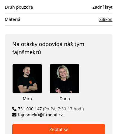
Druh pouzdra
Zadní kryt
Materiál
Silikon
Na otázky odpovídá náš tým
fajnšmekrů
Míra
Dana
731 000 147
(Po-Pá, 7:30-17 hod.)
fajnsmekri@f-mobil.cz
Zeptat se