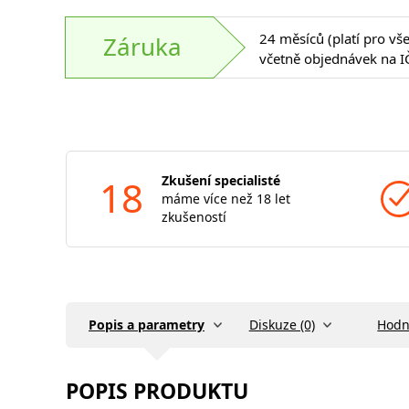
24 měsíců (platí pro vš
Záruka
včetně objednávek na I
18
Zkušení specialisté
máme více než 18 let
zkušeností
Popis a parametry
Diskuze (0)
Hodn
POPIS PRODUKTU