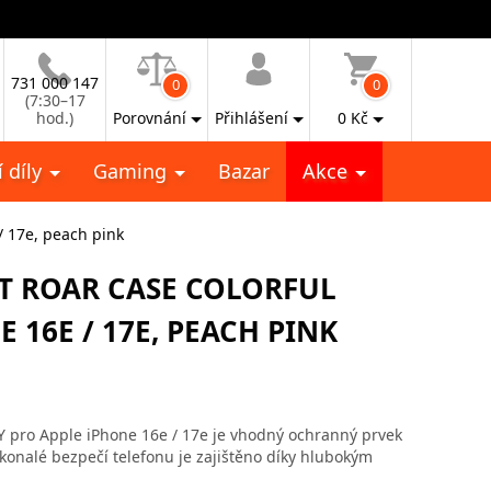
731 000 147
0
0
(7:30–17
hod.)
Porovnání
Přihlášení
0
Kč
 díly
Gaming
Bazar
Akce
/ 17e, peach pink
T ROAR CASE COLORFUL
 16E / 17E, PEACH PINK
 pro Apple iPhone 16e / 17e je vhodný ochranný prvek
okonalé bezpečí telefonu je zajištěno díky hlubokým