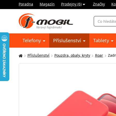
Poradna
Magazín
Prodejny (6)
Značky
Ko
Vyhledávání
Telefony
Příslušenství
Tablety
Příslušenství
Pouzdra, obaly, kryty
Roar
Zadn
Zde
se
nacházíte: