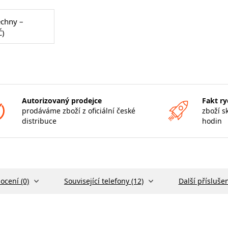
echny –
Č)
Autorizovaný prodejce
Fakt ry
prodáváme zboží z oficiální české
zboží s
distribuce
hodin
ocení (0)
Související telefony (12)
Další příslušen