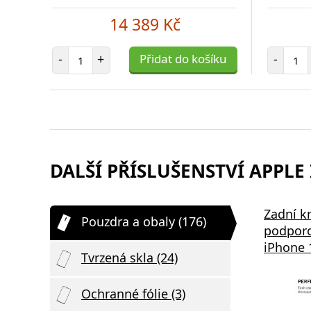
14 389 Kč
Počet položek
Poč
-
+
Přidat do košíku
-
DALŠÍ PŘÍSLUŠENSTVÍ APPLE 
Bezdrátová nabíječka Swissten
Zadní k
Pouzdra a obaly (176)
2v1 černá
podporo
iPhone 
Tvrzená skla (24)
Ochranné fólie (3)