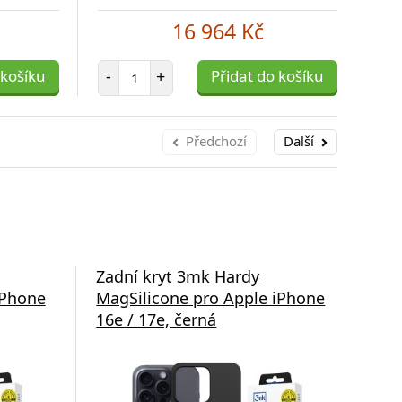
16 964 Kč
Počet položek
 košíku
-
+
Přidat do košíku
-
Předchozí
Další
Zadní kryt 3mk Hardy
Zad
iPhone
MagSilicone pro Apple iPhone
pro
16e / 17e, černá
tra