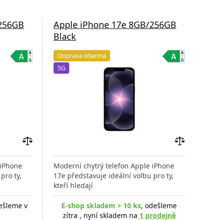
/256GB
Apple iPhone 17e 8GB/256GB
App
Black
Sof
Doprava zdarma
Do
5G
5G
Přidat
Přidat
do
do
 iPhone
Moderní chytrý telefon Apple iPhone
Mode
porovnání
porovnání
pro ty,
17e představuje ideální volbu pro ty,
17e 
kteří hledají
kteř
ešleme v
E-shop skladem > 10 ks
, odešleme
E-s
zítra , nyní skladem na
1 prodejně