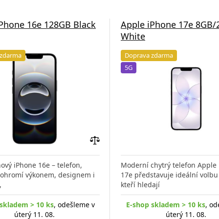
iPhone 16e 128GB Black
Apple iPhone 17e 8GB
White
 zdarma
Doprava zdarma
5G
Přidat
do
ový iPhone 16e – telefon,
Moderní chytrý telefon Apple
porovnání
s ohromí výkonem, designem i
17e představuje ideální volbu 
,
kteří hledají
skladem > 10 ks
, odešleme v
E-shop skladem > 10 ks
, od
úterý 11. 08.
úterý 11. 08.