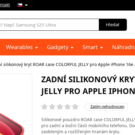
ntakt
Hledat
Wearables
Gadgety
Smart
Náhradní
í silikonový kryt ROAR case COLORFUL JELLY pro Apple iPhone 16e 
ZADNÍ SILIKONOVÝ KRY
JELLY PRO APPLE IPHONE
Zatím nehodnocen
Silikonové pouzdro ROAR case COLORFUL JELLY
pro zadní a boční části mobilního telefonu. D
zaobleným a rozšířeným hranám krytu.