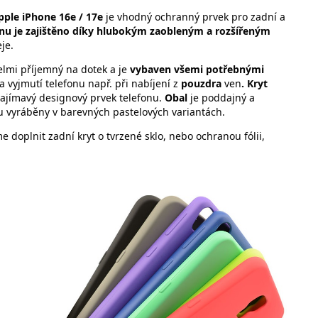
ple iPhone 16e / 17e
je vhodný ochranný prvek pro zadní a
onu je zajištěno díky hlubokým zaobleným a rozšířeným
je.
elmi příjemný na dotek a je
vybaven všemi potřebnými
a vyjmutí telefonu např. při nabíjení z
pouzdra
ven
. Kryt
zajímavý designový prvek telefonu.
Obal
je poddajný a
u vyráběny v barevných pastelových variantách.
 doplnit zadní kryt o tvrzené sklo, nebo ochranou fólii,
ti: