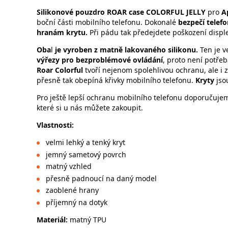
Silikonové pouzdro
ROAR case COLORFUL JELLY
pro
Ap
boční části mobilního telefonu. Dokonalé
bezpečí telef
hranám krytu.
Při pádu tak předejdete poškození disple
Oba
l
je vyroben z matně lakovaného silikonu.
Ten je v
výřezy pro bezproblémové ovládání
, proto není potřeb
Roar Colorful
tvoří nejenom spolehlivou ochranu, ale i 
přesně tak obepíná křivky mobilního telefonu.
Kryty
jso
Pro ještě lepší ochranu mobilního telefonu doporučujeme
které si u nás můžete zakoupit.
Vlastnos
velmi lehký a tenký kryt
jemný sametový povrch
matný vzhled
přesně padnoucí na daný model
zaoblené hrany
příjemný na dotyk
Materiál:
matný TPU