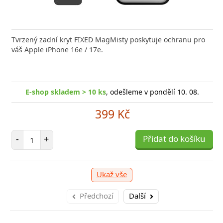
nabíječka FIXED zajistí rychlé a bezpečné nabíjení
kabel značky Baseus Cafule Series Metal. Kabel
Tvrzený zadní kryt FIXED MagMisty poskytuje ochranu pro
Výkonná
Datový
 moderního smartphonu,
 přenášet data z mobilních
váš Apple iPhone 16e / 17e.
20W US
USB-US
shop skladem > 10 ks
, odešleme v pondělí 10. 08.
E
shop skladem > 10 ks
E-shop skladem > 10 ks
, odešleme v pondělí 10. 08.
, odešleme v pondělí 10. 08.
E-
159 Kč
249 Kč
399 Kč
očet položek
P
+
Přidat do košíku
-
očet položek
Počet položek
P
+
-
+
Přidat do košíku
Přidat do košíku
-
Ukaž vše
Předchozí
Další