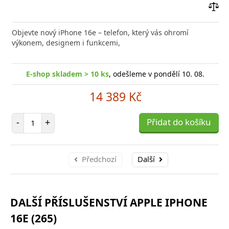
Přid
do
Objevte nový iPhone 16e – telefon, který vás ohromí
poro
výkonem, designem i funkcemi,
E-shop skladem > 10 ks
, odešleme v pondělí 10. 08.
14 389 Kč
Počet položek
-
+
Přidat do košíku
Předchozí
Další
DALŠÍ PŘÍSLUŠENSTVÍ APPLE IPHONE
16E (265)