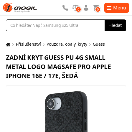
Menu
0
0
Vyhledávání
Hledat
Příslušenství
Pouzdra, obaly, kryty
Guess
Zde
se
ZADNÍ KRYT GUESS PU 4G SMALL
nacházíte:
METAL LOGO MAGSAFE PRO APPLE
IPHONE 16E / 17E, ŠEDÁ