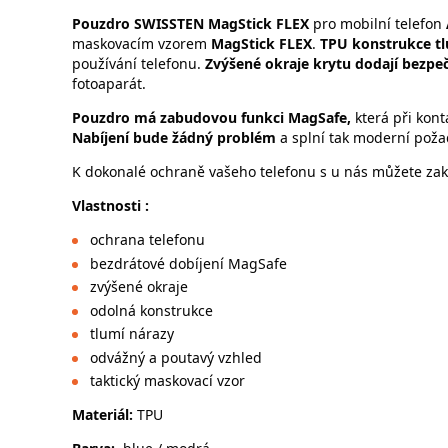
Pouzdro SWISSTEN MagStick FLEX
pro mobilní telefon
maskovacím vzorem
MagStick FLEX
.
TPU konstrukce tl
používání telefonu.
Zvýšené okraje krytu dodají bezpe
fotoaparát.
Pouzdro má zabudovou funkci MagSafe,
která při kont
Nabíjení bude žádný problém
a splní tak moderní poža
K dokonalé ochraně vašeho telefonu s u nás můžete zako
Vlastnosti :
ochrana telefonu
bezdrátové dobíjení MagSafe
zvýšené okraje
odolná konstrukce
tlumí nárazy
odvážný a poutavý vzhled
taktický maskovací vzor
Materiál:
TPU