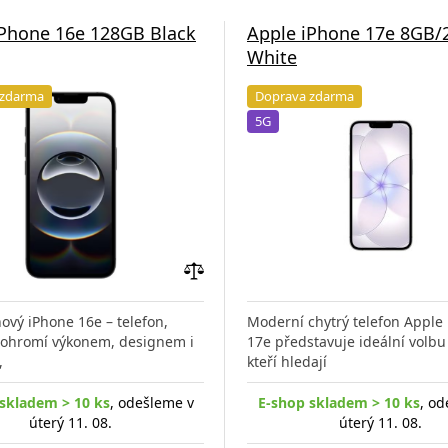
iPhone 16e 128GB Black
Apple iPhone 17e 8GB
White
 zdarma
Doprava zdarma
5G
Přidat
do
ový iPhone 16e – telefon,
Moderní chytrý telefon Apple
porovnání
s ohromí výkonem, designem i
17e představuje ideální volbu 
,
kteří hledají
skladem > 10 ks
, odešleme v
E-shop skladem > 10 ks
, od
úterý 11. 08.
úterý 11. 08.