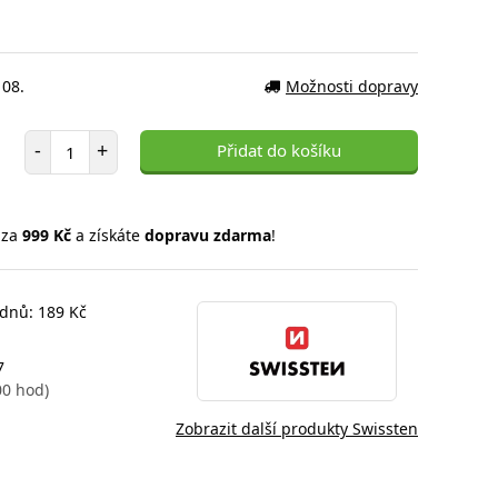
 08.
Možnosti dopravy
Počet položek
-
+
Přidat do košíku
 za
999 Kč
a získáte
dopravu zdarma
!
 dnů: 189 Kč
7
00 hod)
Zobrazit další produkty Swissten