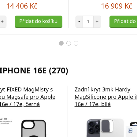
14 406 Kč
16 909 Kč
et položek
Počet položek
+
Přidat do košíku
-
+
Přidat do
IPHONE 16E (270)
ryt FIXED MagMisty s
Zadní kryt 3mk Hardy
u Magsafe pro Apple
MagSilicone pro Apple 
16e / 17e, černá
16e / 17e, bílá