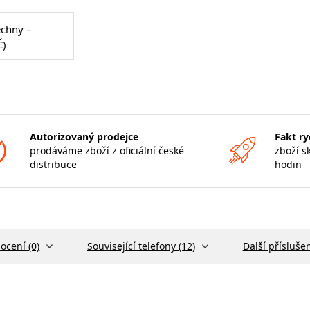
echny –
Č)
Autorizovaný prodejce
Fakt ry
prodáváme zboží z oficiální české
zboží s
distribuce
hodin
ocení (0)
Související telefony (12)
Další příslušen