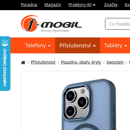
Poradna
Magazín
Prodejny (6)
Značky
Ko
Vyhledávání
Telefony
Příslušenství
Tablety
Příslušenství
Pouzdra, obaly, kryty
Swissten
Zde
se
nacházíte: