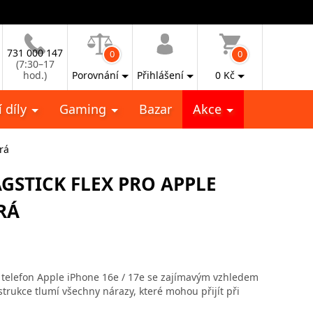
731 000 147
0
0
(7:30–17
hod.)
Porovnání
Přihlášení
0
Kč
 díly
Gaming
Bazar
Akce
rá
STICK FLEX PRO APPLE
RÁ
telefon Apple iPhone 16e / 17e se zajímavým vzhledem
rukce tlumí všechny nárazy, které mohou přijít při