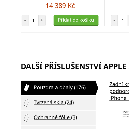
14 389 Kč
Počet položek
Poč
-
+
Přidat do košíku
-
DALŠÍ PŘÍSLUŠENSTVÍ APPLE 
Bezdrátová nabíječka Swissten
Zadní k
Pouzdra a obaly (176)
2v1 černá
podporo
iPhone 
Tvrzená skla (24)
Ochranné fólie (3)