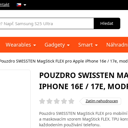
ntakt
Hledat
Wearables
Gadgety
Smart
Náhradní
Pouzdro SWISSTEN MagStick FLEX pro Apple iPhone 16e / 17e, mod
POUZDRO SWISSTEN MAG
IPHONE 16E / 17E, MOD
Zatím nehodnocen
Pouzdro SWISSTEN MagStick FLEX pro mobilní 
a maskovacím vzorem MagStick FLEX. TPU konst
každodením používání telefonu.