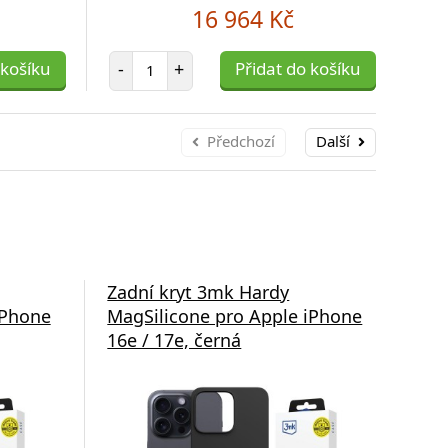
16 964 Kč
Počet položek
 košíku
-
+
Přidat do košíku
-
Předchozí
Další
Zadní kryt 3mk Hardy
Zad
iPhone
MagSilicone pro Apple iPhone
pro
16e / 17e, černá
tra