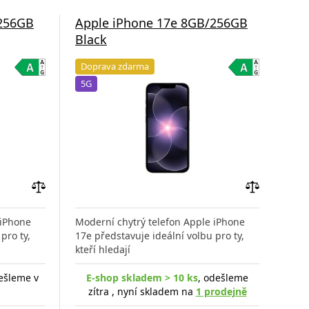
/256GB
Apple iPhone 17e 8GB/256GB
App
Black
Sof
Doprava zdarma
Do
5G
5G
Přidat
Přidat
do
do
 iPhone
Moderní chytrý telefon Apple iPhone
Mode
porovnání
porovnání
pro ty,
17e představuje ideální volbu pro ty,
17e 
kteří hledají
kteř
ešleme v
E-shop skladem > 10 ks
, odešleme
E-s
zítra , nyní skladem na
1 prodejně