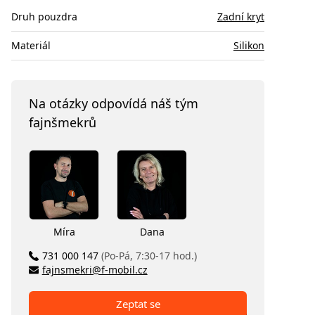
Druh pouzdra
Zadní kryt
Materiál
Silikon
Na otázky odpovídá náš tým
fajnšmekrů
Míra
Dana
731 000 147
(Po-Pá, 7:30-17 hod.)
fajnsmekri@f-mobil.cz
Zeptat se