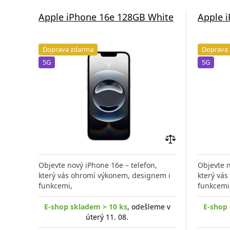
Apple iPhone 16e 128GB White
Apple 
Doprava zdarma
Doprava
5G
5G
Přidat
do
Objevte nový iPhone 16e – telefon,
Objevte n
porovnání
který vás ohromí výkonem, designem i
který vá
funkcemi,
funkcemi
E-shop skladem > 10 ks
, odešleme v
E-shop 
úterý 11. 08.