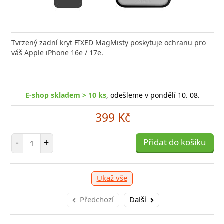
nabíječka FIXED zajistí rychlé a bezpečné nabíjení
Tvrzený zadní kryt FIXED MagMisty poskytuje ochranu pro
Výkonná
 moderního smartphonu,
váš Apple iPhone 16e / 17e.
20W US
shop skladem > 10 ks
E-shop skladem > 10 ks
, odešleme v pondělí 10. 08.
, odešleme v pondělí 10. 08.
E-
249 Kč
399 Kč
očet položek
Počet položek
P
+
-
+
Přidat do košíku
Přidat do košíku
-
Ukaž vše
Předchozí
Další