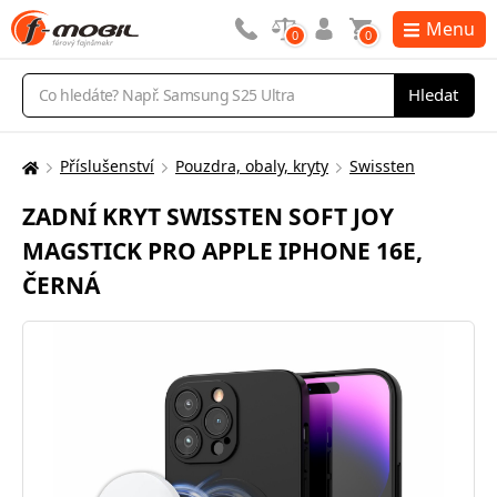
Menu
0
0
Vyhledávání
Hledat
Příslušenství
Pouzdra, obaly, kryty
Swissten
Zde
se
ZADNÍ KRYT SWISSTEN SOFT JOY
nacházíte:
MAGSTICK PRO APPLE IPHONE 16E,
ČERNÁ