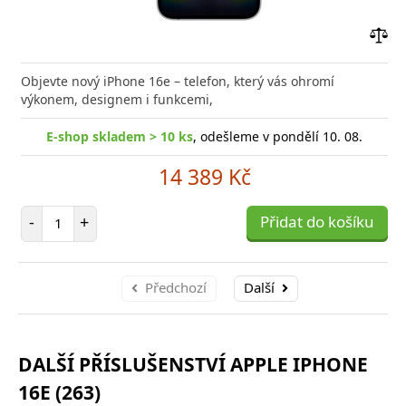
Přid
do
Objevte nový iPhone 16e – telefon, který vás ohromí
poro
výkonem, designem i funkcemi,
E-shop skladem > 10 ks
, odešleme v pondělí 10. 08.
14 389 Kč
Počet položek
-
+
Přidat do košíku
Předchozí
Další
DALŠÍ PŘÍSLUŠENSTVÍ APPLE IPHONE
16E (263)