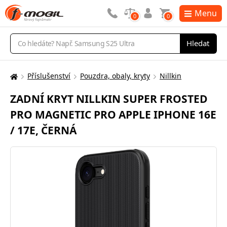
Menu
0
0
Vyhledávání
Hledat
Příslušenství
Pouzdra, obaly, kryty
Nillkin
Zde
se
ZADNÍ KRYT NILLKIN SUPER FROSTED
nacházíte:
PRO MAGNETIC PRO APPLE IPHONE 16E
/ 17E, ČERNÁ