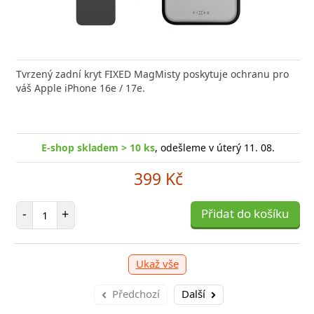
nabíječka FIXED zajistí rychlé a bezpečné nabíjení
Tvrzený zadní kryt FIXED MagMisty poskytuje ochranu pro
Výkonná
 moderního smartphonu,
váš Apple iPhone 16e / 17e.
20W US
-shop skladem > 10 ks
E-shop skladem > 10 ks
, odešleme v úterý 11. 08.
, odešleme v úterý 11. 08.
E
249 Kč
399 Kč
očet položek
Počet položek
P
+
-
+
Přidat do košíku
Přidat do košíku
-
Ukaž vše
Předchozí
Další