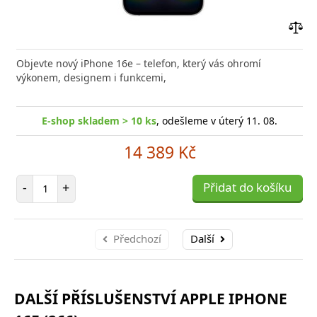
Přid
do
Objevte nový iPhone 16e – telefon, který vás ohromí
poro
výkonem, designem i funkcemi,
E-shop skladem > 10 ks
, odešleme v úterý 11. 08.
14 389 Kč
Počet položek
-
+
Přidat do košíku
Předchozí
Další
DALŠÍ PŘÍSLUŠENSTVÍ APPLE IPHONE