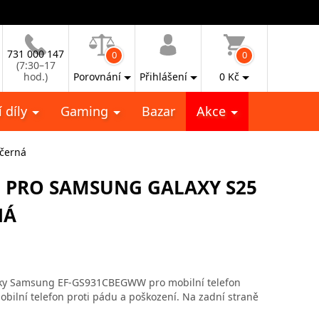
731 000 147
0
0
(7:30–17
hod.)
Porovnání
Přihlášení
0
Kč
 díly
Gaming
Bazar
Akce
černá
M PRO SAMSUNG GALAXY S25
NÁ
ačky Samsung EF-GS931CBEGWW pro mobilní telefon
bilní telefon proti pádu a poškození. Na zadní straně