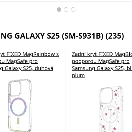
NG GALAXY S25 (SM-S931B) (235)
ryt FIXED MagRainbow s
Zadní kryt FIXED MagB
ou MagSafe pro
podporou MagSafe pro
 Galaxy S25, duhová
Samsung Galaxy S25, b
plum