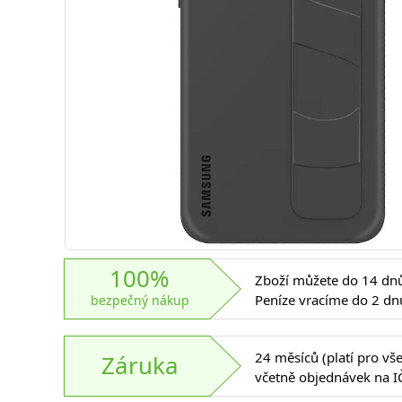
100%
Zboží můžete do 14 dnů 
Peníze vracíme do 2 dn
bezpečný nákup
24 měsíců (platí pro vš
Záruka
včetně objednávek na I