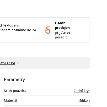
F-Mobil
chlé dodání
6
prodejen
kladem posíláme do 24
přijďte se
poradit
ství (235)
Parametry
Druh pouzdra
Zadní kryt
Materiál
Silikon