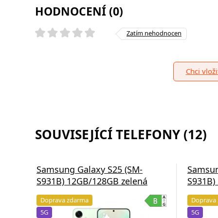
HODNOCENÍ (0)
Zatím nehodnocen
Chci vlož
SOUVISEJÍCÍ TELEFONY (12)
Samsung Galaxy S25 (SM-
Samsun
S931B) 12GB/128GB zelená
S931B)
Doprava zdarma
Doprava
5G
5G