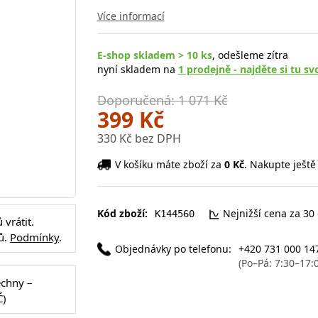
Více informací
E-shop skladem > 10 ks
, odešleme zítra
nyní skladem na
1 prodejně - najděte si tu sv
Doporučená: 1 071 Kč
399 Kč
330 Kč bez DPH
V košíku máte zboží za
0 Kč
. Nakupte ještě
Kód zboží:
Nejnižší cena za 30
K144560
vrátit.
ů.
Podmínky
.
Objednávky po telefonu:
+420 731 000 14
(Po–Pá: 7:30–17:
echny –
Č)