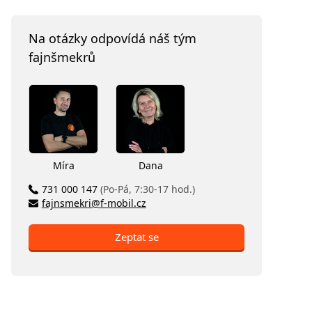
Na otázky odpovídá náš tým
fajnšmekrů
Míra
Dana
731 000 147
(Po-Pá, 7:30-17 hod.)
fajnsmekri@f-mobil.cz
Zeptat se