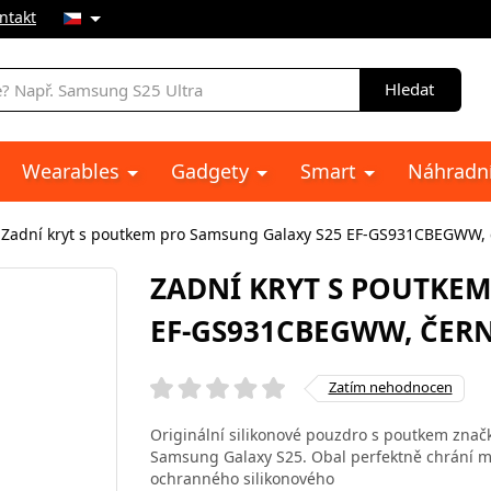
ntakt
Hledat
Wearables
Gadgety
Smart
Náhradní
Zadní kryt s poutkem pro Samsung Galaxy S25 EF-GS931CBEGWW, 
ZADNÍ KRYT S POUTKE
EF-GS931CBEGWW, ČER
Zatím nehodnocen
Originální silikonové pouzdro s poutkem zn
Samsung Galaxy S25. Obal perfektně chrání mo
ochranného silikonového