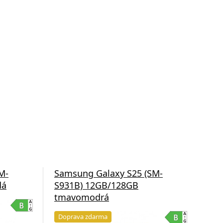
M-
Samsung Galaxy S25 (SM-
Sam
dá
S931B) 12GB/128GB
S9
tmavomodrá
tm
Doprava zdarma
Do