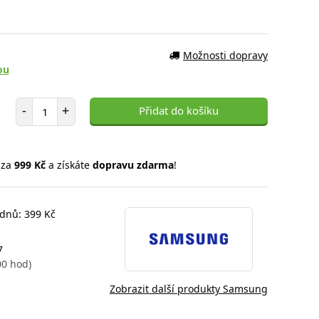
Možnosti dopravy
ou
Počet položek
-
+
Přidat do košíku
 za
999 Kč
a získáte
dopravu zdarma
!
 dnů: 399 Kč
7
00 hod)
Zobrazit další produkty Samsung