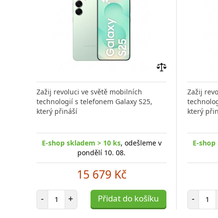
Přidat
do
Zažij revoluci ve světě mobilních
Zažij rev
porovnání
technologií s telefonem Galaxy S25,
technolog
který přináší
který při
E-shop skladem > 10 ks
, odešleme v
E-shop 
pondělí 10. 08.
15 679 Kč
Počet položek
Poč
-
+
Přidat do košíku
-