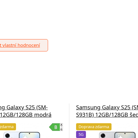
it vlastní hodnocení
g Galaxy S25 (SM-
Samsung Galaxy S25 (S
 12GB/128GB modrá
S931B) 12GB/128GB še
 zdarma
Doprava zdarma
5G