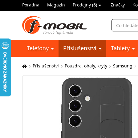
Poradna
Magazín
Prodejny (6)
Značky
Ko
Vyhledávání
Telefony
Příslušenství
Tablety
Příslušenství
Pouzdra, obaly, kryty
Samsung
Zde
se
nacházíte: