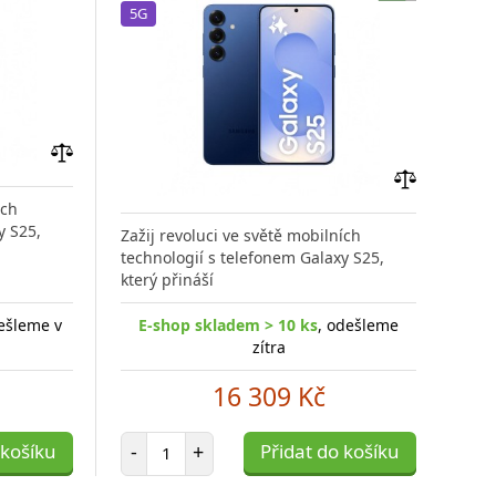
5G
Fo
5G
Přidat
do
Přidat
ích
porovnání
do
y S25,
Zažij revoluci ve světě mobilních
Zaži
porovnání
technologií s telefonem Galaxy S25,
tech
který přináší
kter
ešleme v
E-shop skladem > 10 ks
, odešleme
E
zítra
16 309 Kč
Počet položek
 košíku
-
+
Přidat do košíku
-