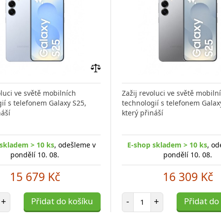
Přidat
do
oluci ve světě mobilních
Zažij revoluci ve světě mobiln
porovnání
ií s telefonem Galaxy S25,
technologií s telefonem Galax
náší
který přináší
skladem > 10 ks
, odešleme v
E-shop skladem > 10 ks
, od
pondělí 10. 08.
pondělí 10. 08.
15 679 Kč
16 309 Kč
et položek
Počet položek
+
Přidat do košíku
-
+
Přidat do