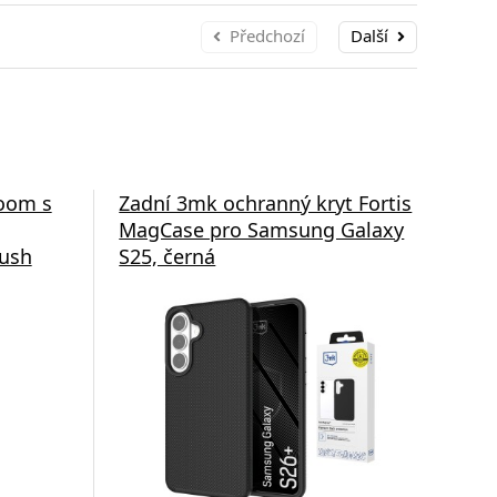
Předchozí
Další
loom s
Zadní 3mk ochranný kryt Fortis
Och
MagCase pro Samsung Galaxy
Sam
lush
S25, černá